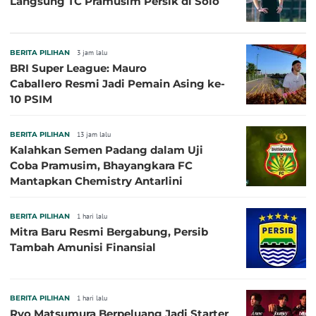
Langsung TC Pramusim Persik di Solo
BERITA PILIHAN
3 jam lalu
BRI Super League: Mauro
Caballero Resmi Jadi Pemain Asing ke-
10 PSIM
BERITA PILIHAN
13 jam lalu
Kalahkan Semen Padang dalam Uji
Coba Pramusim, Bhayangkara FC
Mantapkan Chemistry Antarlini
BERITA PILIHAN
1 hari lalu
Mitra Baru Resmi Bergabung, Persib
Tambah Amunisi Finansial
BERITA PILIHAN
1 hari lalu
Ryo Matsumura Berpeluang Jadi Starter