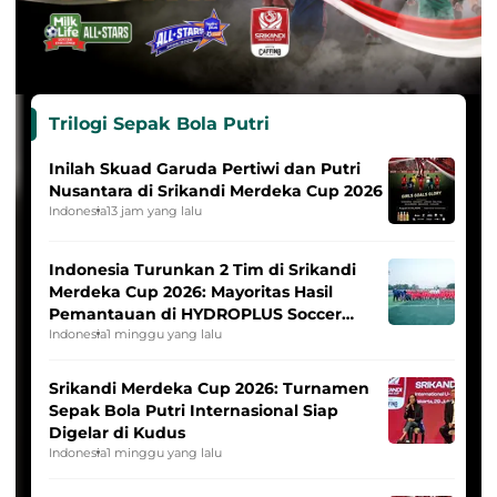
Trilogi Sepak Bola Putri
Inilah Skuad Garuda Pertiwi dan Putri
Nusantara di Srikandi Merdeka Cup 2026
Indonesia
13 jam yang lalu
Indonesia Turunkan 2 Tim di Srikandi
Merdeka Cup 2026: Mayoritas Hasil
Pemantauan di HYDROPLUS Soccer
League
Indonesia
1 minggu yang lalu
Srikandi Merdeka Cup 2026: Turnamen
Sepak Bola Putri Internasional Siap
Digelar di Kudus
Indonesia
1 minggu yang lalu