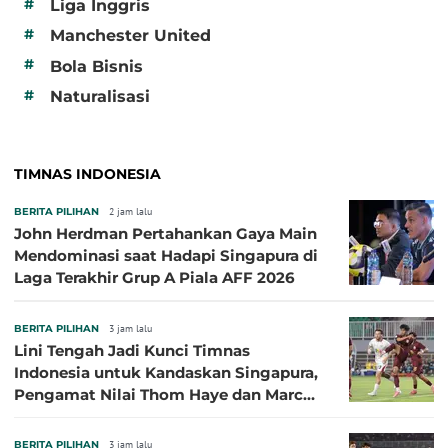
#
Liga Inggris
#
Manchester United
#
Bola Bisnis
#
Naturalisasi
TIMNAS INDONESIA
BERITA PILIHAN
2 jam lalu
John Herdman Pertahankan Gaya Main
Mendominasi saat Hadapi Singapura di
Laga Terakhir Grup A Piala AFF 2026
BERITA PILIHAN
3 jam lalu
Lini Tengah Jadi Kunci Timnas
Indonesia untuk Kandaskan Singapura,
Pengamat Nilai Thom Haye dan Marc
Klok Sebaiknya Tidak Tampil Bareng
BERITA PILIHAN
3 jam lalu