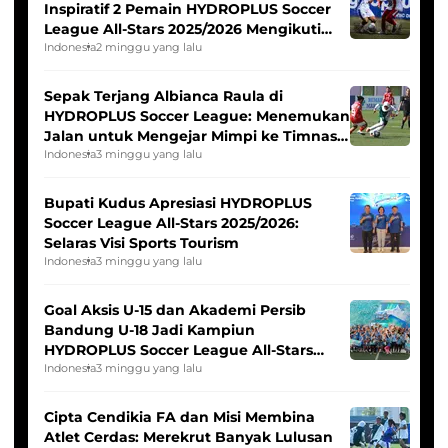
Inspiratif 2 Pemain HYDROPLUS Soccer
League All-Stars 2025/2026 Mengikuti
Seleksi Timnas Indonesia Putri
Indonesia
2 minggu yang lalu
Sepak Terjang Albianca Raula di
HYDROPLUS Soccer League: Menemukan
Jalan untuk Mengejar Mimpi ke Timnas
Indonesia Putri
Indonesia
3 minggu yang lalu
Bupati Kudus Apresiasi HYDROPLUS
Soccer League All-Stars 2025/2026:
Selaras Visi Sports Tourism
Indonesia
3 minggu yang lalu
Goal Aksis U-15 dan Akademi Persib
Bandung U-18 Jadi Kampiun
HYDROPLUS Soccer League All-Stars
2025/2026
Indonesia
3 minggu yang lalu
Cipta Cendikia FA dan Misi Membina
Atlet Cerdas: Merekrut Banyak Lulusan