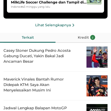
MilkLife Soccer Challenge dan Tampil di
HYDROPLUS Soccer League
Indonesia
3 minggu yang lalu
Lihat Selengkapnya
Terkait
Kredit
2
Casey Stoner Dukung Pedro Acosta
Gabung Ducati, Yakin Bakal Jadi
Ancaman Besar
Maverick Vinales Bantah Rumor
Didepak KTM: Saya Akan
Menyelesaikan Musim Ini
Jadwal Lengkap Balapan MotoGP