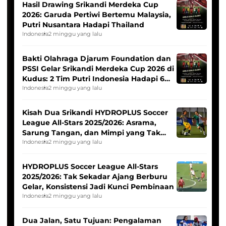
Hasil Drawing Srikandi Merdeka Cup
2026: Garuda Pertiwi Bertemu Malaysia,
Putri Nusantara Hadapi Thailand
Indonesia
2 minggu yang lalu
Bakti Olahraga Djarum Foundation dan
PSSI Gelar Srikandi Merdeka Cup 2026 di
Kudus: 2 Tim Putri Indonesia Hadapi 6
Tim Asia
Indonesia
2 minggu yang lalu
Kisah Dua Srikandi HYDROPLUS Soccer
League All-Stars 2025/2026: Asrama,
Sarung Tangan, dan Mimpi yang Tak
Pernah Padam
Indonesia
2 minggu yang lalu
HYDROPLUS Soccer League All-Stars
2025/2026: Tak Sekadar Ajang Berburu
Gelar, Konsistensi Jadi Kunci Pembinaan
Indonesia
2 minggu yang lalu
Dua Jalan, Satu Tujuan: Pengalaman