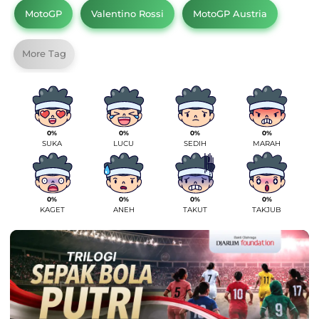
MotoGP
Valentino Rossi
MotoGP Austria
More Tag
0%
0%
0%
0%
SUKA
LUCU
SEDIH
MARAH
0%
0%
0%
0%
KAGET
ANEH
TAKUT
TAKJUB