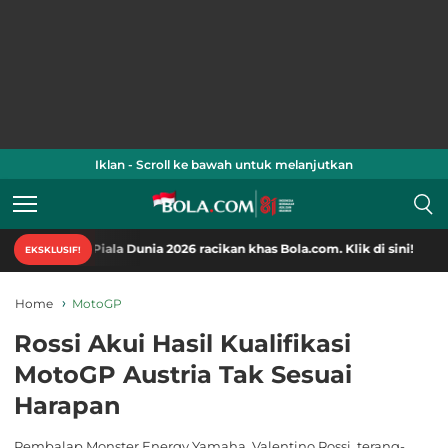
Iklan - Scroll ke bawah untuk melanjutkan
 Piala Dunia 2026 racikan khas Bola.com. Klik di sini!
EKSKLUSIF!
Home
MotoGP
Rossi Akui Hasil Kualifikasi
MotoGP Austria Tak Sesuai
Harapan
Pembalap Monster Energy Yamaha, Valentino Rossi, terang-