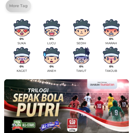
More Tag
0%
0%
0%
0%
SUKA
LUCU
SEDIH
MARAH
0%
0%
0%
0%
KAGET
ANEH
TAKUT
TAKJUB