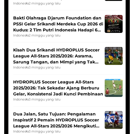
Indonesia
2 minggu yang lalu
Bakti Olahraga Djarum Foundation dan
PSSI Gelar Srikandi Merdeka Cup 2026 di
Kudus: 2 Tim Putri Indonesia Hadapi 6
Tim Asia
Indonesia
2 minggu yang lalu
Kisah Dua Srikandi HYDROPLUS Soccer
League All-Stars 2025/2026: Asrama,
Sarung Tangan, dan Mimpi yang Tak
Pernah Padam
Indonesia
3 minggu yang lalu
HYDROPLUS Soccer League All-Stars
2025/2026: Tak Sekadar Ajang Berburu
Gelar, Konsistensi Jadi Kunci Pembinaan
Indonesia
3 minggu yang lalu
Dua Jalan, Satu Tujuan: Pengalaman
Inspiratif 2 Pemain HYDROPLUS Soccer
League All-Stars 2025/2026 Mengikuti
Seleksi Timnas Indonesia Putri
Indonesia
3 minggu yang lalu