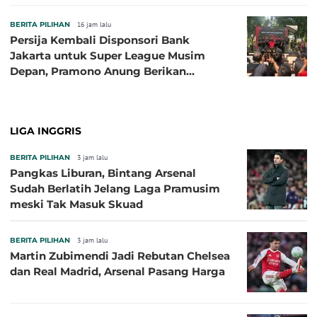
BERITA PILIHAN
16 jam lalu
Persija Kembali Disponsori Bank
Jakarta untuk Super League Musim
Depan, Pramono Anung Berikan
Penjelasan terkait Dukungan BUMD
LIGA INGGRIS
BERITA PILIHAN
3 jam lalu
Pangkas Liburan, Bintang Arsenal
Sudah Berlatih Jelang Laga Pramusim
meski Tak Masuk Skuad
BERITA PILIHAN
3 jam lalu
Martin Zubimendi Jadi Rebutan Chelsea
dan Real Madrid, Arsenal Pasang Harga