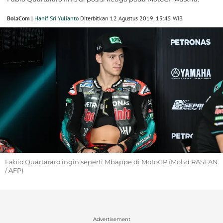
BolaCom |
Hanif Sri Yulianto
Diterbitkan 12 Agustus 2019, 13:45 WIB
Fabio Quartararo ingin seperti Mbappe di MotoGP (Mohd RASFAN
/ AFP)
Advertisement