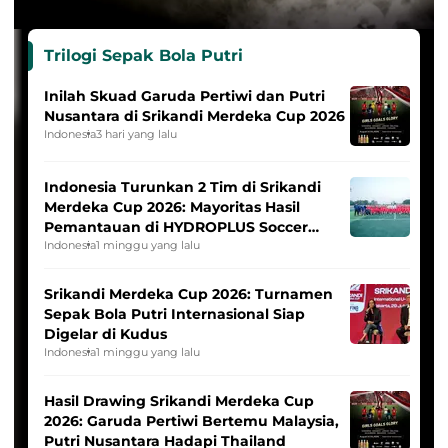
Trilogi Sepak Bola Putri
Inilah Skuad Garuda Pertiwi dan Putri
Nusantara di Srikandi Merdeka Cup 2026
Indonesia
3 hari yang lalu
Indonesia Turunkan 2 Tim di Srikandi
Merdeka Cup 2026: Mayoritas Hasil
Pemantauan di HYDROPLUS Soccer
League
Indonesia
1 minggu yang lalu
Srikandi Merdeka Cup 2026: Turnamen
Sepak Bola Putri Internasional Siap
Digelar di Kudus
Indonesia
1 minggu yang lalu
Hasil Drawing Srikandi Merdeka Cup
2026: Garuda Pertiwi Bertemu Malaysia,
Putri Nusantara Hadapi Thailand