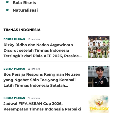
#
Bola Bisnis
#
Naturalisasi
TIMNAS INDONESIA
BERITA PILIHAN
16 jam lalu
Rizky Ridho dan Nadeo Argawinata
Disorot setelah Timnas Indonesia
Tersingkir dari Piala AFF 2026, Presiden
Persija Pasang Badan
BERITA PILIHAN
18 jam lalu
Bos Persija Respons Keinginan Netizen
yang Ngebet Shin Tae-yong Kembali
Latih Timnas Indonesia Setelah
Tersingkir dari Piala AFF 2026
BERITA PILIHAN
20 jam lalu
Jadwal FIFA ASEAN Cup 2026,
Kesempatan Timnas Indonesia Perbaiki