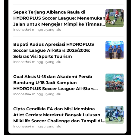
Sepak Terjang Albianca Raula di
HYDROPLUS Soccer League: Menemukan
Jalan untuk Mengejar Mimpi ke Timnas
Indonesia Putri
Indonesia
4 minggu yang lalu
Bupati Kudus Apresiasi HYDROPLUS
Soccer League All-Stars 2025/2026:
Selaras Visi Sports Tourism
Indonesia
4 minggu yang lalu
Goal Aksis U-15 dan Akademi Persib
Bandung U-18 Jadi Kampiun
HYDROPLUS Soccer League All-Stars
2025/2026
Indonesia
4 minggu yang lalu
Cipta Cendikia FA dan Misi Membina
Atlet Cerdas: Merekrut Banyak Lulusan
MilkLife Soccer Challenge dan Tampil di
HYDROPLUS Soccer League
Indonesia
4 minggu yang lalu