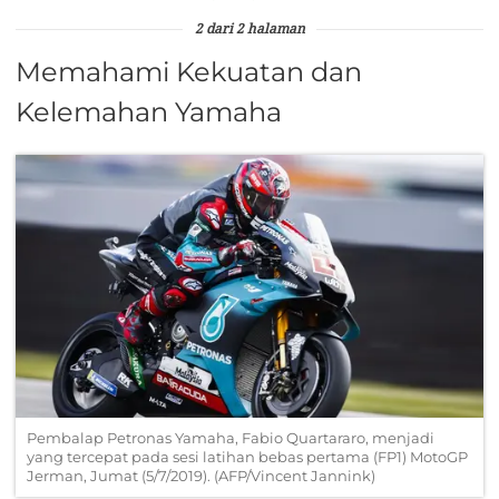
2 dari 2 halaman
Memahami Kekuatan dan
Kelemahan Yamaha
Pembalap Petronas Yamaha, Fabio Quartararo, menjadi
yang tercepat pada sesi latihan bebas pertama (FP1) MotoGP
Jerman, Jumat (5/7/2019). (AFP/Vincent Jannink)