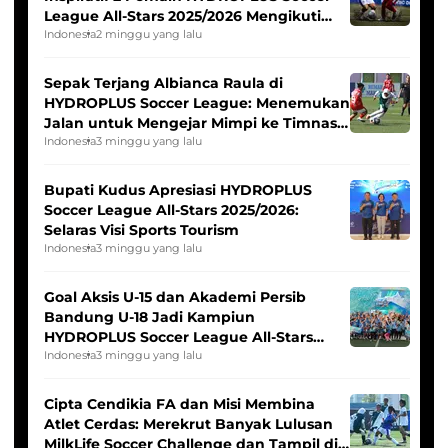
League All-Stars 2025/2026 Mengikuti
Seleksi Timnas Indonesia Putri
Indonesia
2 minggu yang lalu
Sepak Terjang Albianca Raula di
HYDROPLUS Soccer League: Menemukan
Jalan untuk Mengejar Mimpi ke Timnas
Indonesia Putri
Indonesia
3 minggu yang lalu
Bupati Kudus Apresiasi HYDROPLUS
Soccer League All-Stars 2025/2026:
Selaras Visi Sports Tourism
Indonesia
3 minggu yang lalu
Goal Aksis U-15 dan Akademi Persib
Bandung U-18 Jadi Kampiun
HYDROPLUS Soccer League All-Stars
2025/2026
Indonesia
3 minggu yang lalu
Cipta Cendikia FA dan Misi Membina
Atlet Cerdas: Merekrut Banyak Lulusan
MilkLife Soccer Challenge dan Tampil di