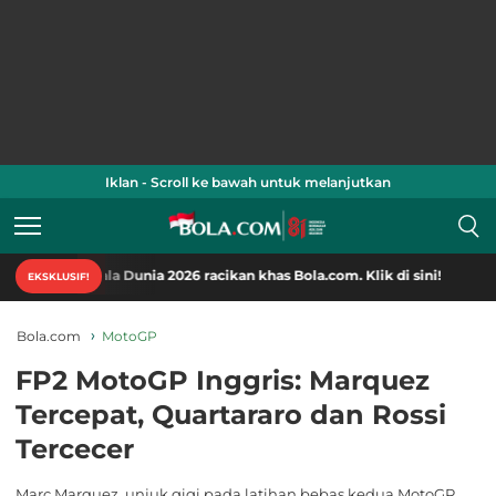
Iklan - Scroll ke bawah untuk melanjutkan
ala Dunia 2026 racikan khas Bola.com. Klik di sini!
EKSKLUSIF!
Bola.com
MotoGP
FP2 MotoGP Inggris: Marquez
Tercepat, Quartararo dan Rossi
Tercecer
Marc Marquez, unjuk gigi pada latihan bebas kedua MotoGP