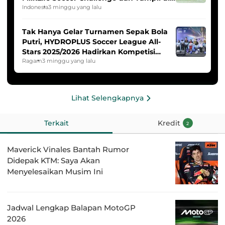
HYDROPLUS Soccer League
Indonesia
3 minggu yang lalu
Tak Hanya Gelar Turnamen Sepak Bola
Putri, HYDROPLUS Soccer League All-
Stars 2025/2026 Hadirkan Kompetisi
Band dan Dance
Ragam
3 minggu yang lalu
Lihat Selengkapnya
Terkait
Kredit
2
Maverick Vinales Bantah Rumor
Didepak KTM: Saya Akan
Menyelesaikan Musim Ini
Jadwal Lengkap Balapan MotoGP
2026