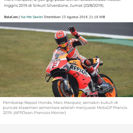
Inggris 2019 di Sirkuit Silverstone, Jumat (23/8/2019).
BolaCom |
Yus Mei Sawitri
Diterbitkan 23 Agustus 2019, 21:18 WIB
Pembalap Repsol Honda, Marc Marquez, semakin kukuh di
puncak klasemen sementara setelah menjuarai MotoGP Prancis
2019. (AFP/Jean-Francois Monier)