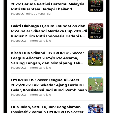
2026: Garuda Pertiwi Bertemu Malaysia,
Putri Nusantara Hadapi Thailand
Indonesia
1 minggu yang lalu
Bakti Olahraga Djarum Foundation dan
PSSI Gelar Srikandi Merdeka Cup 2026 di
Kudus: 2 Tim Putri Indonesia Hadapi 6
Tim Asia
Indonesia
2 minggu yang lalu
Kisah Dua Srikandi HYDROPLUS Soccer
League All-Stars 2025/2026: Asrama,
Sarung Tangan, dan Mimpi yang Tak
Pernah Padam
Indonesia
2 minggu yang lalu
HYDROPLUS Soccer League All-Stars
2025/2026: Tak Sekadar Ajang Berburu
Gelar, Konsistensi Jadi Kunci Pembinaan
Indonesia
2 minggu yang lalu
Dua Jalan, Satu Tujuan: Pengalaman
Inspiratif 2 Pemain HYDROPLUS Soccer