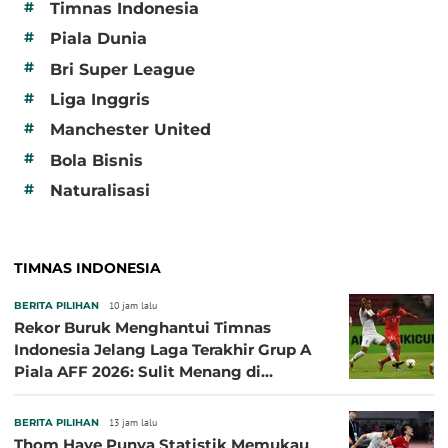
#
Timnas Indonesia
#
Piala Dunia
#
Bri Super League
#
Liga Inggris
#
Manchester United
#
Bola Bisnis
#
Naturalisasi
TIMNAS INDONESIA
BERITA PILIHAN
10 jam lalu
Rekor Buruk Menghantui Timnas
Indonesia Jelang Laga Terakhir Grup A
Piala AFF 2026: Sulit Menang di
Kandang Singapura
BERITA PILIHAN
13 jam lalu
Thom Haye Punya Statistik Memukau