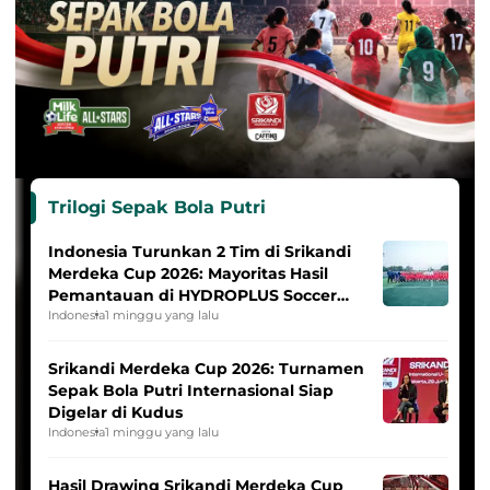
Trilogi Sepak Bola Putri
Indonesia Turunkan 2 Tim di Srikandi
Merdeka Cup 2026: Mayoritas Hasil
Pemantauan di HYDROPLUS Soccer
League
Indonesia
1 minggu yang lalu
Srikandi Merdeka Cup 2026: Turnamen
Sepak Bola Putri Internasional Siap
Digelar di Kudus
Indonesia
1 minggu yang lalu
Hasil Drawing Srikandi Merdeka Cup