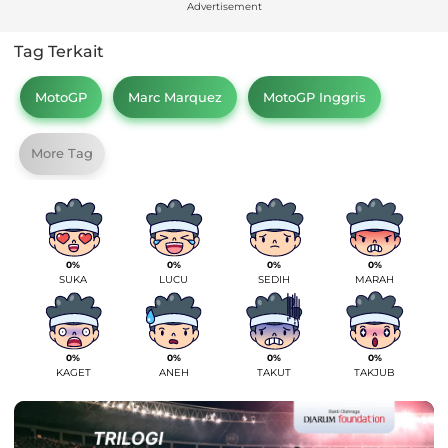
Advertisement
Tag Terkait
MotoGP
Marc Marquez
MotoGP Inggris
More Tag
0%
0%
0%
0%
SUKA
LUCU
SEDIH
MARAH
0%
0%
0%
0%
KAGET
ANEH
TAKUT
TAKJUB