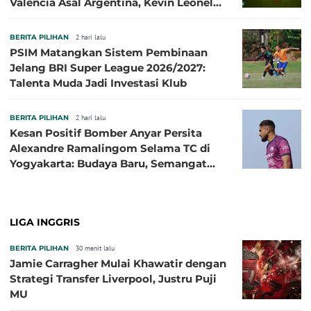
Valencia Asal Argentina, Kevin Leonel
Sibille
BERITA PILIHAN
2 hari lalu
PSIM Matangkan Sistem Pembinaan
Jelang BRI Super League 2026/2027:
Talenta Muda Jadi Investasi Klub
BERITA PILIHAN
2 hari lalu
Kesan Positif Bomber Anyar Persita
Alexandre Ramalingom Selama TC di
Yogyakarta: Budaya Baru, Semangat
Baru!
LIGA INGGRIS
BERITA PILIHAN
30 menit lalu
Jamie Carragher Mulai Khawatir dengan
Strategi Transfer Liverpool, Justru Puji
MU