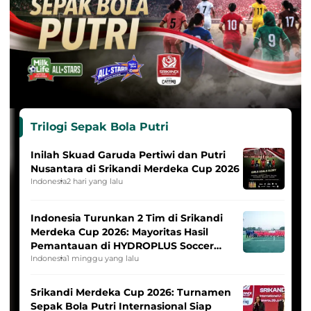
Trilogi Sepak Bola Putri
Inilah Skuad Garuda Pertiwi dan Putri
Nusantara di Srikandi Merdeka Cup 2026
Indonesia
2 hari yang lalu
Indonesia Turunkan 2 Tim di Srikandi
Merdeka Cup 2026: Mayoritas Hasil
Pemantauan di HYDROPLUS Soccer
League
Indonesia
1 minggu yang lalu
Srikandi Merdeka Cup 2026: Turnamen
Sepak Bola Putri Internasional Siap