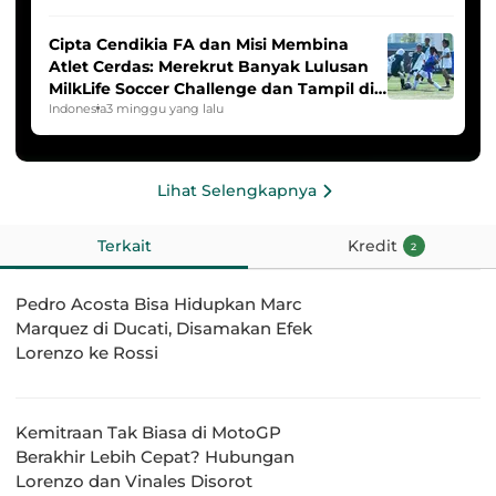
Cipta Cendikia FA dan Misi Membina
Atlet Cerdas: Merekrut Banyak Lulusan
MilkLife Soccer Challenge dan Tampil di
HYDROPLUS Soccer League
Indonesia
3 minggu yang lalu
Lihat Selengkapnya
Terkait
Kredit
2
Pedro Acosta Bisa Hidupkan Marc
Marquez di Ducati, Disamakan Efek
Lorenzo ke Rossi
Kemitraan Tak Biasa di MotoGP
Berakhir Lebih Cepat? Hubungan
Lorenzo dan Vinales Disorot