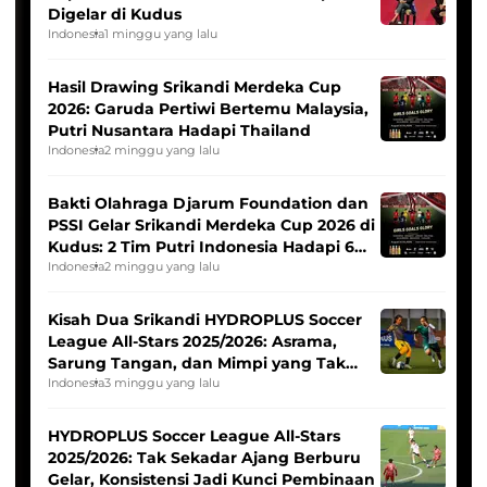
Digelar di Kudus
Indonesia
1 minggu yang lalu
Hasil Drawing Srikandi Merdeka Cup
2026: Garuda Pertiwi Bertemu Malaysia,
Putri Nusantara Hadapi Thailand
Indonesia
2 minggu yang lalu
Bakti Olahraga Djarum Foundation dan
PSSI Gelar Srikandi Merdeka Cup 2026 di
Kudus: 2 Tim Putri Indonesia Hadapi 6
Tim Asia
Indonesia
2 minggu yang lalu
Kisah Dua Srikandi HYDROPLUS Soccer
League All-Stars 2025/2026: Asrama,
Sarung Tangan, dan Mimpi yang Tak
Pernah Padam
Indonesia
3 minggu yang lalu
HYDROPLUS Soccer League All-Stars
2025/2026: Tak Sekadar Ajang Berburu
Gelar, Konsistensi Jadi Kunci Pembinaan