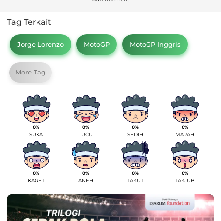
Tag Terkait
Jorge Lorenzo
MotoGP
MotoGP Inggris
More Tag
0%
0%
0%
0%
SUKA
LUCU
SEDIH
MARAH
0%
0%
0%
0%
KAGET
ANEH
TAKUT
TAKJUB