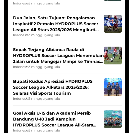
Indonesia
3 minggu yang lalu
Dua Jalan, Satu Tujuan: Pengalaman
Inspiratif 2 Pemain HYDROPLUS Soccer
League All-Stars 2025/2026 Mengikuti
Seleksi Timnas Indonesia Putri
Indonesia
3 minggu yang lalu
Sepak Terjang Albianca Raula di
HYDROPLUS Soccer League: Menemukan
Jalan untuk Mengejar Mimpi ke Timnas
Indonesia Putri
Indonesia
3 minggu yang lalu
Bupati Kudus Apresiasi HYDROPLUS
Soccer League All-Stars 2025/2026:
Selaras Visi Sports Tourism
Indonesia
3 minggu yang lalu
Goal Aksis U-15 dan Akademi Persib
Bandung U-18 Jadi Kampiun
HYDROPLUS Soccer League All-Stars
2025/2026
Indonesia
3 minggu yang lalu