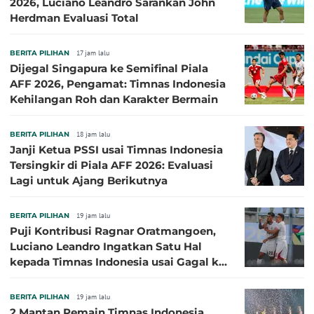
2026, Luciano Leandro Sarankan John
Herdman Evaluasi Total
BERITA PILIHAN
17 jam lalu
Dijegal Singapura ke Semifinal Piala
AFF 2026, Pengamat: Timnas Indonesia
Kehilangan Roh dan Karakter Bermain
BERITA PILIHAN
18 jam lalu
Janji Ketua PSSI usai Timnas Indonesia
Tersingkir di Piala AFF 2026: Evaluasi
Lagi untuk Ajang Berikutnya
BERITA PILIHAN
19 jam lalu
Puji Kontribusi Ragnar Oratmangoen,
Luciano Leandro Ingatkan Satu Hal
kepada Timnas Indonesia usai Gagal ke
Semifinal Piala AFF 2026
BERITA PILIHAN
19 jam lalu
2 Mantan Pemain Timnas Indonesia