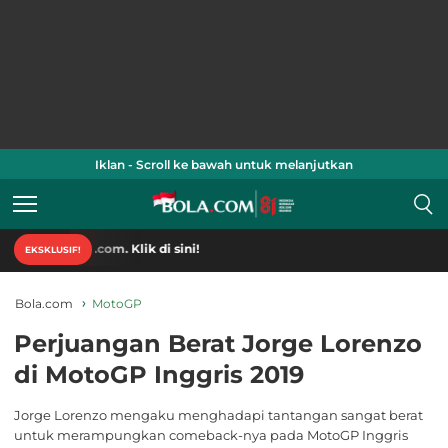
Iklan - Scroll ke bawah untuk melanjutkan
la.com. Klik di sini!
EKSKLUSIF!
Bola.com
MotoGP
Perjuangan Berat Jorge Lorenzo
di MotoGP Inggris 2019
Jorge Lorenzo mengaku menghadapi tantangan sangat berat
untuk merampungkan comeback-nya pada MotoGP Inggris