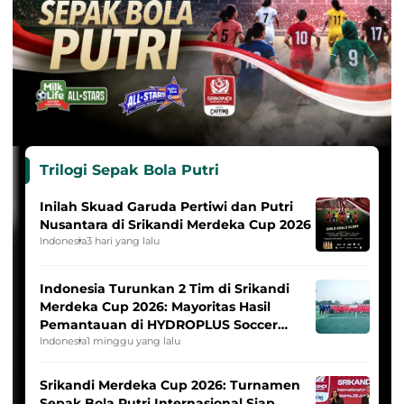
Trilogi Sepak Bola Putri
Inilah Skuad Garuda Pertiwi dan Putri
Nusantara di Srikandi Merdeka Cup 2026
Indonesia
3 hari yang lalu
Indonesia Turunkan 2 Tim di Srikandi
Merdeka Cup 2026: Mayoritas Hasil
Pemantauan di HYDROPLUS Soccer
League
Indonesia
1 minggu yang lalu
Srikandi Merdeka Cup 2026: Turnamen
Sepak Bola Putri Internasional Siap