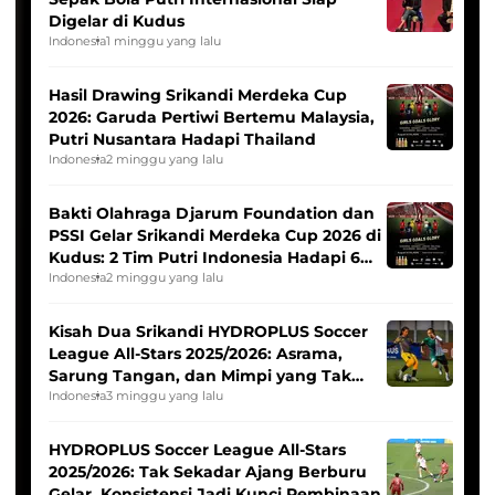
Digelar di Kudus
Indonesia
1 minggu yang lalu
Hasil Drawing Srikandi Merdeka Cup
2026: Garuda Pertiwi Bertemu Malaysia,
Putri Nusantara Hadapi Thailand
Indonesia
2 minggu yang lalu
Bakti Olahraga Djarum Foundation dan
PSSI Gelar Srikandi Merdeka Cup 2026 di
Kudus: 2 Tim Putri Indonesia Hadapi 6
Tim Asia
Indonesia
2 minggu yang lalu
Kisah Dua Srikandi HYDROPLUS Soccer
League All-Stars 2025/2026: Asrama,
Sarung Tangan, dan Mimpi yang Tak
Pernah Padam
Indonesia
3 minggu yang lalu
HYDROPLUS Soccer League All-Stars
2025/2026: Tak Sekadar Ajang Berburu
Gelar, Konsistensi Jadi Kunci Pembinaan