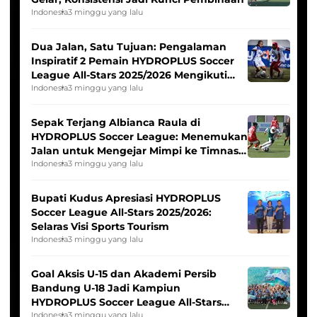
Indonesia
3 minggu yang lalu
Dua Jalan, Satu Tujuan: Pengalaman
Inspiratif 2 Pemain HYDROPLUS Soccer
League All-Stars 2025/2026 Mengikuti
Seleksi Timnas Indonesia Putri
Indonesia
3 minggu yang lalu
Sepak Terjang Albianca Raula di
HYDROPLUS Soccer League: Menemukan
Jalan untuk Mengejar Mimpi ke Timnas
Indonesia Putri
Indonesia
3 minggu yang lalu
Bupati Kudus Apresiasi HYDROPLUS
Soccer League All-Stars 2025/2026:
Selaras Visi Sports Tourism
Indonesia
3 minggu yang lalu
Goal Aksis U-15 dan Akademi Persib
Bandung U-18 Jadi Kampiun
HYDROPLUS Soccer League All-Stars
2025/2026
Indonesia
3 minggu yang lalu