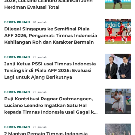
2026, Luciano Leandro Sarankan John
Herdman Evaluasi Total
BERITA PILIHAN
20 jam lalu
Dijegal Singapura ke Semifinal Piala
AFF 2026, Pengamat: Timnas Indonesia
Kehilangan Roh dan Karakter Bermain
BERITA PILIHAN
21 jam lalu
Janji Ketua PSSI usai Timnas Indonesia
Tersingkir di Piala AFF 2026: Evaluasi
Lagi untuk Ajang Berikutnya
BERITA PILIHAN
21 jam lalu
Puji Kontribusi Ragnar Oratmangoen,
Luciano Leandro Ingatkan Satu Hal
kepada Timnas Indonesia usai Gagal ke
Semifinal Piala AFF 2026
BERITA PILIHAN
21 jam lalu
2 Mantan Pemain Timnas Indonesia