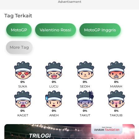
Advertisement
Tag Terkait
MotoGP
Valentino Rossi
MotoGP Inggris
More Tag
0%
0%
0%
0%
SUKA
LUCU
SEDIH
MARAH
0%
0%
0%
0%
KAGET
ANEH
TAKUT
TAKJUB