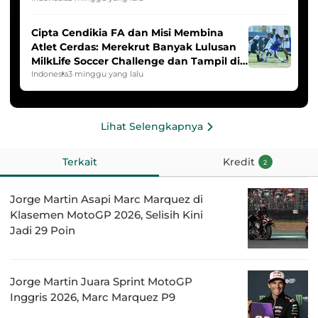
Cipta Cendikia FA dan Misi Membina
Atlet Cerdas: Merekrut Banyak Lulusan
MilkLife Soccer Challenge dan Tampil di
HYDROPLUS Soccer League
Indonesia
3 minggu yang lalu
Lihat Selengkapnya
Terkait
Kredit
2
Jorge Martin Asapi Marc Marquez di
Klasemen MotoGP 2026, Selisih Kini
Jadi 29 Poin
Jorge Martin Juara Sprint MotoGP
Inggris 2026, Marc Marquez P9