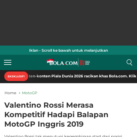
Iklan - Scroll ke bawah untuk melanjutkan
onten-konten Piala Dunia 2026 racikan khas Bola.com. Klik di sini!
EKSKLUSIF!
Home
MotoGP
Valentino Rossi Merasa
Kompetitif Hadapi Balapan
MotoGP Inggris 2019
Valentino Rossi tak menutupi kegembiraan start dari posisi