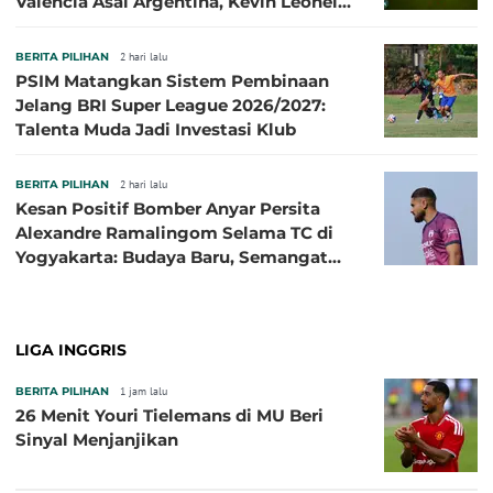
Valencia Asal Argentina, Kevin Leonel
Sibille
BERITA PILIHAN
2 hari lalu
PSIM Matangkan Sistem Pembinaan
Jelang BRI Super League 2026/2027:
Talenta Muda Jadi Investasi Klub
BERITA PILIHAN
2 hari lalu
Kesan Positif Bomber Anyar Persita
Alexandre Ramalingom Selama TC di
Yogyakarta: Budaya Baru, Semangat
Baru!
LIGA INGGRIS
BERITA PILIHAN
1 jam lalu
26 Menit Youri Tielemans di MU Beri
Sinyal Menjanjikan