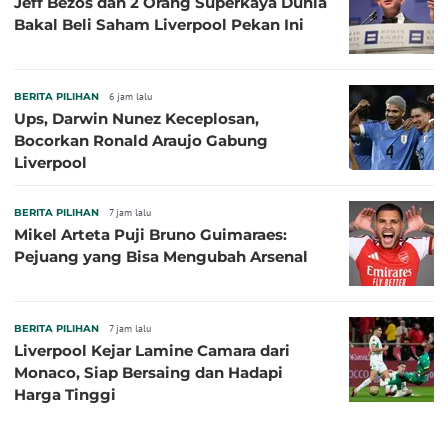
Jeff Bezos dan 2 Orang Superkaya Dunia
Bakal Beli Saham Liverpool Pekan Ini
BERITA PILIHAN
6 jam lalu
Ups, Darwin Nunez Keceplosan,
Bocorkan Ronald Araujo Gabung
Liverpool
BERITA PILIHAN
7 jam lalu
Mikel Arteta Puji Bruno Guimaraes:
Pejuang yang Bisa Mengubah Arsenal
BERITA PILIHAN
7 jam lalu
Liverpool Kejar Lamine Camara dari
Monaco, Siap Bersaing dan Hadapi
Harga Tinggi