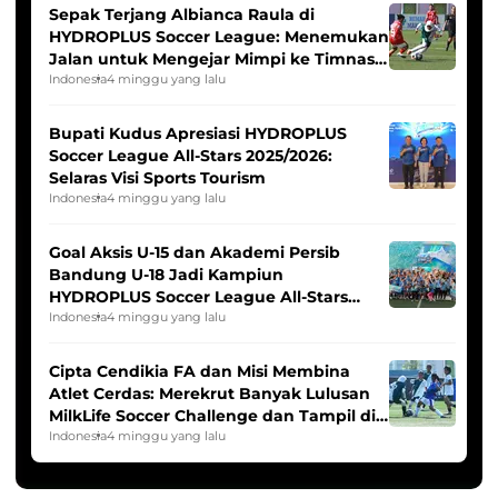
Sepak Terjang Albianca Raula di
HYDROPLUS Soccer League: Menemukan
Jalan untuk Mengejar Mimpi ke Timnas
Indonesia Putri
Indonesia
4 minggu yang lalu
Bupati Kudus Apresiasi HYDROPLUS
Soccer League All-Stars 2025/2026:
Selaras Visi Sports Tourism
Indonesia
4 minggu yang lalu
Goal Aksis U-15 dan Akademi Persib
Bandung U-18 Jadi Kampiun
HYDROPLUS Soccer League All-Stars
2025/2026
Indonesia
4 minggu yang lalu
Cipta Cendikia FA dan Misi Membina
Atlet Cerdas: Merekrut Banyak Lulusan
MilkLife Soccer Challenge dan Tampil di
HYDROPLUS Soccer League
Indonesia
4 minggu yang lalu