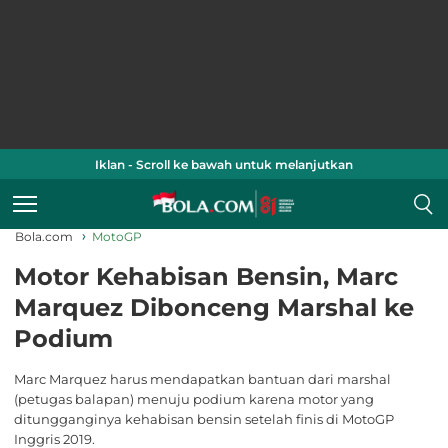
Iklan - Scroll ke bawah untuk melanjutkan
Bola.com
MotoGP
Motor Kehabisan Bensin, Marc
Marquez Dibonceng Marshal ke
Podium
Marc Marquez harus mendapatkan bantuan dari marshal
(petugas balapan) menuju podium karena motor yang
ditungganginya kehabisan bensin setelah finis di MotoGP
Inggris 2019.