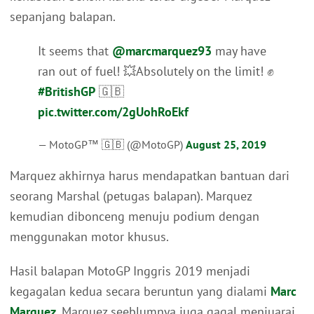
sepanjang balapan.
It seems that
@marcmarquez93
may have
ran out of fuel! 💥Absolutely on the limit! ✊
#BritishGP
🇬🇧
pic.twitter.com/2gUohRoEkf
— MotoGP™ 🇬🇧 (@MotoGP)
August 25, 2019
Marquez akhirnya harus mendapatkan bantuan dari
seorang Marshal (petugas balapan). Marquez
kemudian dibonceng menuju podium dengan
menggunakan motor khusus.
Hasil balapan MotoGP Inggris 2019 menjadi
kegagalan kedua secara beruntun yang dialami
Marc
Marquez
. Marquez seeblumnya juga gagal menjuarai