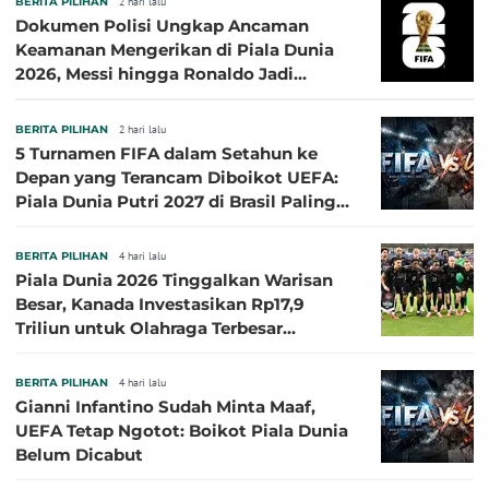
BERITA PILIHAN
2 hari lalu
Dokumen Polisi Ungkap Ancaman
Keamanan Mengerikan di Piala Dunia
2026, Messi hingga Ronaldo Jadi
Sasaran
BERITA PILIHAN
2 hari lalu
5 Turnamen FIFA dalam Setahun ke
Depan yang Terancam Diboikot UEFA:
Piala Dunia Putri 2027 di Brasil Paling
Besar
BERITA PILIHAN
4 hari lalu
Piala Dunia 2026 Tinggalkan Warisan
Besar, Kanada Investasikan Rp17,9
Triliun untuk Olahraga Terbesar
Sepanjang Sejarah
BERITA PILIHAN
4 hari lalu
Gianni Infantino Sudah Minta Maaf,
UEFA Tetap Ngotot: Boikot Piala Dunia
Belum Dicabut