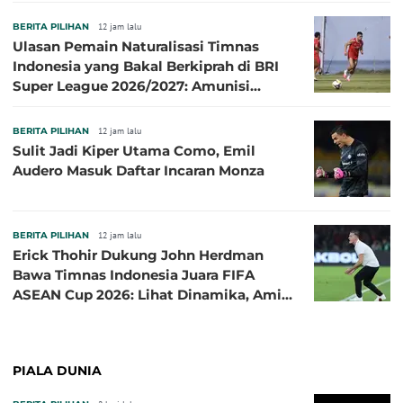
Terbaik
BERITA PILIHAN
12 jam lalu
Ulasan Pemain Naturalisasi Timnas
Indonesia yang Bakal Berkiprah di BRI
Super League 2026/2027: Amunisi
Persib Makin Megah!
BERITA PILIHAN
12 jam lalu
Sulit Jadi Kiper Utama Como, Emil
Audero Masuk Daftar Incaran Monza
BERITA PILIHAN
12 jam lalu
Erick Thohir Dukung John Herdman
Bawa Timnas Indonesia Juara FIFA
ASEAN Cup 2026: Lihat Dinamika, Amit-
Amit Nanti Ada Pemain Cedera
PIALA DUNIA