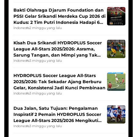
Bakti Olahraga Djarum Foundation dan
PSSI Gelar Srikandi Merdeka Cup 2026 di
Kudus: 2 Tim Putri Indonesia Hadapi 6
Tim Asia
Indonesia
2 minggu yang lalu
Kisah Dua Srikandi HYDROPLUS Soccer
League All-Stars 2025/2026: Asrama,
Sarung Tangan, dan Mimpi yang Tak
Pernah Padam
Indonesia
3 minggu yang lalu
HYDROPLUS Soccer League All-Stars
2025/2026: Tak Sekadar Ajang Berburu
Gelar, Konsistensi Jadi Kunci Pembinaan
Indonesia
3 minggu yang lalu
Dua Jalan, Satu Tujuan: Pengalaman
Inspiratif 2 Pemain HYDROPLUS Soccer
League All-Stars 2025/2026 Mengikuti
Seleksi Timnas Indonesia Putri
Indonesia
3 minggu yang lalu