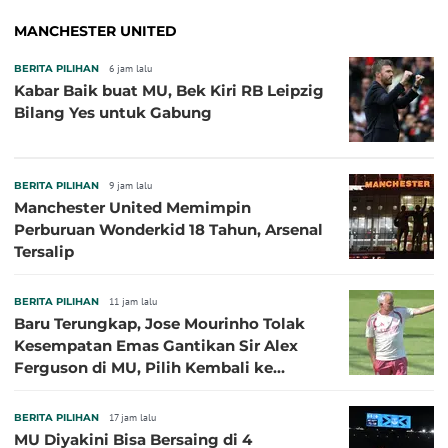
MANCHESTER UNITED
BERITA PILIHAN
6 jam lalu
Kabar Baik buat MU, Bek Kiri RB Leipzig
Bilang Yes untuk Gabung
BERITA PILIHAN
9 jam lalu
Manchester United Memimpin
Perburuan Wonderkid 18 Tahun, Arsenal
Tersalip
BERITA PILIHAN
11 jam lalu
Baru Terungkap, Jose Mourinho Tolak
Kesempatan Emas Gantikan Sir Alex
Ferguson di MU, Pilih Kembali ke
Chelsea
BERITA PILIHAN
17 jam lalu
MU Diyakini Bisa Bersaing di 4