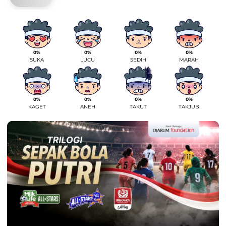
0%
0%
0%
0%
SUKA
LUCU
SEDIH
MARAH
0%
0%
0%
0%
KAGET
ANEH
TAKUT
TAKJUB