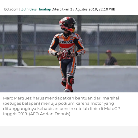
BolaCom |
Zulfirdaus Harahap
Diterbitkan 25 Agustus 2019, 22:10 WIB
Marc Marquez harus mendapatkan bantuan dari marshal
(petugas balapan) menuju podium karena motor yang
ditungganginya kehabisan bensin setelah finis di MotoGP
Inggris 2019. (AFP/ Adrian Dennis)