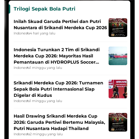
Trilogi Sepak Bola Putri
Inilah Skuad Garuda Pertiwi dan Putri
Nusantara di Srikandi Merdeka Cup 2026
Indonesia
4 hari yang lalu
Indonesia Turunkan 2 Tim di Srikandi
Merdeka Cup 2026: Mayoritas Hasil
Pemantauan di HYDROPLUS Soccer
League
Indonesia
1 minggu yang lalu
Srikandi Merdeka Cup 2026: Turnamen
Sepak Bola Putri Internasional Siap
Digelar di Kudus
Indonesia
1 minggu yang lalu
Hasil Drawing Srikandi Merdeka Cup
2026: Garuda Pertiwi Bertemu Malaysia,
Putri Nusantara Hadapi Thailand
Indonesia
2 minggu yang lalu