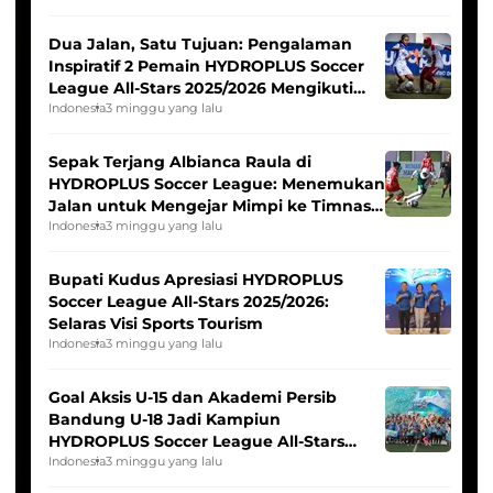
Dua Jalan, Satu Tujuan: Pengalaman
Inspiratif 2 Pemain HYDROPLUS Soccer
League All-Stars 2025/2026 Mengikuti
Seleksi Timnas Indonesia Putri
Indonesia
3 minggu yang lalu
Sepak Terjang Albianca Raula di
HYDROPLUS Soccer League: Menemukan
Jalan untuk Mengejar Mimpi ke Timnas
Indonesia Putri
Indonesia
3 minggu yang lalu
Bupati Kudus Apresiasi HYDROPLUS
Soccer League All-Stars 2025/2026:
Selaras Visi Sports Tourism
Indonesia
3 minggu yang lalu
Goal Aksis U-15 dan Akademi Persib
Bandung U-18 Jadi Kampiun
HYDROPLUS Soccer League All-Stars
2025/2026
Indonesia
3 minggu yang lalu