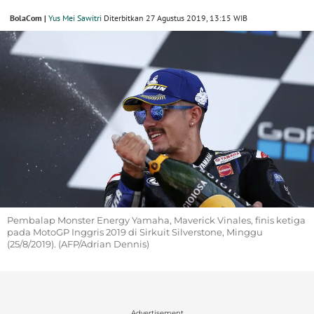
BolaCom |
Yus Mei Sawitri
Diterbitkan 27 Agustus 2019, 13:15 WIB
Pembalap Monster Energy Yamaha, Maverick Vinales, finis ketiga
pada MotoGP Inggris 2019 di Sirkuit Silverstone, Minggu
(25/8/2019). (AFP/Adrian Dennis)
Advertisement