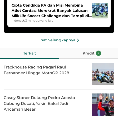
Cipta Cendikia FA dan Misi Membina
Atlet Cerdas: Merekrut Banyak Lulusan
MilkLife Soccer Challenge dan Tampil di
HYDROPLUS Soccer League
Indonesia
3 minggu yang lalu
Lihat Selengkapnya
Terkait
Kredit
2
Trackhouse Racing Pagari Raul
Fernandez Hingga MotoGP 2028
Casey Stoner Dukung Pedro Acosta
Gabung Ducati, Yakin Bakal Jadi
Ancaman Besar