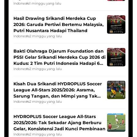
Indonesia
1 minggu yang lalu
Hasil Drawing Srikandi Merdeka Cup
2026: Garuda Pertiwi Bertemu Malaysia,
Putri Nusantara Hadapi Thailand
Indonesia
2 minggu yang lalu
Bakti Olahraga Djarum Foundation dan
PSSI Gelar Srikandi Merdeka Cup 2026 di
Kudus: 2 Tim Putri Indonesia Hadapi 6
Tim Asia
Indonesia
2 minggu yang lalu
Kisah Dua Srikandi HYDROPLUS Soccer
League All-Stars 2025/2026: Asrama,
Sarung Tangan, dan Mimpi yang Tak
Pernah Padam
Indonesia
2 minggu yang lalu
HYDROPLUS Soccer League All-Stars
2025/2026: Tak Sekadar Ajang Berburu
Gelar, Konsistensi Jadi Kunci Pembinaan
Indonesia
2 minggu yang lalu