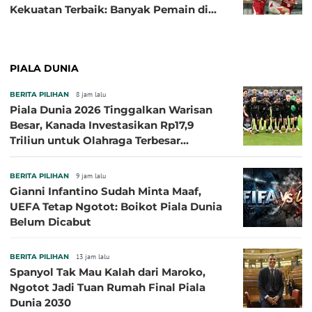
Kekuatan Terbaik: Banyak Pemain di
Eropa Tidak Bisa Berpartisipasi
PIALA DUNIA
BERITA PILIHAN
8 jam lalu
Piala Dunia 2026 Tinggalkan Warisan
Besar, Kanada Investasikan Rp17,9
Triliun untuk Olahraga Terbesar
Sepanjang Sejarah
BERITA PILIHAN
9 jam lalu
Gianni Infantino Sudah Minta Maaf,
UEFA Tetap Ngotot: Boikot Piala Dunia
Belum Dicabut
BERITA PILIHAN
13 jam lalu
Spanyol Tak Mau Kalah dari Maroko,
Ngotot Jadi Tuan Rumah Final Piala
Dunia 2030