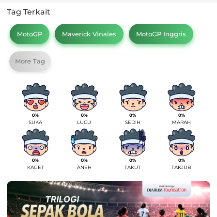
Tag Terkait
MotoGP
Maverick Vinales
MotoGP Inggris
More Tag
0%
0%
0%
0%
SUKA
LUCU
SEDIH
MARAH
0%
0%
0%
0%
KAGET
ANEH
TAKUT
TAKJUB