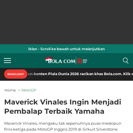
Iklan - Scroll ke bawah untuk melanjutkan
konten-konten Piala Dunia 2026 racikan khas Bola.com. Klik di sini!
EKSKLUSIF!
Home
MotoGP
Maverick Vinales Ingin Menjadi
Pembalap Terbaik Yamaha
Maverick Vinales, mengaku tak sepenuhnya puas meskipun
finis ketiga pada MotoGP Inggris 2019 di Sirkuit Silverstone.