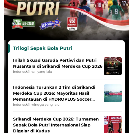
Trilogi Sepak Bola Putri
Inilah Skuad Garuda Pertiwi dan Putri
Nusantara di Srikandi Merdeka Cup 2026
Indonesia
1 hari yang lalu
Indonesia Turunkan 2 Tim di Srikandi
Merdeka Cup 2026: Mayoritas Hasil
Pemantauan di HYDROPLUS Soccer
League
Indonesia
1 minggu yang lalu
Srikandi Merdeka Cup 2026: Turnamen
Sepak Bola Putri Internasional Siap
Digelar di Kudus