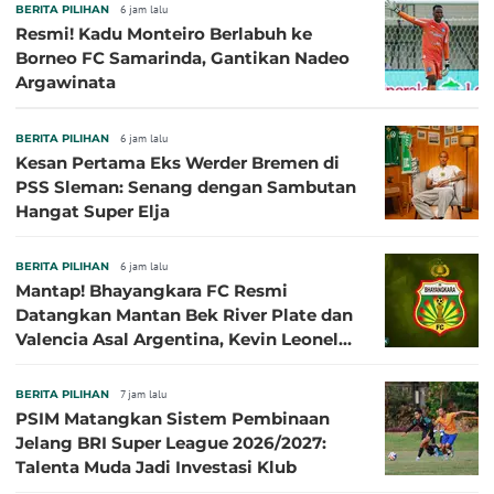
BERITA PILIHAN
6 jam lalu
Resmi! Kadu Monteiro Berlabuh ke
Borneo FC Samarinda, Gantikan Nadeo
Argawinata
BERITA PILIHAN
6 jam lalu
Kesan Pertama Eks Werder Bremen di
PSS Sleman: Senang dengan Sambutan
Hangat Super Elja
BERITA PILIHAN
6 jam lalu
Mantap! Bhayangkara FC Resmi
Datangkan Mantan Bek River Plate dan
Valencia Asal Argentina, Kevin Leonel
Sibille
BERITA PILIHAN
7 jam lalu
PSIM Matangkan Sistem Pembinaan
Jelang BRI Super League 2026/2027:
Talenta Muda Jadi Investasi Klub