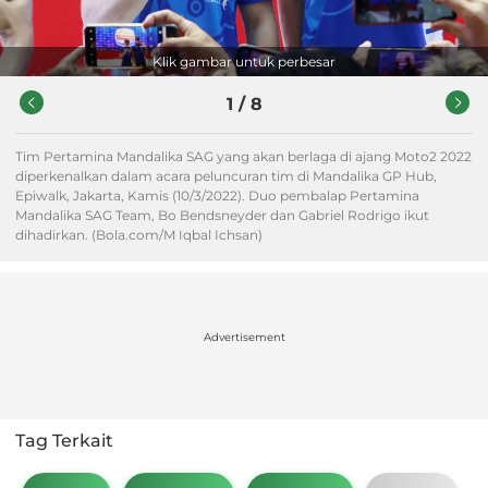
Klik gambar untuk perbesar
1
/
8
Tim Pertamina Mandalika SAG yang akan berlaga di ajang Moto2 2022
diperkenalkan dalam acara peluncuran tim di Mandalika GP Hub,
Epiwalk, Jakarta, Kamis (10/3/2022). Duo pembalap Pertamina
Mandalika SAG Team, Bo Bendsneyder dan Gabriel Rodrigo ikut
dihadirkan. (Bola.com/M Iqbal Ichsan)
Advertisement
Tag Terkait