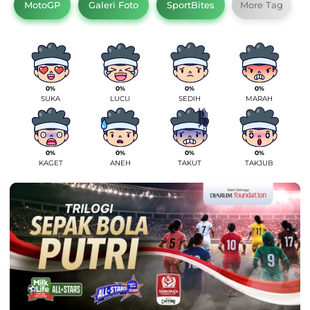
MotoGP
Galeri Foto
SportBites
More Tag
0%
0%
0%
0%
SUKA
LUCU
SEDIH
MARAH
0%
0%
0%
0%
KAGET
ANEH
TAKUT
TAKJUB