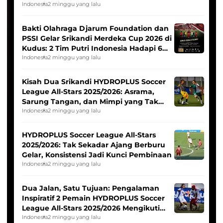
Indonesia
2 minggu yang lalu
Bakti Olahraga Djarum Foundation dan
PSSI Gelar Srikandi Merdeka Cup 2026 di
Kudus: 2 Tim Putri Indonesia Hadapi 6
Tim Asia
Indonesia
2 minggu yang lalu
Kisah Dua Srikandi HYDROPLUS Soccer
League All-Stars 2025/2026: Asrama,
Sarung Tangan, dan Mimpi yang Tak
Pernah Padam
Indonesia
2 minggu yang lalu
HYDROPLUS Soccer League All-Stars
2025/2026: Tak Sekadar Ajang Berburu
Gelar, Konsistensi Jadi Kunci Pembinaan
Indonesia
2 minggu yang lalu
Dua Jalan, Satu Tujuan: Pengalaman
Inspiratif 2 Pemain HYDROPLUS Soccer
League All-Stars 2025/2026 Mengikuti
Seleksi Timnas Indonesia Putri
Indonesia
2 minggu yang lalu