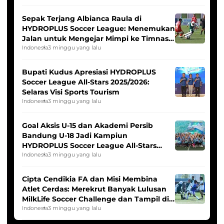
Sepak Terjang Albianca Raula di
HYDROPLUS Soccer League: Menemukan
Jalan untuk Mengejar Mimpi ke Timnas
Indonesia Putri
Indonesia
3 minggu yang lalu
Bupati Kudus Apresiasi HYDROPLUS
Soccer League All-Stars 2025/2026:
Selaras Visi Sports Tourism
Indonesia
3 minggu yang lalu
Goal Aksis U-15 dan Akademi Persib
Bandung U-18 Jadi Kampiun
HYDROPLUS Soccer League All-Stars
2025/2026
Indonesia
3 minggu yang lalu
Cipta Cendikia FA dan Misi Membina
Atlet Cerdas: Merekrut Banyak Lulusan
MilkLife Soccer Challenge dan Tampil di
HYDROPLUS Soccer League
Indonesia
3 minggu yang lalu