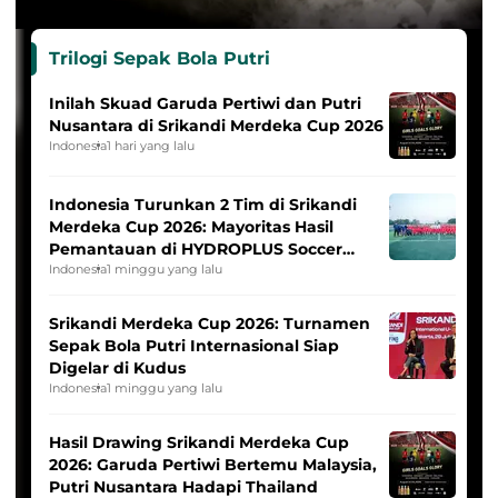
Trilogi Sepak Bola Putri
Inilah Skuad Garuda Pertiwi dan Putri
Nusantara di Srikandi Merdeka Cup 2026
Indonesia
1 hari yang lalu
Indonesia Turunkan 2 Tim di Srikandi
Merdeka Cup 2026: Mayoritas Hasil
Pemantauan di HYDROPLUS Soccer
League
Indonesia
1 minggu yang lalu
Srikandi Merdeka Cup 2026: Turnamen
Sepak Bola Putri Internasional Siap
Digelar di Kudus
Indonesia
1 minggu yang lalu
Hasil Drawing Srikandi Merdeka Cup
2026: Garuda Pertiwi Bertemu Malaysia,
Putri Nusantara Hadapi Thailand