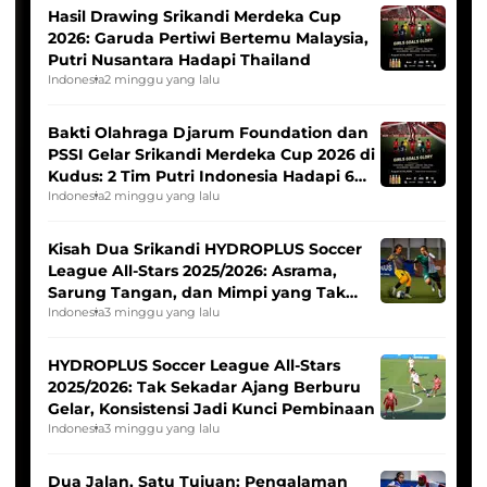
Hasil Drawing Srikandi Merdeka Cup
2026: Garuda Pertiwi Bertemu Malaysia,
Putri Nusantara Hadapi Thailand
Indonesia
2 minggu yang lalu
Bakti Olahraga Djarum Foundation dan
PSSI Gelar Srikandi Merdeka Cup 2026 di
Kudus: 2 Tim Putri Indonesia Hadapi 6
Tim Asia
Indonesia
2 minggu yang lalu
Kisah Dua Srikandi HYDROPLUS Soccer
League All-Stars 2025/2026: Asrama,
Sarung Tangan, dan Mimpi yang Tak
Pernah Padam
Indonesia
3 minggu yang lalu
HYDROPLUS Soccer League All-Stars
2025/2026: Tak Sekadar Ajang Berburu
Gelar, Konsistensi Jadi Kunci Pembinaan
Indonesia
3 minggu yang lalu
Dua Jalan, Satu Tujuan: Pengalaman