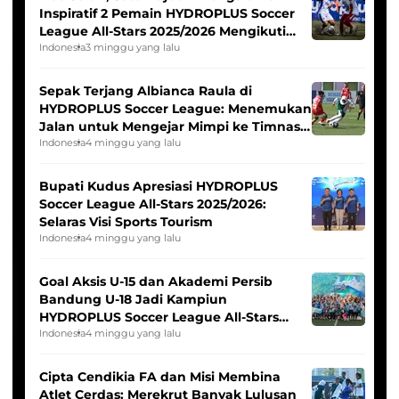
Inspiratif 2 Pemain HYDROPLUS Soccer
League All-Stars 2025/2026 Mengikuti
Seleksi Timnas Indonesia Putri
Indonesia
3 minggu yang lalu
Sepak Terjang Albianca Raula di
HYDROPLUS Soccer League: Menemukan
Jalan untuk Mengejar Mimpi ke Timnas
Indonesia Putri
Indonesia
4 minggu yang lalu
Bupati Kudus Apresiasi HYDROPLUS
Soccer League All-Stars 2025/2026:
Selaras Visi Sports Tourism
Indonesia
4 minggu yang lalu
Goal Aksis U-15 dan Akademi Persib
Bandung U-18 Jadi Kampiun
HYDROPLUS Soccer League All-Stars
2025/2026
Indonesia
4 minggu yang lalu
Cipta Cendikia FA dan Misi Membina
Atlet Cerdas: Merekrut Banyak Lulusan