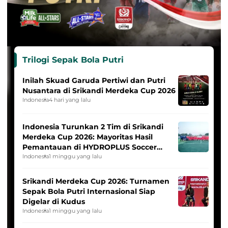
Trilogi Sepak Bola Putri
Inilah Skuad Garuda Pertiwi dan Putri
Nusantara di Srikandi Merdeka Cup 2026
Indonesia
4 hari yang lalu
Indonesia Turunkan 2 Tim di Srikandi
Merdeka Cup 2026: Mayoritas Hasil
Pemantauan di HYDROPLUS Soccer
League
Indonesia
1 minggu yang lalu
Srikandi Merdeka Cup 2026: Turnamen
Sepak Bola Putri Internasional Siap
Digelar di Kudus
Indonesia
1 minggu yang lalu