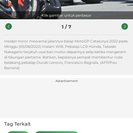
Klik gambar untuk perbesar
1
/
7
Insiden horor mewarnai jalannya balap MotoGP Catalunya 2022 pada
Minggu (05/06/2022) malam WIB. Pebalap LCR Honda, Takaaki
Nakagami terjatuh usai ban motor depannya selip ketika mengerem
di tikungan pertama. Bahkan, kepalanya sempat membentur roda
belakang pebalap Ducati Lenovo, Francesco Bagnaia. (AFP/Pau
Barrena)
Advertisement
Tag Terkait