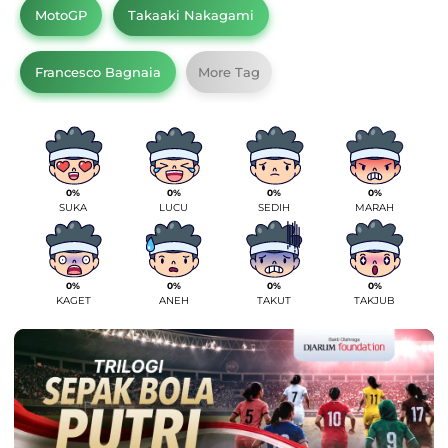
MotoGP
Takaaki Nakagami
Francesco Bagnaia
More Tag
0%
0%
0%
0%
SUKA
LUCU
SEDIH
MARAH
0%
0%
0%
0%
KAGET
ANEH
TAKUT
TAKJUB