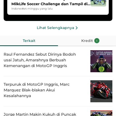
MilkLife Soccer Challenge dan Tampil di
HYDROPLUS Soccer League
Indonesia
4 minggu yang lalu
Lihat Selengkapnya
Terkait
Kredit
1
Raul Fernandez Sebut Dirinya Bodoh
usai Jatuh, Amarahnya Berbuah
Kemenangan di MotoGP Inggris
Terpuruk di MotoGP Inggris, Marc
Marquez Blak-blakan Akui
Kesalahannya
Jorge Martin Makin Kukuh di Puncak