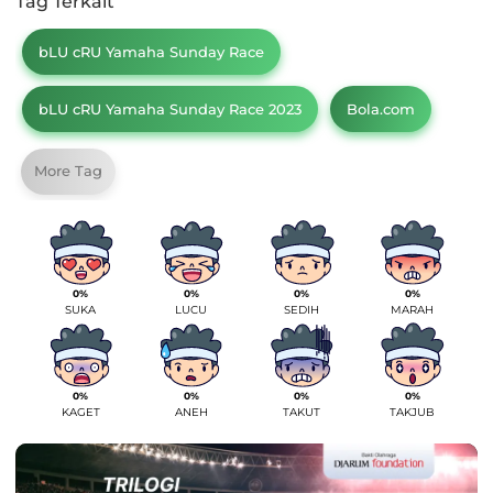
Tag Terkait
bLU cRU Yamaha Sunday Race
bLU cRU Yamaha Sunday Race 2023
Bola.com
More Tag
0%
0%
0%
0%
SUKA
LUCU
SEDIH
MARAH
0%
0%
0%
0%
KAGET
ANEH
TAKUT
TAKJUB