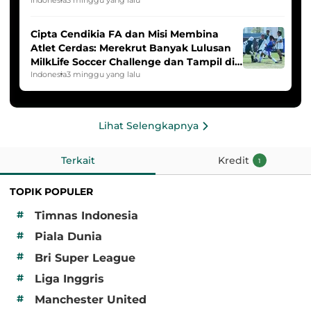
2025/2026
Cipta Cendikia FA dan Misi Membina
Atlet Cerdas: Merekrut Banyak Lulusan
MilkLife Soccer Challenge dan Tampil di
HYDROPLUS Soccer League
Indonesia
3 minggu yang lalu
Lihat Selengkapnya
Terkait
Kredit
1
TOPIK POPULER
#
Timnas Indonesia
#
Piala Dunia
#
Bri Super League
#
Liga Inggris
#
Manchester United