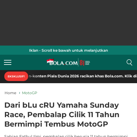
Iklan - Scroll ke bawah untuk melanjutkan
ten-konten Piala Dunia 2026 racikan khas Bola.com. Klik di sini!
EKSKLUSIF!
Home
MotoGP
Dari bLu cRU Yamaha Sunday
Race, Pembalap Cilik 11 Tahun
Bermimpi Tembus MotoGP
Sabian Fathul Ilmi, pembalap cilik berusia 11 tahun bermimpi