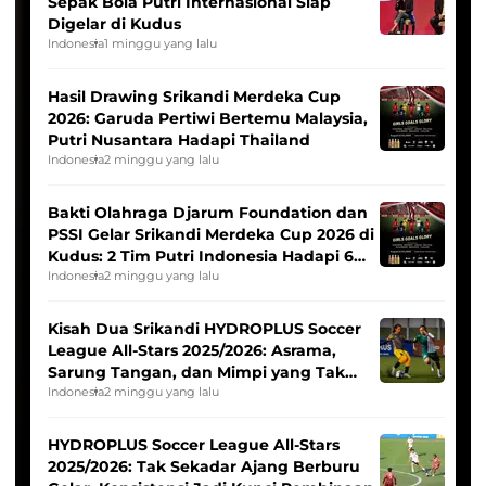
Sepak Bola Putri Internasional Siap
Digelar di Kudus
Indonesia
1 minggu yang lalu
Hasil Drawing Srikandi Merdeka Cup
2026: Garuda Pertiwi Bertemu Malaysia,
Putri Nusantara Hadapi Thailand
Indonesia
2 minggu yang lalu
Bakti Olahraga Djarum Foundation dan
PSSI Gelar Srikandi Merdeka Cup 2026 di
Kudus: 2 Tim Putri Indonesia Hadapi 6
Tim Asia
Indonesia
2 minggu yang lalu
Kisah Dua Srikandi HYDROPLUS Soccer
League All-Stars 2025/2026: Asrama,
Sarung Tangan, dan Mimpi yang Tak
Pernah Padam
Indonesia
2 minggu yang lalu
HYDROPLUS Soccer League All-Stars
2025/2026: Tak Sekadar Ajang Berburu