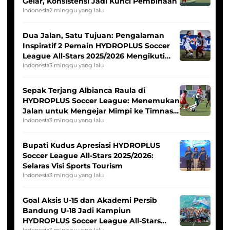
Gelar, Konsistensi Jadi Kunci Pembinaan
Indonesia
2 minggu yang lalu
Dua Jalan, Satu Tujuan: Pengalaman
Inspiratif 2 Pemain HYDROPLUS Soccer
League All-Stars 2025/2026 Mengikuti
Seleksi Timnas Indonesia Putri
Indonesia
3 minggu yang lalu
Sepak Terjang Albianca Raula di
HYDROPLUS Soccer League: Menemukan
Jalan untuk Mengejar Mimpi ke Timnas
Indonesia Putri
Indonesia
3 minggu yang lalu
Bupati Kudus Apresiasi HYDROPLUS
Soccer League All-Stars 2025/2026:
Selaras Visi Sports Tourism
Indonesia
3 minggu yang lalu
Goal Aksis U-15 dan Akademi Persib
Bandung U-18 Jadi Kampiun
HYDROPLUS Soccer League All-Stars
Indonesia
3 minggu yang lalu