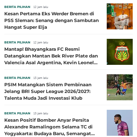
BERITA PILIHAN
12 jam lalu
Kesan Pertama Eks Werder Bremen di
PSS Sleman: Senang dengan Sambutan
Hangat Super Elja
BERITA PILIHAN
12 jam lalu
Mantap! Bhayangkara FC Resmi
Datangkan Mantan Bek River Plate dan
Valencia Asal Argentina, Kevin Leonel
Sibille
BERITA PILIHAN
13 jam lalu
PSIM Matangkan Sistem Pembinaan
Jelang BRI Super League 2026/2027:
Talenta Muda Jadi Investasi Klub
BERITA PILIHAN
13 jam lalu
Kesan Positif Bomber Anyar Persita
Alexandre Ramalingom Selama TC di
Yogyakarta: Budaya Baru, Semangat