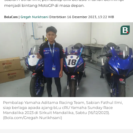
menjadi bintang MotoGP di masa depan.
BolaCom |
Gregah Nurikhsani
Diterbitkan 16 Desember 2023, 13:22 WIB
Pembalap Yamaha Aditama Racing Team, Sabian Fathul Ilmi,
siap berlaga apada ajang bLu cRU Yamaha Sunday Race
Mandalika 2023 di Sirkuit Mandalika, Sabtu (16/12/2023).
(Bola.com/Gregah Nurikhsani)