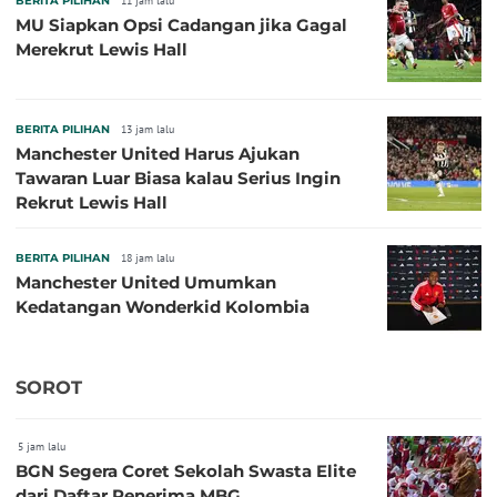
BERITA PILIHAN
11 jam lalu
MU Siapkan Opsi Cadangan jika Gagal
Merekrut Lewis Hall
BERITA PILIHAN
13 jam lalu
Manchester United Harus Ajukan
Tawaran Luar Biasa kalau Serius Ingin
Rekrut Lewis Hall
BERITA PILIHAN
18 jam lalu
Manchester United Umumkan
Kedatangan Wonderkid Kolombia
SOROT
5 jam lalu
BGN Segera Coret Sekolah Swasta Elite
dari Daftar Penerima MBG