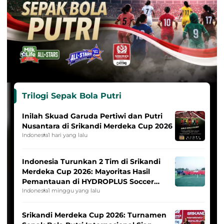
Trilogi Sepak Bola Putri
Inilah Skuad Garuda Pertiwi dan Putri
Nusantara di Srikandi Merdeka Cup 2026
Indonesia
1 hari yang lalu
Indonesia Turunkan 2 Tim di Srikandi
Merdeka Cup 2026: Mayoritas Hasil
Pemantauan di HYDROPLUS Soccer
League
Indonesia
1 minggu yang lalu
Srikandi Merdeka Cup 2026: Turnamen