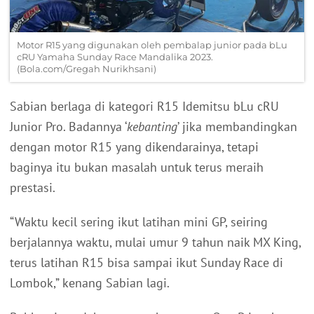
Motor R15 yang digunakan oleh pembalap junior pada bLu
cRU Yamaha Sunday Race Mandalika 2023.
(Bola.com/Gregah Nurikhsani)
Sabian berlaga di kategori R15 Idemitsu bLu cRU
Junior Pro. Badannya ‘
kebanting
’ jika membandingkan
dengan motor R15 yang dikendarainya, tetapi
baginya itu bukan masalah untuk terus meraih
prestasi.
“Waktu kecil sering ikut latihan mini GP, seiring
berjalannya waktu, mulai umur 9 tahun naik MX King,
terus latihan R15 bisa sampai ikut Sunday Race di
Lombok,” kenang Sabian lagi.