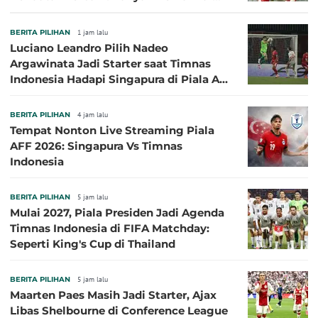
Eropa Tidak Bisa Berpartisipasi
BERITA PILIHAN
1 jam lalu
Luciano Leandro Pilih Nadeo
Argawinata Jadi Starter saat Timnas
Indonesia Hadapi Singapura di Piala AFF
2026: Pengalaman Jadi Kunci
BERITA PILIHAN
4 jam lalu
Tempat Nonton Live Streaming Piala
AFF 2026: Singapura Vs Timnas
Indonesia
BERITA PILIHAN
5 jam lalu
Mulai 2027, Piala Presiden Jadi Agenda
Timnas Indonesia di FIFA Matchday:
Seperti King's Cup di Thailand
BERITA PILIHAN
5 jam lalu
Maarten Paes Masih Jadi Starter, Ajax
Libas Shelbourne di Conference League