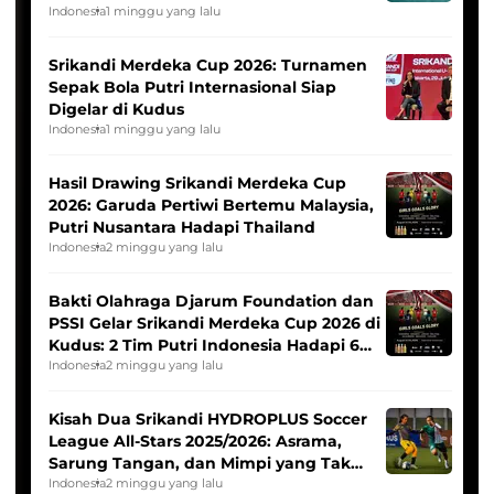
League
Indonesia
1 minggu yang lalu
Srikandi Merdeka Cup 2026: Turnamen
Sepak Bola Putri Internasional Siap
Digelar di Kudus
Indonesia
1 minggu yang lalu
Hasil Drawing Srikandi Merdeka Cup
2026: Garuda Pertiwi Bertemu Malaysia,
Putri Nusantara Hadapi Thailand
Indonesia
2 minggu yang lalu
Bakti Olahraga Djarum Foundation dan
PSSI Gelar Srikandi Merdeka Cup 2026 di
Kudus: 2 Tim Putri Indonesia Hadapi 6
Tim Asia
Indonesia
2 minggu yang lalu
Kisah Dua Srikandi HYDROPLUS Soccer
League All-Stars 2025/2026: Asrama,
Sarung Tangan, dan Mimpi yang Tak
Pernah Padam
Indonesia
2 minggu yang lalu