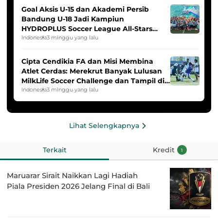
Goal Aksis U-15 dan Akademi Persib
Bandung U-18 Jadi Kampiun
HYDROPLUS Soccer League All-Stars
2025/2026
Indonesia
3 minggu yang lalu
Cipta Cendikia FA dan Misi Membina
Atlet Cerdas: Merekrut Banyak Lulusan
MilkLife Soccer Challenge dan Tampil di
HYDROPLUS Soccer League
Indonesia
3 minggu yang lalu
Lihat Selengkapnya
Terkait
Kredit
1
Maruarar Sirait Naikkan Lagi Hadiah
Piala Presiden 2026 Jelang Final di Bali