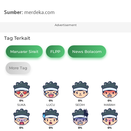
Sumber:
merdeka.com
Advertisement
Tag Terkait
Maruarar Sirait
FLPP
News Bolacom
More Tag
0%
0%
0%
0%
SUKA
LUCU
SEDIH
MARAH
0%
0%
0%
0%