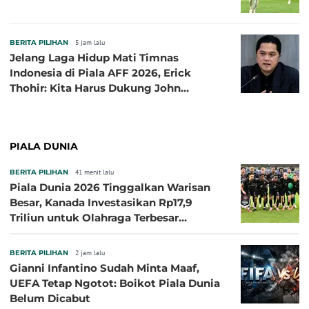
BERITA PILIHAN
5 jam lalu
Jelang Laga Hidup Mati Timnas
Indonesia di Piala AFF 2026, Erick
Thohir: Kita Harus Dukung John
Herdman, Kala Baik dan Tidak Baik
PIALA DUNIA
BERITA PILIHAN
41 menit lalu
Piala Dunia 2026 Tinggalkan Warisan
Besar, Kanada Investasikan Rp17,9
Triliun untuk Olahraga Terbesar
Sepanjang Sejarah
BERITA PILIHAN
2 jam lalu
Gianni Infantino Sudah Minta Maaf,
UEFA Tetap Ngotot: Boikot Piala Dunia
Belum Dicabut