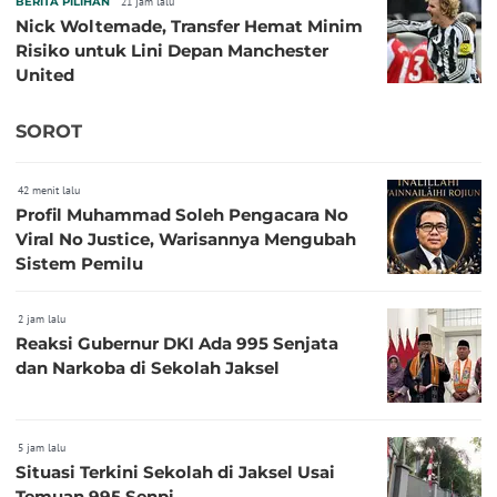
BERITA PILIHAN
21 jam lalu
Nick Woltemade, Transfer Hemat Minim
Risiko untuk Lini Depan Manchester
United
SOROT
42 menit lalu
Profil Muhammad Soleh Pengacara No
Viral No Justice, Warisannya Mengubah
Sistem Pemilu
2 jam lalu
Reaksi Gubernur DKI Ada 995 Senjata
dan Narkoba di Sekolah Jaksel
5 jam lalu
Situasi Terkini Sekolah di Jaksel Usai
Temuan 995 Senpi