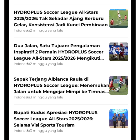
HYDROPLUS Soccer League All-Stars
2025/2026: Tak Sekadar Ajang Berburu
Gelar, Konsistensi Jadi Kunci Pembinaan
Indonesia
2 minggu yang lalu
Dua Jalan, Satu Tujuan: Pengalaman
Inspiratif 2 Pemain HYDROPLUS Soccer
League All-Stars 2025/2026 Mengikuti
Seleksi Timnas Indonesia Putri
Indonesia
2 minggu yang lalu
Sepak Terjang Albianca Raula di
HYDROPLUS Soccer League: Menemukan
Jalan untuk Mengejar Mimpi ke Timnas
Indonesia Putri
Indonesia
3 minggu yang lalu
Bupati Kudus Apresiasi HYDROPLUS
Soccer League All-Stars 2025/2026:
Selaras Visi Sports Tourism
Indonesia
3 minggu yang lalu