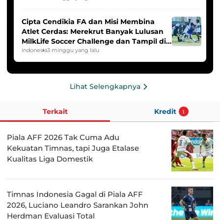
Cipta Cendikia FA dan Misi Membina
Atlet Cerdas: Merekrut Banyak Lulusan
MilkLife Soccer Challenge dan Tampil di
HYDROPLUS Soccer League
Indonesia
3 minggu yang lalu
Lihat Selengkapnya
Terkait
Kredit
1
Piala AFF 2026 Tak Cuma Adu
Kekuatan Timnas, tapi Juga Etalase
Kualitas Liga Domestik
Timnas Indonesia Gagal di Piala AFF
2026, Luciano Leandro Sarankan John
Herdman Evaluasi Total