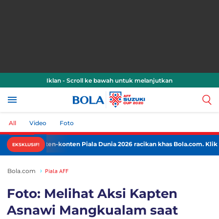
Iklan - Scroll ke bawah untuk melanjutkan
All
Video
Foto
mati konten-konten Piala Dunia 2026 racikan khas Bola.com. Klik di sini
EKSKLUSIF!
Bola.com
Piala AFF
Foto: Melihat Aksi Kapten
Asnawi Mangkualam saat