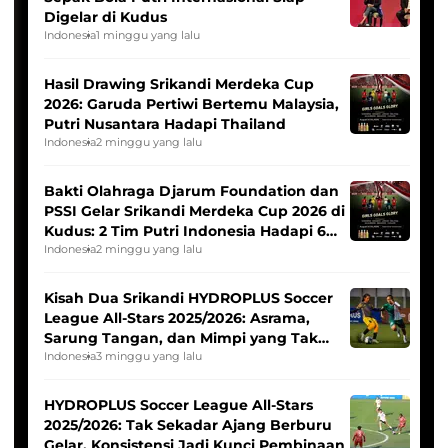
Digelar di Kudus
Indonesia
1 minggu yang lalu
Hasil Drawing Srikandi Merdeka Cup
2026: Garuda Pertiwi Bertemu Malaysia,
Putri Nusantara Hadapi Thailand
Indonesia
2 minggu yang lalu
Bakti Olahraga Djarum Foundation dan
PSSI Gelar Srikandi Merdeka Cup 2026 di
Kudus: 2 Tim Putri Indonesia Hadapi 6
Tim Asia
Indonesia
2 minggu yang lalu
Kisah Dua Srikandi HYDROPLUS Soccer
League All-Stars 2025/2026: Asrama,
Sarung Tangan, dan Mimpi yang Tak
Pernah Padam
Indonesia
3 minggu yang lalu
HYDROPLUS Soccer League All-Stars
2025/2026: Tak Sekadar Ajang Berburu
Gelar, Konsistensi Jadi Kunci Pembinaan