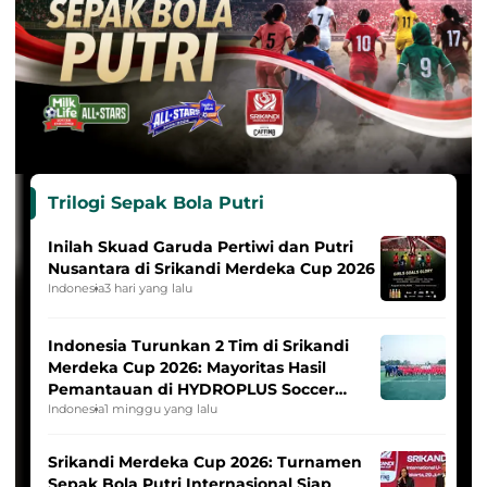
Trilogi Sepak Bola Putri
Inilah Skuad Garuda Pertiwi dan Putri
Nusantara di Srikandi Merdeka Cup 2026
Indonesia
3 hari yang lalu
Indonesia Turunkan 2 Tim di Srikandi
Merdeka Cup 2026: Mayoritas Hasil
Pemantauan di HYDROPLUS Soccer
League
Indonesia
1 minggu yang lalu
Srikandi Merdeka Cup 2026: Turnamen
Sepak Bola Putri Internasional Siap