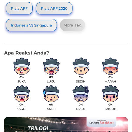
Piala AFF
Piala AFF 2020
More Tag
Indonesia Vs Singapura
0%
0%
0%
0%
SUKA
LUCU
SEDIH
MARAH
0%
0%
0%
0%
KAGET
ANEH
TAKUT
TAKJUB