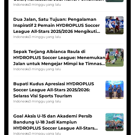
Indonesia
3 minggu yang lalu
Dua Jalan, Satu Tujuan: Pengalaman
Inspiratif 2 Pemain HYDROPLUS Soccer
League All-Stars 2025/2026 Mengikuti
Seleksi Timnas Indonesia Putri
Indonesia
3 minggu yang lalu
Sepak Terjang Albianca Raula di
HYDROPLUS Soccer League: Menemukan
Jalan untuk Mengejar Mimpi ke Timnas
Indonesia Putri
Indonesia
3 minggu yang lalu
Bupati Kudus Apresiasi HYDROPLUS
Soccer League All-Stars 2025/2026:
Selaras Visi Sports Tourism
Indonesia
3 minggu yang lalu
Goal Aksis U-15 dan Akademi Persib
Bandung U-18 Jadi Kampiun
HYDROPLUS Soccer League All-Stars
2025/2026
Indonesia
3 minggu yang lalu