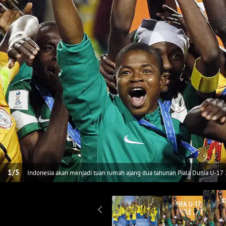
1
/
5
Indonesia akan menjadi tuan rumah ajang dua tahunan Piala Dunia U-17 
1985. Brasil tercatat menjadi negara yang menjadi kampiun pada edisi te
wabah COVID-19. Dari total 18 kali penyelenggaraan tercatat ada 4 negara 
tak ada nama Argentina dalam daftar karena nyatanya belum sekalipun me
tersebut. (AFP/Photosport/Marcelo Hernandez)