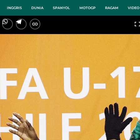
INGGRIS
DUNIA
SPANYOL
MOTOGP
RAGAM
VIDEO