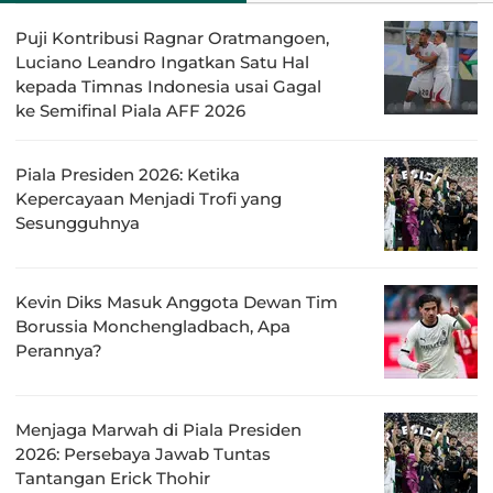
Puji Kontribusi Ragnar Oratmangoen,
Luciano Leandro Ingatkan Satu Hal
kepada Timnas Indonesia usai Gagal
ke Semifinal Piala AFF 2026
Piala Presiden 2026: Ketika
Kepercayaan Menjadi Trofi yang
Sesungguhnya
Kevin Diks Masuk Anggota Dewan Tim
Borussia Monchengladbach, Apa
Perannya?
Menjaga Marwah di Piala Presiden
2026: Persebaya Jawab Tuntas
Tantangan Erick Thohir