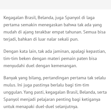
Kegagalan Brasil, Belanda, juga Spanyol di laga
pertama semakin menegaskan bahwa tak ada yang
mudah di ajang terakbar empat tahunan. Semua bisa
terjadi, bahkan di luar nalar sekali pun.
Dengan kata lain, tak ada jaminan, apalagi kepastian,
tim-tim beken dengan materi pemain paten bisa
menyudahi duel dengan kemenangan.
Banyak yang bilang, pertandingan pertama tak selalu
mulus. Ini juga pastinya berlalu bagi tim-tim
unggulan. Yang pasti, kegagalan Brasil, Belanda, serta
Spanyol menjadi pelajaran penting bagi ketiganya
untuk menapaki duel-duel selanjutnya.