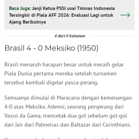
Baca Juga:
Janji Ketua PSSI usai Timnas Indonesia
Tersingkir di Piala AFF 2026: Evaluasi Lagi untuk
Ajang Berikutnya
4 dari 6 halaman
Brasil 4 - 0 Meksiko (1950)
Brasil menaruh harapan besar untuk meraih gelar
Piala Dunia pertama mereka setelah turnamen
tersebut kembali digelar pasca-perang.
Semuanya dimulai di Maracana dengan kemenangan
4-0 atas Meksiko. Ademir, seorang penyerang dari
Vasco da Gama, mencetak dua gol sebelum gol-gol
dari Jair dari Palmeiras dan Baltazar dari Corinthians.