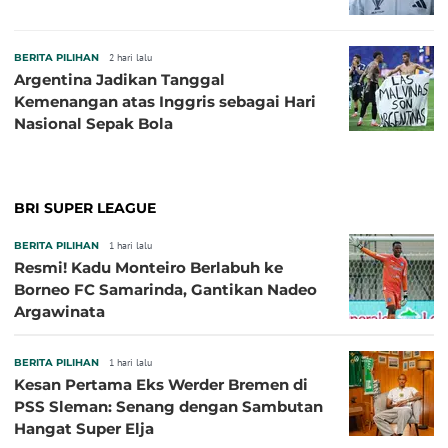
BERITA PILIHAN
2 hari lalu
Argentina Jadikan Tanggal
Kemenangan atas Inggris sebagai Hari
Nasional Sepak Bola
BRI SUPER LEAGUE
BERITA PILIHAN
1 hari lalu
Resmi! Kadu Monteiro Berlabuh ke
Borneo FC Samarinda, Gantikan Nadeo
Argawinata
BERITA PILIHAN
1 hari lalu
Kesan Pertama Eks Werder Bremen di
PSS Sleman: Senang dengan Sambutan
Hangat Super Elja