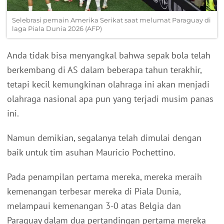
Selebrasi pemain Amerika Serikat saat melumat Paraguay di
laga Piala Dunia 2026 (AFP)
Anda tidak bisa menyangkal bahwa sepak bola telah
berkembang di AS dalam beberapa tahun terakhir,
tetapi kecil kemungkinan olahraga ini akan menjadi
olahraga nasional apa pun yang terjadi musim panas
ini.
Namun demikian, segalanya telah dimulai dengan
baik untuk tim asuhan Mauricio Pochettino.
Pada penampilan pertama mereka, mereka meraih
kemenangan terbesar mereka di Piala Dunia,
melampaui kemenangan 3-0 atas Belgia dan
Paraguay dalam dua pertandingan pertama mereka