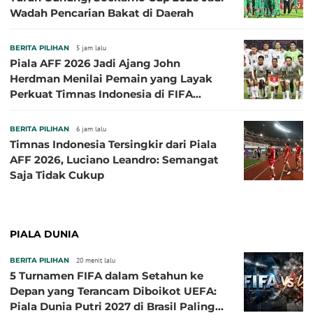
Wadah Pencarian Bakat di Daerah
BERITA PILIHAN
5 jam lalu
Piala AFF 2026 Jadi Ajang John
Herdman Menilai Pemain yang Layak
Perkuat Timnas Indonesia di FIFA
ASEAN Cup 2026
BERITA PILIHAN
6 jam lalu
Timnas Indonesia Tersingkir dari Piala
AFF 2026, Luciano Leandro: Semangat
Saja Tidak Cukup
PIALA DUNIA
BERITA PILIHAN
20 menit lalu
5 Turnamen FIFA dalam Setahun ke
Depan yang Terancam Diboikot UEFA:
Piala Dunia Putri 2027 di Brasil Paling