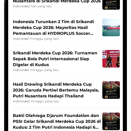
Nusantara di Srikandi Merdeka Cup 2026
Indonesia
2 hari yang lalu
Indonesia Turunkan 2 Tim di Srikandi
Merdeka Cup 2026: Mayoritas Hasil
Pemantauan di HYDROPLUS Soccer
League
Indonesia
1 minggu yang lalu
Srikandi Merdeka Cup 2026: Turnamen
Sepak Bola Putri Internasional Siap
Digelar di Kudus
Indonesia
1 minggu yang lalu
Hasil Drawing Srikandi Merdeka Cup
2026: Garuda Pertiwi Bertemu Malaysia,
Putri Nusantara Hadapi Thailand
Indonesia
2 minggu yang lalu
Bakti Olahraga Djarum Foundation dan
PSSI Gelar Srikandi Merdeka Cup 2026 di
Kudus: 2 Tim Putri Indonesia Hadapi 6