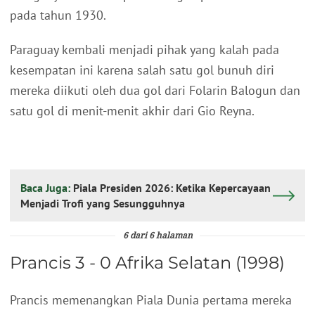
pada tahun 1930.
Paraguay kembali menjadi pihak yang kalah pada
kesempatan ini karena salah satu gol bunuh diri
mereka diikuti oleh dua gol dari Folarin Balogun dan
satu gol di menit-menit akhir dari Gio Reyna.
Baca Juga:
Piala Presiden 2026: Ketika Kepercayaan
Menjadi Trofi yang Sesungguhnya
6 dari 6 halaman
Prancis 3 - 0 Afrika Selatan (1998)
Prancis memenangkan Piala Dunia pertama mereka