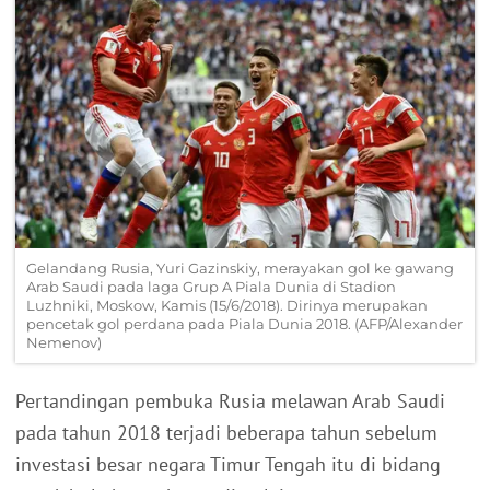
Gelandang Rusia, Yuri Gazinskiy, merayakan gol ke gawang
Arab Saudi pada laga Grup A Piala Dunia di Stadion
Luzhniki, Moskow, Kamis (15/6/2018). Dirinya merupakan
pencetak gol perdana pada Piala Dunia 2018. (AFP/Alexander
Nemenov)
Pertandingan pembuka Rusia melawan Arab Saudi
pada tahun 2018 terjadi beberapa tahun sebelum
investasi besar negara Timur Tengah itu di bidang