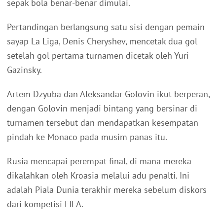
sepak bola benar-benar dimulai.
Pertandingan berlangsung satu sisi dengan pemain
sayap La Liga, Denis Cheryshev, mencetak dua gol
setelah gol pertama turnamen dicetak oleh Yuri
Gazinsky.
Artem Dzyuba dan Aleksandar Golovin ikut berperan,
dengan Golovin menjadi bintang yang bersinar di
turnamen tersebut dan mendapatkan kesempatan
pindah ke Monaco pada musim panas itu.
Rusia mencapai perempat final, di mana mereka
dikalahkan oleh Kroasia melalui adu penalti. Ini
adalah Piala Dunia terakhir mereka sebelum diskors
dari kompetisi FIFA.