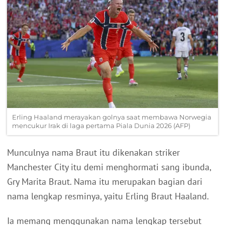
Erling Haaland merayakan golnya saat membawa Norwegia
mencukur Irak di laga pertama Piala Dunia 2026 (AFP)
Munculnya nama Braut itu dikenakan striker
Manchester City itu demi menghormati sang ibunda,
Gry Marita Braut. Nama itu merupakan bagian dari
nama lengkap resminya, yaitu Erling Braut Haaland.
Ia memang menggunakan nama lengkap tersebut