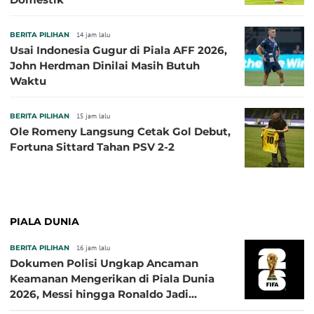
BERITA PILIHAN
14 jam lalu
Usai Indonesia Gugur di Piala AFF 2026,
John Herdman Dinilai Masih Butuh
Waktu
BERITA PILIHAN
15 jam lalu
Ole Romeny Langsung Cetak Gol Debut,
Fortuna Sittard Tahan PSV 2-2
PIALA DUNIA
BERITA PILIHAN
16 jam lalu
Dokumen Polisi Ungkap Ancaman
Keamanan Mengerikan di Piala Dunia
2026, Messi hingga Ronaldo Jadi
Sasaran