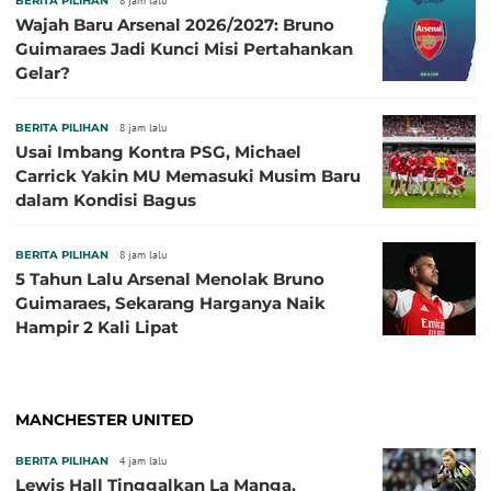
BERITA PILIHAN
8 jam lalu
Wajah Baru Arsenal 2026/2027: Bruno
Guimaraes Jadi Kunci Misi Pertahankan
Gelar?
BERITA PILIHAN
8 jam lalu
Usai Imbang Kontra PSG, Michael
Carrick Yakin MU Memasuki Musim Baru
dalam Kondisi Bagus
BERITA PILIHAN
8 jam lalu
5 Tahun Lalu Arsenal Menolak Bruno
Guimaraes, Sekarang Harganya Naik
Hampir 2 Kali Lipat
MANCHESTER UNITED
BERITA PILIHAN
4 jam lalu
Lewis Hall Tinggalkan La Manga,