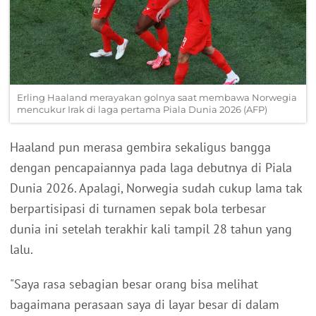
Erling Haaland merayakan golnya saat membawa Norwegia
mencukur Irak di laga pertama Piala Dunia 2026 (AFP)
Haaland pun merasa gembira sekaligus bangga
dengan pencapaiannya pada laga debutnya di Piala
Dunia 2026. Apalagi, Norwegia sudah cukup lama tak
berpartisipasi di turnamen sepak bola terbesar
dunia ini setelah terakhir kali tampil 28 tahun yang
lalu.
"Saya rasa sebagian besar orang bisa melihat
bagaimana perasaan saya di layar besar di dalam