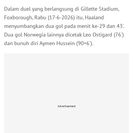
Dalam duel yang berlangsung di Gillette Stadium,
Foxborough, Rabu (17-6-2026) itu, Haaland
menyumbangkan dua gol pada menit ke-29 dan 43'.
Dua gol Norwegia lainnya dicetak Leo Ostigard (76')
dan bunuh diri Aymen Hussein (90+6').
Advertisement