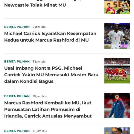
Newcastle Tolak Minat MU
BERITA PILIHAN
5 jam lalu
Michael Carrick Isyaratkan Kesempatan
Kedua untuk Marcus Rashford di MU
BERITA PILIHAN
8 jam lalu
Usai Imbang Kontra PSG, Michael
Carrick Yakin MU Memasuki Musim Baru
dalam Kondisi Bagus
BERITA PILIHAN
10 jam lalu
Marcus Rashford Kembali ke MU, Ikut
Pemusatan Latihan Pramusim di
Irlandia, Carrick Antusias Menyambut
BERITA PILIHAN
11 jam lalu