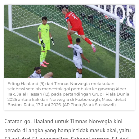
Erling Haaland (9) dari Timnas Norwegia melakukan
selebrasi setelah mencetak gol pembuka ke gawang kiper
Irak, Jalal Hassan (12), pada pertandingan Grup I Piala Dunia
2026 antara Irak dan Norwegia di Foxborough, Mass., dekat
Boston, Rabu, 17 Juni 2026. (AP Photo/Mark Stockwell)
Catatan gol Haaland untuk Timnas Norwegia kini
berada di angka yang hampir tidak masuk akal, yaitu