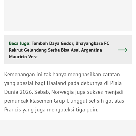
Baca Juga:
Tambah Daya Gedor, Bhayangkara FC
Rekrut Gelandang Serba Bisa Asal Argentina
Mauricio Vera
Kemenangan ini tak hanya menghasilkan catatan
yang spesial bagi Haaland pada debutnya di Piala
Dunia 2026. Sebab, Norwegia juga sukses menjadi
pemuncak klasemen Grup I, unggul selisih gol atas
Prancis yang juga mengoleksi tiga poin.