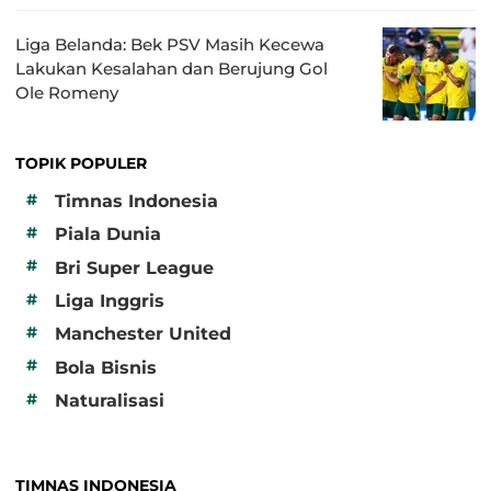
Liga Belanda: Bek PSV Masih Kecewa
Lakukan Kesalahan dan Berujung Gol
Ole Romeny
TOPIK POPULER
#
Timnas Indonesia
#
Piala Dunia
#
Bri Super League
#
Liga Inggris
#
Manchester United
#
Bola Bisnis
#
Naturalisasi
TIMNAS INDONESIA