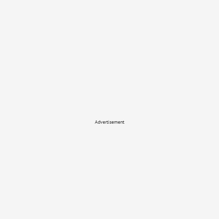
Advertisement