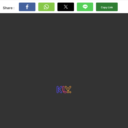
Share :
Copy Link