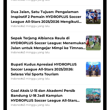
Dua Jalan, Satu Tujuan: Pengalaman
Inspiratif 2 Pemain HYDROPLUS Soccer
League All-Stars 2025/2026 Mengikuti
Seleksi Timnas Indonesia Putri
Indonesia
2 minggu yang lalu
Sepak Terjang Albianca Raula di
HYDROPLUS Soccer League: Menemukan
Jalan untuk Mengejar Mimpi ke Timnas
Indonesia Putri
Indonesia
3 minggu yang lalu
Bupati Kudus Apresiasi HYDROPLUS
Soccer League All-Stars 2025/2026:
Selaras Visi Sports Tourism
Indonesia
3 minggu yang lalu
Goal Aksis U-15 dan Akademi Persib
Bandung U-18 Jadi Kampiun
HYDROPLUS Soccer League All-Stars
2025/2026
Indonesia
3 minggu yang lalu