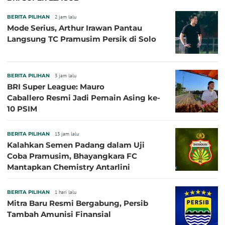
BERITA PILIHAN
2 jam lalu
Mode Serius, Arthur Irawan Pantau
Langsung TC Pramusim Persik di Solo
BERITA PILIHAN
3 jam lalu
BRI Super League: Mauro
Caballero Resmi Jadi Pemain Asing ke-
10 PSIM
BERITA PILIHAN
13 jam lalu
Kalahkan Semen Padang dalam Uji
Coba Pramusim, Bhayangkara FC
Mantapkan Chemistry Antarlini
BERITA PILIHAN
1 hari lalu
Mitra Baru Resmi Bergabung, Persib
Tambah Amunisi Finansial