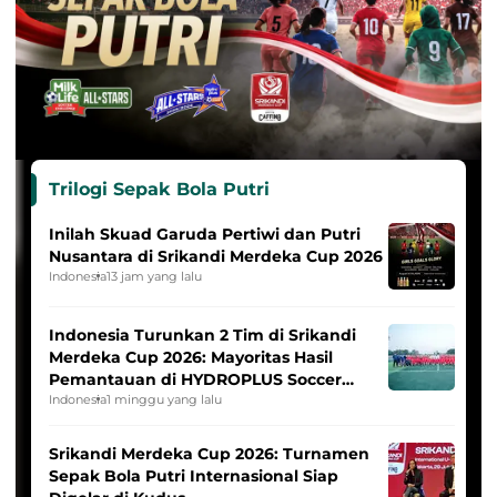
Trilogi Sepak Bola Putri
Inilah Skuad Garuda Pertiwi dan Putri
Nusantara di Srikandi Merdeka Cup 2026
Indonesia
13 jam yang lalu
Indonesia Turunkan 2 Tim di Srikandi
Merdeka Cup 2026: Mayoritas Hasil
Pemantauan di HYDROPLUS Soccer
League
Indonesia
1 minggu yang lalu
Srikandi Merdeka Cup 2026: Turnamen
Sepak Bola Putri Internasional Siap