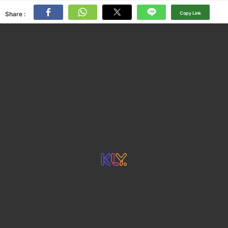
Share :
Copy Link