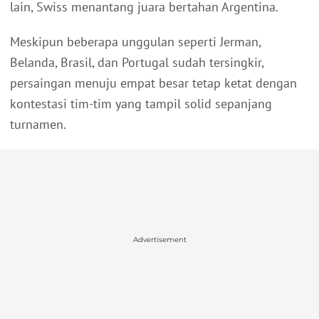
lain, Swiss menantang juara bertahan Argentina.
Meskipun beberapa unggulan seperti Jerman,
Belanda, Brasil, dan Portugal sudah tersingkir,
persaingan menuju empat besar tetap ketat dengan
kontestasi tim-tim yang tampil solid sepanjang
turnamen.
Advertisement