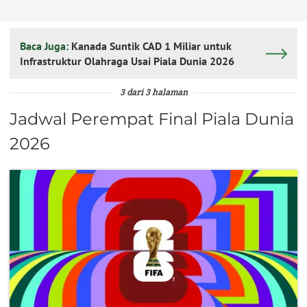
Baca Juga:
Kanada Suntik CAD 1 Miliar untuk
Infrastruktur Olahraga Usai Piala Dunia 2026
3 dari 3 halaman
Jadwal Perempat Final Piala Dunia
2026