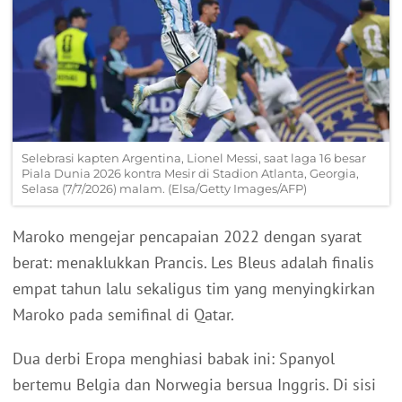
Selebrasi kapten Argentina, Lionel Messi, saat laga 16 besar
Piala Dunia 2026 kontra Mesir di Stadion Atlanta, Georgia,
Selasa (7/7/2026) malam. (Elsa/Getty Images/AFP)
Maroko mengejar pencapaian 2022 dengan syarat
berat: menaklukkan Prancis. Les Bleus adalah finalis
empat tahun lalu sekaligus tim yang menyingkirkan
Maroko pada semifinal di Qatar.
Dua derbi Eropa menghiasi babak ini: Spanyol
bertemu Belgia dan Norwegia bersua Inggris. Di sisi