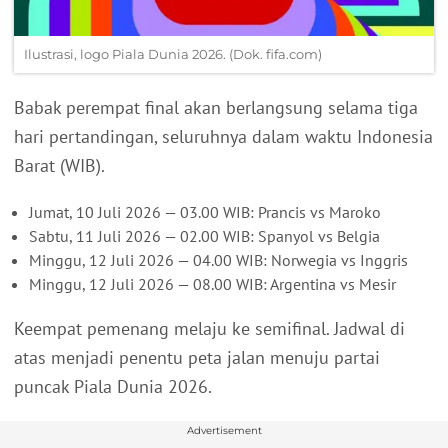
Ilustrasi, logo Piala Dunia 2026. (Dok. fifa.com)
Babak perempat final akan berlangsung selama tiga
hari pertandingan, seluruhnya dalam waktu Indonesia
Barat (WIB).
Jumat, 10 Juli 2026 — 03.00 WIB: Prancis vs Maroko
Sabtu, 11 Juli 2026 — 02.00 WIB: Spanyol vs Belgia
Minggu, 12 Juli 2026 — 04.00 WIB: Norwegia vs Inggris
Minggu, 12 Juli 2026 — 08.00 WIB: Argentina vs Mesir
Keempat pemenang melaju ke semifinal. Jadwal di
atas menjadi penentu peta jalan menuju partai
puncak Piala Dunia 2026.
Advertisement