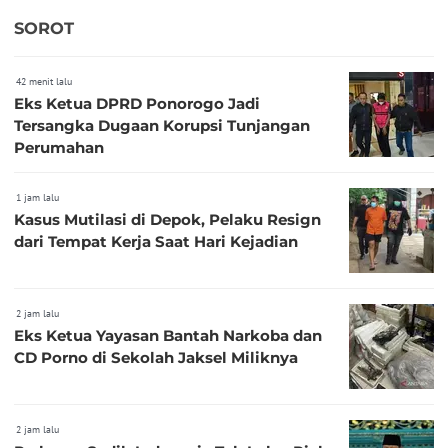
Jari
SOROT
42 menit lalu
Eks Ketua DPRD Ponorogo Jadi
Tersangka Dugaan Korupsi Tunjangan
Perumahan
1 jam lalu
Kasus Mutilasi di Depok, Pelaku Resign
dari Tempat Kerja Saat Hari Kejadian
2 jam lalu
Eks Ketua Yayasan Bantah Narkoba dan
CD Porno di Sekolah Jaksel Miliknya
2 jam lalu