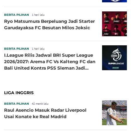
BERITA PILIHAN
1 hari lalu
Ryo Matsumura Berpeluang Jadi Starter
Garudayaksa FC Besutan Milos Joksic
BERITA PILIHAN
1 hari lalu
I.League Rilis Jadwal BRI Super League
2026/2027: Arema FC Vs Kalteng FC dan
Bali United Kontra PSS Sleman Jadi
Pembuka pada 4 September
LIGA INGGRIS
BERITA PILIHAN
42 menit lalu
Raul Asencio Masuk Radar Liverpool
Usai Konate ke Real Madrid