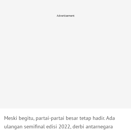
Advertisement
Meski begitu, partai-partai besar tetap hadir. Ada
ulangan semifinal edisi 2022, derbi antarnegara