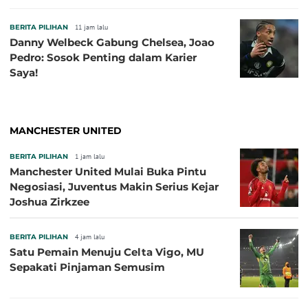
BERITA PILIHAN
11 jam lalu
Danny Welbeck Gabung Chelsea, Joao
Pedro: Sosok Penting dalam Karier
Saya!
MANCHESTER UNITED
BERITA PILIHAN
1 jam lalu
Manchester United Mulai Buka Pintu
Negosiasi, Juventus Makin Serius Kejar
Joshua Zirkzee
BERITA PILIHAN
4 jam lalu
Satu Pemain Menuju Celta Vigo, MU
Sepakati Pinjaman Semusim