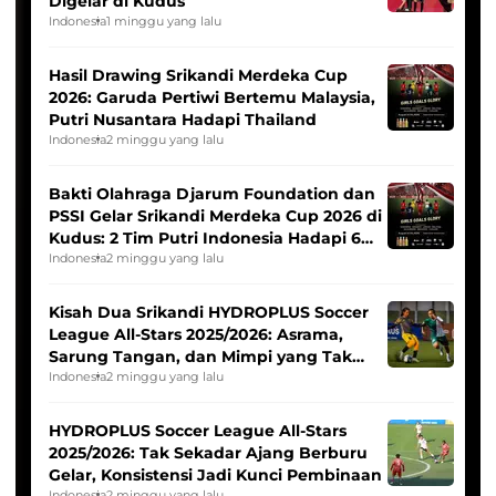
Digelar di Kudus
Indonesia
1 minggu yang lalu
Hasil Drawing Srikandi Merdeka Cup
2026: Garuda Pertiwi Bertemu Malaysia,
Putri Nusantara Hadapi Thailand
Indonesia
2 minggu yang lalu
Bakti Olahraga Djarum Foundation dan
PSSI Gelar Srikandi Merdeka Cup 2026 di
Kudus: 2 Tim Putri Indonesia Hadapi 6
Tim Asia
Indonesia
2 minggu yang lalu
Kisah Dua Srikandi HYDROPLUS Soccer
League All-Stars 2025/2026: Asrama,
Sarung Tangan, dan Mimpi yang Tak
Pernah Padam
Indonesia
2 minggu yang lalu
HYDROPLUS Soccer League All-Stars
2025/2026: Tak Sekadar Ajang Berburu
Gelar, Konsistensi Jadi Kunci Pembinaan
Indonesia
2 minggu yang lalu