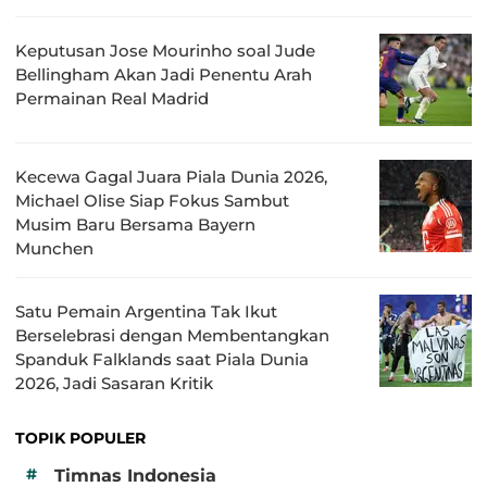
Keputusan Jose Mourinho soal Jude
Bellingham Akan Jadi Penentu Arah
Permainan Real Madrid
Kecewa Gagal Juara Piala Dunia 2026,
Michael Olise Siap Fokus Sambut
Musim Baru Bersama Bayern
Munchen
Satu Pemain Argentina Tak Ikut
Berselebrasi dengan Membentangkan
Spanduk Falklands saat Piala Dunia
2026, Jadi Sasaran Kritik
TOPIK POPULER
#
Timnas Indonesia