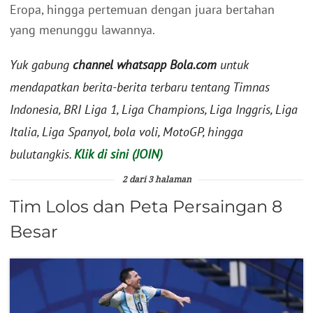
Eropa, hingga pertemuan dengan juara bertahan
yang menunggu lawannya.
Yuk gabung
channel whatsapp Bola.com
untuk
mendapatkan berita-berita terbaru tentang Timnas
Indonesia, BRI Liga 1, Liga Champions, Liga Inggris, Liga
Italia, Liga Spanyol, bola voli, MotoGP, hingga
bulutangkis.
Klik di sini (JOIN)
2 dari 3 halaman
Tim Lolos dan Peta Persaingan 8
Besar