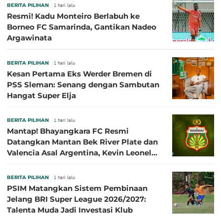
BERITA PILIHAN
1 hari lalu
Resmi! Kadu Monteiro Berlabuh ke
Borneo FC Samarinda, Gantikan Nadeo
Argawinata
BERITA PILIHAN
1 hari lalu
Kesan Pertama Eks Werder Bremen di
PSS Sleman: Senang dengan Sambutan
Hangat Super Elja
BERITA PILIHAN
1 hari lalu
Mantap! Bhayangkara FC Resmi
Datangkan Mantan Bek River Plate dan
Valencia Asal Argentina, Kevin Leonel
Sibille
BERITA PILIHAN
1 hari lalu
PSIM Matangkan Sistem Pembinaan
Jelang BRI Super League 2026/2027:
Talenta Muda Jadi Investasi Klub