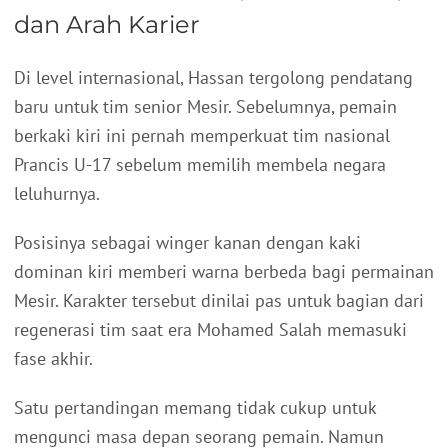
dan Arah Karier
Di level internasional, Hassan tergolong pendatang
baru untuk tim senior Mesir. Sebelumnya, pemain
berkaki kiri ini pernah memperkuat tim nasional
Prancis U-17 sebelum memilih membela negara
leluhurnya.
Posisinya sebagai winger kanan dengan kaki
dominan kiri memberi warna berbeda bagi permainan
Mesir. Karakter tersebut dinilai pas untuk bagian dari
regenerasi tim saat era Mohamed Salah memasuki
fase akhir.
Satu pertandingan memang tidak cukup untuk
mengunci masa depan seorang pemain. Namun