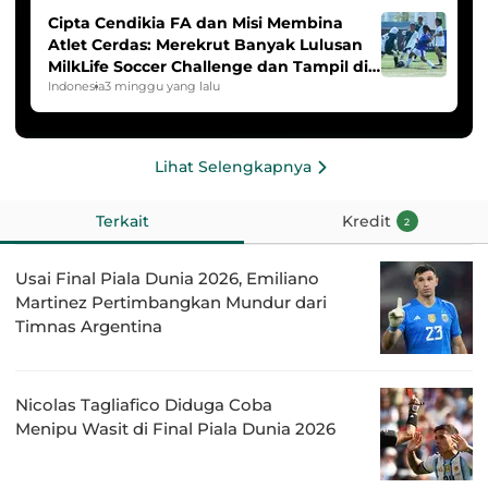
Cipta Cendikia FA dan Misi Membina
Atlet Cerdas: Merekrut Banyak Lulusan
MilkLife Soccer Challenge dan Tampil di
HYDROPLUS Soccer League
Indonesia
3 minggu yang lalu
Lihat Selengkapnya
Terkait
Kredit
2
Usai Final Piala Dunia 2026, Emiliano
Martinez Pertimbangkan Mundur dari
Timnas Argentina
Nicolas Tagliafico Diduga Coba
Menipu Wasit di Final Piala Dunia 2026