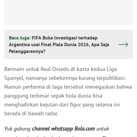
Baca Juga:
FIFA Buka Investigasi terhadap
Argentina usai Final Piala Dunia 2026, Apa Saja
Pelanggarannya?
Bermain untuk Real Oviedo di kasta kedua Liga
Spanyol, namanya sebelumnya kurang terpublikasi.
Namun performa di laga tersebut menegaskan bahwa
panggung terbesar sepak bola dunia bisa
menghadirkan kejutan dari figur yang selama ini
berada di bawah radar.
Yuk gabung
channel whatsapp Bola.com
untuk