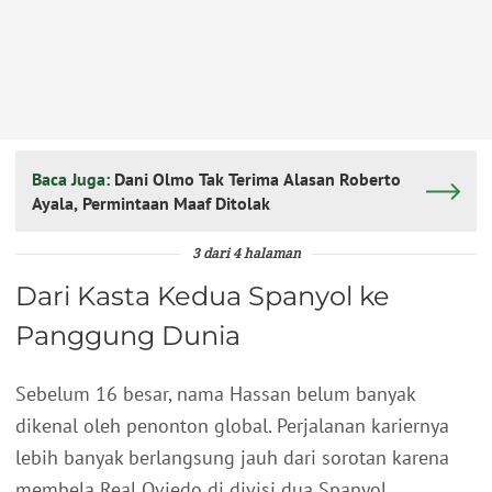
Baca Juga:
Dani Olmo Tak Terima Alasan Roberto
Ayala, Permintaan Maaf Ditolak
3 dari 4 halaman
Dari Kasta Kedua Spanyol ke
Panggung Dunia
Sebelum 16 besar, nama Hassan belum banyak
dikenal oleh penonton global. Perjalanan kariernya
lebih banyak berlangsung jauh dari sorotan karena
membela Real Oviedo di divisi dua Spanyol.