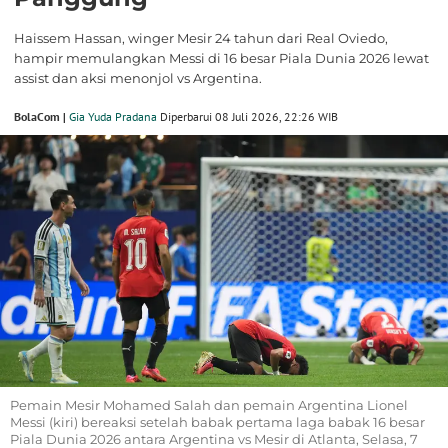
Haissem Hassan, winger Mesir 24 tahun dari Real Oviedo,
hampir memulangkan Messi di 16 besar Piala Dunia 2026 lewat
assist dan aksi menonjol vs Argentina.
BolaCom |
Gia Yuda Pradana
Diperbarui 08 Juli 2026, 22:26 WIB
Pemain Mesir Mohamed Salah dan pemain Argentina Lionel
Messi (kiri) bereaksi setelah babak pertama laga babak 16 besar
Piala Dunia 2026 antara Argentina vs Mesir di Atlanta, Selasa, 7