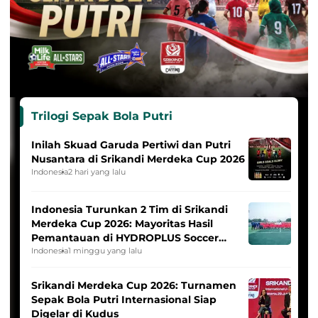
Trilogi Sepak Bola Putri
Inilah Skuad Garuda Pertiwi dan Putri
Nusantara di Srikandi Merdeka Cup 2026
Indonesia
2 hari yang lalu
Indonesia Turunkan 2 Tim di Srikandi
Merdeka Cup 2026: Mayoritas Hasil
Pemantauan di HYDROPLUS Soccer
League
Indonesia
1 minggu yang lalu
Srikandi Merdeka Cup 2026: Turnamen
Sepak Bola Putri Internasional Siap
Digelar di Kudus