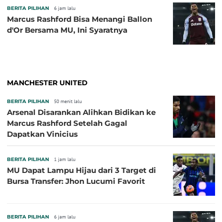
BERITA PILIHAN
6 jam lalu
Marcus Rashford Bisa Menangi Ballon
d'Or Bersama MU, Ini Syaratnya
MANCHESTER UNITED
BERITA PILIHAN
50 menit lalu
Arsenal Disarankan Alihkan Bidikan ke
Marcus Rashford Setelah Gagal
Dapatkan Vinicius
BERITA PILIHAN
1 jam lalu
MU Dapat Lampu Hijau dari 3 Target di
Bursa Transfer: Jhon Lucumi Favorit
BERITA PILIHAN
6 jam lalu