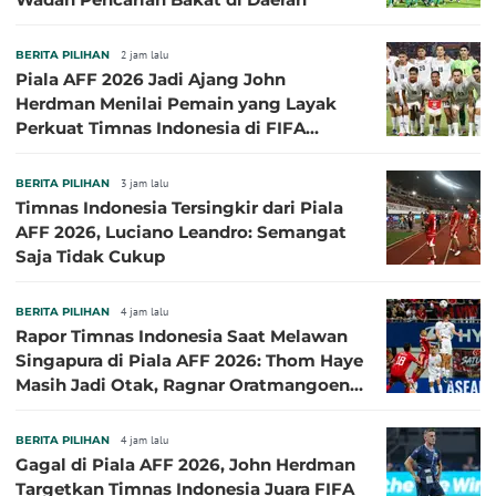
BERITA PILIHAN
2 jam lalu
Piala AFF 2026 Jadi Ajang John
Herdman Menilai Pemain yang Layak
Perkuat Timnas Indonesia di FIFA
ASEAN Cup 2026
BERITA PILIHAN
3 jam lalu
Timnas Indonesia Tersingkir dari Piala
AFF 2026, Luciano Leandro: Semangat
Saja Tidak Cukup
BERITA PILIHAN
4 jam lalu
Rapor Timnas Indonesia Saat Melawan
Singapura di Piala AFF 2026: Thom Haye
Masih Jadi Otak, Ragnar Oratmangoen
Lumayan
BERITA PILIHAN
4 jam lalu
Gagal di Piala AFF 2026, John Herdman
Targetkan Timnas Indonesia Juara FIFA