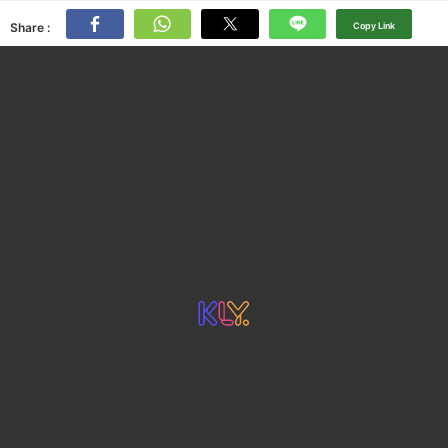
Share :
Copy Link