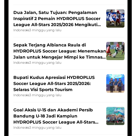
Dua Jalan, Satu Tujuan: Pengalaman
Inspiratif 2 Pemain HYDROPLUS Soccer
League All-Stars 2025/2026 Mengikuti
Seleksi Timnas Indonesia Putri
Indonesia
3 minggu yang lalu
Sepak Terjang Albianca Raula di
HYDROPLUS Soccer League: Menemukan
Jalan untuk Mengejar Mimpi ke Timnas
Indonesia Putri
Indonesia
3 minggu yang lalu
Bupati Kudus Apresiasi HYDROPLUS
Soccer League All-Stars 2025/2026:
Selaras Visi Sports Tourism
Indonesia
3 minggu yang lalu
Goal Aksis U-15 dan Akademi Persib
Bandung U-18 Jadi Kampiun
HYDROPLUS Soccer League All-Stars
2025/2026
Indonesia
3 minggu yang lalu