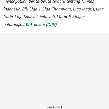
mendapatkan berita-berita terbaru tentang Timnas
Indonesia, BRI Liga 1, Liga Champions, Liga Inggris, Liga
Italia, Liga Spanyol, bola voli, MotoGP, hingga
bulutangkis.
Klik di sini (JOIN)
Advertisement