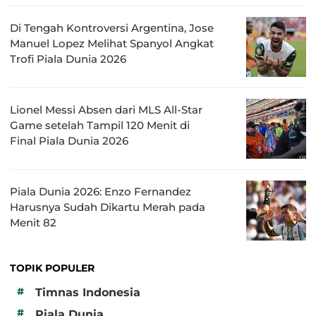
Di Tengah Kontroversi Argentina, Jose
Manuel Lopez Melihat Spanyol Angkat
Trofi Piala Dunia 2026
Lionel Messi Absen dari MLS All-Star
Game setelah Tampil 120 Menit di
Final Piala Dunia 2026
Piala Dunia 2026: Enzo Fernandez
Harusnya Sudah Dikartu Merah pada
Menit 82
TOPIK POPULER
#
Timnas Indonesia
#
Piala Dunia