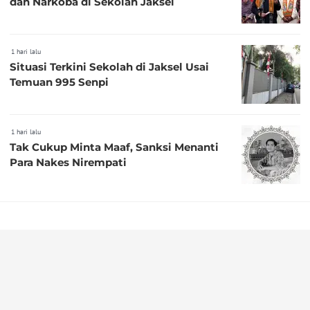
dan Narkoba di Sekolah Jaksel
1 hari lalu
Situasi Terkini Sekolah di Jaksel Usai
Temuan 995 Senpi
1 hari lalu
Tak Cukup Minta Maaf, Sanksi Menanti
Para Nakes Nirempati