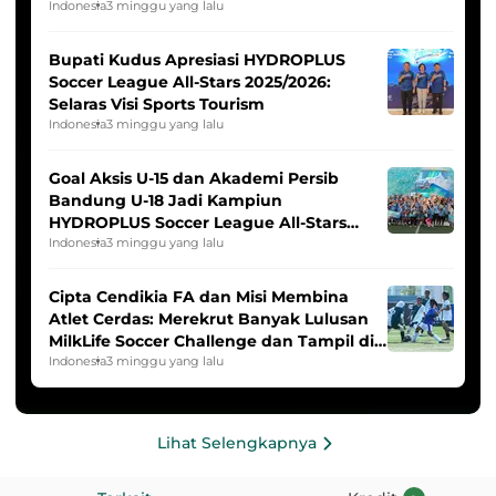
Indonesia Putri
Indonesia
3 minggu yang lalu
Bupati Kudus Apresiasi HYDROPLUS
Soccer League All-Stars 2025/2026:
Selaras Visi Sports Tourism
Indonesia
3 minggu yang lalu
Goal Aksis U-15 dan Akademi Persib
Bandung U-18 Jadi Kampiun
HYDROPLUS Soccer League All-Stars
2025/2026
Indonesia
3 minggu yang lalu
Cipta Cendikia FA dan Misi Membina
Atlet Cerdas: Merekrut Banyak Lulusan
MilkLife Soccer Challenge dan Tampil di
HYDROPLUS Soccer League
Indonesia
3 minggu yang lalu
Lihat Selengkapnya