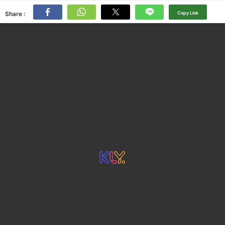
Share :
Copy Link