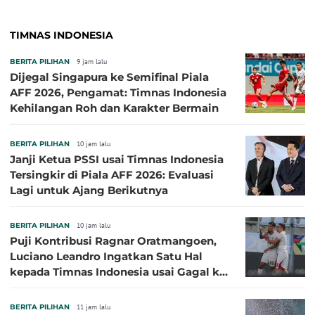
TIMNAS INDONESIA
BERITA PILIHAN
9 jam lalu
Dijegal Singapura ke Semifinal Piala
AFF 2026, Pengamat: Timnas Indonesia
Kehilangan Roh dan Karakter Bermain
BERITA PILIHAN
10 jam lalu
Janji Ketua PSSI usai Timnas Indonesia
Tersingkir di Piala AFF 2026: Evaluasi
Lagi untuk Ajang Berikutnya
BERITA PILIHAN
10 jam lalu
Puji Kontribusi Ragnar Oratmangoen,
Luciano Leandro Ingatkan Satu Hal
kepada Timnas Indonesia usai Gagal ke
Semifinal Piala AFF 2026
BERITA PILIHAN
11 jam lalu