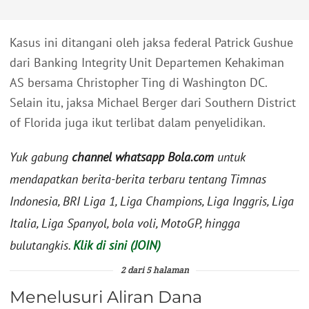
Kasus ini ditangani oleh jaksa federal Patrick Gushue
dari Banking Integrity Unit Departemen Kehakiman
AS bersama Christopher Ting di Washington DC.
Selain itu, jaksa Michael Berger dari Southern District
of Florida juga ikut terlibat dalam penyelidikan.
Yuk gabung
channel whatsapp Bola.com
untuk
mendapatkan berita-berita terbaru tentang Timnas
Indonesia, BRI Liga 1, Liga Champions, Liga Inggris, Liga
Italia, Liga Spanyol, bola voli, MotoGP, hingga
bulutangkis.
Klik di sini (JOIN)
2 dari 5 halaman
Menelusuri Aliran Dana