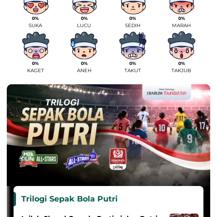
0%
0%
0%
0%
SUKA
LUCU
SEDIH
MARAH
0%
0%
0%
0%
KAGET
ANEH
TAKUT
TAKJUB
Trilogi Sepak Bola Putri