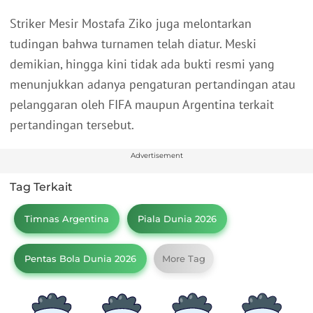
Striker Mesir Mostafa Ziko juga melontarkan
tudingan bahwa turnamen telah diatur. Meski
demikian, hingga kini tidak ada bukti resmi yang
menunjukkan adanya pengaturan pertandingan atau
pelanggaran oleh FIFA maupun Argentina terkait
pertandingan tersebut.
Advertisement
Tag Terkait
Timnas Argentina
Piala Dunia 2026
Pentas Bola Dunia 2026
More Tag