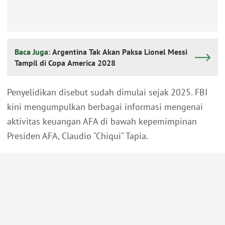
Baca Juga:
Argentina Tak Akan Paksa Lionel Messi
Tampil di Copa America 2028
Penyelidikan disebut sudah dimulai sejak 2025. FBI
kini mengumpulkan berbagai informasi mengenai
aktivitas keuangan AFA di bawah kepemimpinan
Presiden AFA, Claudio "Chiqui" Tapia.