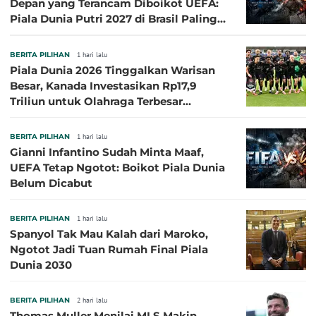
Depan yang Terancam Diboikot UEFA:
Piala Dunia Putri 2027 di Brasil Paling
Besar
BERITA PILIHAN
1 hari lalu
Piala Dunia 2026 Tinggalkan Warisan
Besar, Kanada Investasikan Rp17,9
Triliun untuk Olahraga Terbesar
Sepanjang Sejarah
BERITA PILIHAN
1 hari lalu
Gianni Infantino Sudah Minta Maaf,
UEFA Tetap Ngotot: Boikot Piala Dunia
Belum Dicabut
BERITA PILIHAN
1 hari lalu
Spanyol Tak Mau Kalah dari Maroko,
Ngotot Jadi Tuan Rumah Final Piala
Dunia 2030
BERITA PILIHAN
2 hari lalu
Thomas Muller Menilai MLS Makin