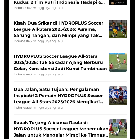
Kudus: 2 Tim Putri Indonesia Hadapi 6
Tim Asia
Indonesia
2 minggu yang lalu
Kisah Dua Srikandi HYDROPLUS Soccer
League All-Stars 2025/2026: Asrama,
Sarung Tangan, dan Mimpi yang Tak
Pernah Padam
Indonesia
3 minggu yang lalu
HYDROPLUS Soccer League All-Stars
2025/2026: Tak Sekadar Ajang Berburu
Gelar, Konsistensi Jadi Kunci Pembinaan
Indonesia
3 minggu yang lalu
Dua Jalan, Satu Tujuan: Pengalaman
Inspiratif 2 Pemain HYDROPLUS Soccer
League All-Stars 2025/2026 Mengikuti
Seleksi Timnas Indonesia Putri
Indonesia
3 minggu yang lalu
Sepak Terjang Albianca Raula di
HYDROPLUS Soccer League: Menemukan
Jalan untuk Mengejar Mimpi ke Timnas