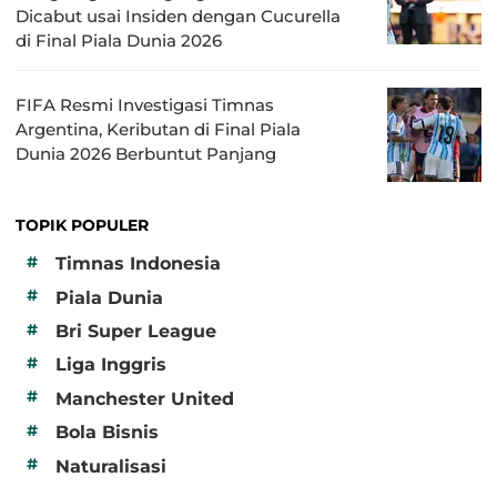
Dicabut usai Insiden dengan Cucurella
di Final Piala Dunia 2026
FIFA Resmi Investigasi Timnas
Argentina, Keributan di Final Piala
Dunia 2026 Berbuntut Panjang
TOPIK POPULER
#
Timnas Indonesia
#
Piala Dunia
#
Bri Super League
#
Liga Inggris
#
Manchester United
#
Bola Bisnis
#
Naturalisasi