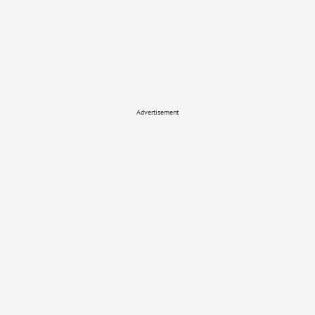
Advertisement