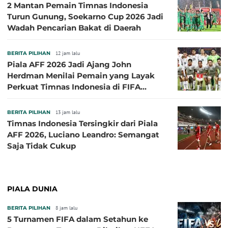
2 Mantan Pemain Timnas Indonesia
Turun Gunung, Soekarno Cup 2026 Jadi
Wadah Pencarian Bakat di Daerah
BERITA PILIHAN
12 jam lalu
Piala AFF 2026 Jadi Ajang John
Herdman Menilai Pemain yang Layak
Perkuat Timnas Indonesia di FIFA
ASEAN Cup 2026
BERITA PILIHAN
13 jam lalu
Timnas Indonesia Tersingkir dari Piala
AFF 2026, Luciano Leandro: Semangat
Saja Tidak Cukup
PIALA DUNIA
BERITA PILIHAN
8 jam lalu
5 Turnamen FIFA dalam Setahun ke