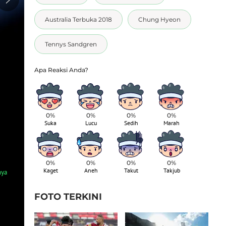
Australia Terbuka 2018
Chung Hyeon
Tennys Sandgren
0%
0%
0%
0%
Suka
Lucu
Sedih
Marah
0%
0%
0%
0%
Kaget
Aneh
Takut
Takjub
1
/
7
nya
Aksi Chung Hyeon mengembalikan bola ke arah lawannya Tennys
Australia, (24/1/2018). Chung menang 6-4, 7-6, 6-3. (AP/Dita A
FOTO TERKINI