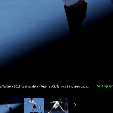
Selengkap
 Terbuka 2018 usai kalahkan Petenis AS, Tennys Sandgren pada
18). Chung menang 6-4, 7-6, 6-3. (AP/Dita Alangkara)