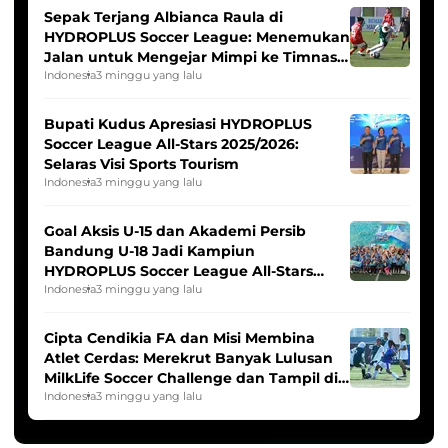
Sepak Terjang Albianca Raula di
HYDROPLUS Soccer League: Menemukan
Jalan untuk Mengejar Mimpi ke Timnas
Indonesia Putri
Indonesia
3 minggu yang lalu
Bupati Kudus Apresiasi HYDROPLUS
Soccer League All-Stars 2025/2026:
Selaras Visi Sports Tourism
Indonesia
3 minggu yang lalu
Goal Aksis U-15 dan Akademi Persib
Bandung U-18 Jadi Kampiun
HYDROPLUS Soccer League All-Stars
2025/2026
Indonesia
3 minggu yang lalu
Cipta Cendikia FA dan Misi Membina
Atlet Cerdas: Merekrut Banyak Lulusan
MilkLife Soccer Challenge dan Tampil di
HYDROPLUS Soccer League
Indonesia
3 minggu yang lalu