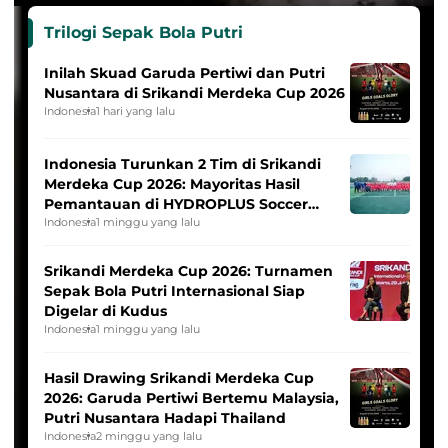
Trilogi Sepak Bola Putri
Inilah Skuad Garuda Pertiwi dan Putri
Nusantara di Srikandi Merdeka Cup 2026
Indonesia
1 hari yang lalu
Indonesia Turunkan 2 Tim di Srikandi
Merdeka Cup 2026: Mayoritas Hasil
Pemantauan di HYDROPLUS Soccer
League
Indonesia
1 minggu yang lalu
Srikandi Merdeka Cup 2026: Turnamen
Sepak Bola Putri Internasional Siap
Digelar di Kudus
Indonesia
1 minggu yang lalu
Hasil Drawing Srikandi Merdeka Cup
2026: Garuda Pertiwi Bertemu Malaysia,
Putri Nusantara Hadapi Thailand
Indonesia
2 minggu yang lalu