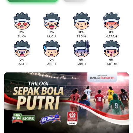
0%
0%
0%
0%
SUKA
LUCU
SEDIH
MARAH
0%
0%
0%
0%
KAGET
ANEH
TAKUT
TAKJUB