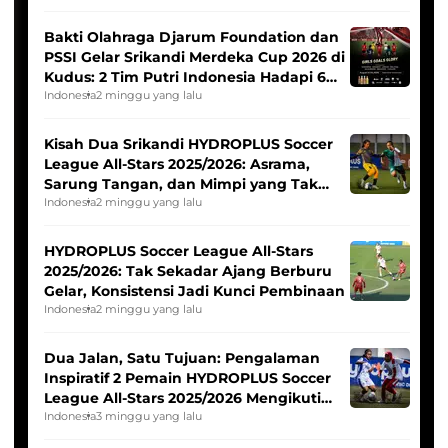
Bakti Olahraga Djarum Foundation dan
PSSI Gelar Srikandi Merdeka Cup 2026 di
Kudus: 2 Tim Putri Indonesia Hadapi 6
Tim Asia
Indonesia
2 minggu yang lalu
Kisah Dua Srikandi HYDROPLUS Soccer
League All-Stars 2025/2026: Asrama,
Sarung Tangan, dan Mimpi yang Tak
Pernah Padam
Indonesia
2 minggu yang lalu
HYDROPLUS Soccer League All-Stars
2025/2026: Tak Sekadar Ajang Berburu
Gelar, Konsistensi Jadi Kunci Pembinaan
Indonesia
2 minggu yang lalu
Dua Jalan, Satu Tujuan: Pengalaman
Inspiratif 2 Pemain HYDROPLUS Soccer
League All-Stars 2025/2026 Mengikuti
Seleksi Timnas Indonesia Putri
Indonesia
3 minggu yang lalu