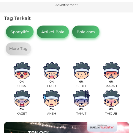
Advertisement
Tag Terkait
Sportylife
Artikel Bola
Bola.com
More Tag
0%
0%
0%
0%
SUKA
LUCU
SEDIH
MARAH
0%
0%
0%
0%
KAGET
ANEH
TAKUT
TAKJUB