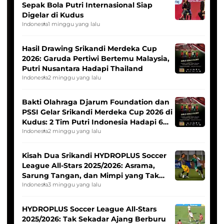
Sepak Bola Putri Internasional Siap
Digelar di Kudus
Indonesia
1 minggu yang lalu
Hasil Drawing Srikandi Merdeka Cup
2026: Garuda Pertiwi Bertemu Malaysia,
Putri Nusantara Hadapi Thailand
Indonesia
2 minggu yang lalu
Bakti Olahraga Djarum Foundation dan
PSSI Gelar Srikandi Merdeka Cup 2026 di
Kudus: 2 Tim Putri Indonesia Hadapi 6
Tim Asia
Indonesia
2 minggu yang lalu
Kisah Dua Srikandi HYDROPLUS Soccer
League All-Stars 2025/2026: Asrama,
Sarung Tangan, dan Mimpi yang Tak
Pernah Padam
Indonesia
3 minggu yang lalu
HYDROPLUS Soccer League All-Stars
2025/2026: Tak Sekadar Ajang Berburu