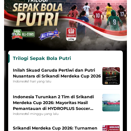
Trilogi Sepak Bola Putri
Inilah Skuad Garuda Pertiwi dan Putri
Nusantara di Srikandi Merdeka Cup 2026
Indonesia
1 hari yang lalu
Indonesia Turunkan 2 Tim di Srikandi
Merdeka Cup 2026: Mayoritas Hasil
Pemantauan di HYDROPLUS Soccer
League
Indonesia
1 minggu yang lalu
Srikandi Merdeka Cup 2026: Turnamen