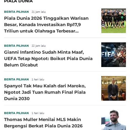
PIALA DUNIA
BERITA PILIHAN
21 jam lalu
Piala Dunia 2026 Tinggalkan Warisan
Besar, Kanada Investasikan Rp17,9
Triliun untuk Olahraga Terbesar
Sepanjang Sejarah
BERITA PILIHAN
22 jam lalu
Gianni Infantino Sudah Minta Maaf,
UEFA Tetap Ngotot: Boikot Piala Dunia
Belum Dicabut
BERITA PILIHAN
1 hari lalu
Spanyol Tak Mau Kalah dari Maroko,
Ngotot Jadi Tuan Rumah Final Piala
Dunia 2030
BERITA PILIHAN
1 hari lalu
Thomas Muller Menilai MLS Makin
Bergengsi Berkat Piala Dunia 2026