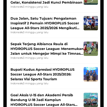
Gelar, Konsistensi Jadi Kunci Pembinaan
Indonesia
3 minggu yang lalu
Dua Jalan, Satu Tujuan: Pengalaman
Inspiratif 2 Pemain HYDROPLUS Soccer
League All-Stars 2025/2026 Mengikuti
Seleksi Timnas Indonesia Putri
Indonesia
3 minggu yang lalu
Sepak Terjang Albianca Raula di
HYDROPLUS Soccer League: Menemukan
Jalan untuk Mengejar Mimpi ke Timnas
Indonesia Putri
Indonesia
3 minggu yang lalu
Bupati Kudus Apresiasi HYDROPLUS
Soccer League All-Stars 2025/2026:
Selaras Visi Sports Tourism
Indonesia
3 minggu yang lalu
Goal Aksis U-15 dan Akademi Persib
Bandung U-18 Jadi Kampiun
HYDROPLUS Soccer League All-Stars