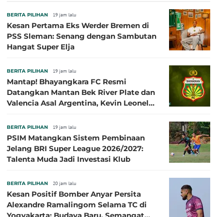
BERITA PILIHAN
19 jam lalu
Kesan Pertama Eks Werder Bremen di
PSS Sleman: Senang dengan Sambutan
Hangat Super Elja
BERITA PILIHAN
19 jam lalu
Mantap! Bhayangkara FC Resmi
Datangkan Mantan Bek River Plate dan
Valencia Asal Argentina, Kevin Leonel
Sibille
BERITA PILIHAN
19 jam lalu
PSIM Matangkan Sistem Pembinaan
Jelang BRI Super League 2026/2027:
Talenta Muda Jadi Investasi Klub
BERITA PILIHAN
20 jam lalu
Kesan Positif Bomber Anyar Persita
Alexandre Ramalingom Selama TC di
Yogyakarta: Budaya Baru, Semangat