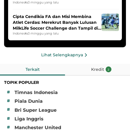
2025/2026
Indonesia
3 minggu yang lalu
Cipta Cendikia FA dan Misi Membina
Atlet Cerdas: Merekrut Banyak Lulusan
MilkLife Soccer Challenge dan Tampil di
HYDROPLUS Soccer League
Indonesia
3 minggu yang lalu
Lihat Selengkapnya
Terkait
Kredit
2
TOPIK POPULER
#
Timnas Indonesia
#
Piala Dunia
#
Bri Super League
#
Liga Inggris
#
Manchester United