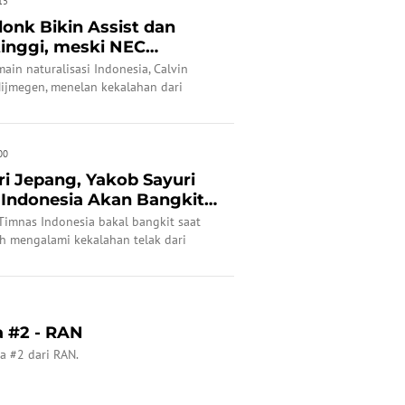
15
donk Bikin Assist dan
tinggi, meski NEC
...
n naturalisasi Indonesia, Calvin
Nijmegen, menelan kekalahan dari
00
ri Jepang, Yakob Sayuri
Indonesia Akan Bangkit
imnas Indonesia bakal bangkit saat
h mengalami kekalahan telak dari
a #2 - RAN
ia #2 dari RAN.