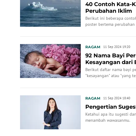
40 Contoh Kata-K
Perubahan Iklim
Berikut ini beberapa conto
poster bertema perubahan 
RAGAM
11 Sep 2024 19:20
92 Nama Bayi P
Kesayangan dari 
Berikut daftar nama bayi
"kesayangan" atau "yang te
budaya di dunia.
RAGAM
11 Sep 2024 18:40
Pengertian Suges
Ketahui apa itu sugesti da
menambah wawasanmu.