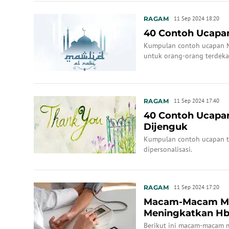
RAGAM
11 Sep 2024 18:20
40 Contoh Ucapan
Kumpulan contoh ucapan M
untuk orang-orang terdeka
RAGAM
11 Sep 2024 17:40
40 Contoh Ucapan
Dijenguk
Kumpulan contoh ucapan te
dipersonalisasi.
RAGAM
11 Sep 2024 17:20
Macam-Macam Ma
Meningkatkan H
Berikut ini macam-macam