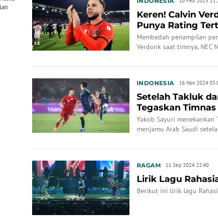
INDONESIA
10 Feb 2025 11:
lan
Keren! Calvin Ver
Punya Rating Ter
Nijmegen Keok dar
Membedah penampilan pemai
Verdonk saat timnya, NEC 
Groningen.
INDONESIA
16 Nov 2024 05:
Setelah Takluk da
Tegaskan Timnas 
Melawan Ar...
Yakob Sayuri menekankan T
menjamu Arab Saudi setela
Jepang.
RAGAM
11 Sep 2024 22:40
Lirik Lagu Rahasi
Berikut ini lirik lagu Rahas