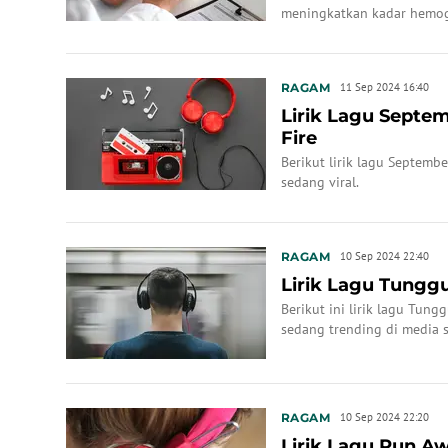
meningkatkan kadar hemog
RAGAM
11 Sep 2024 16:40
Lirik Lagu Septem
Fire
Berikut lirik lagu Septembe
sedang viral.
RAGAM
10 Sep 2024 22:40
Lirik Lagu Tungg
Berikut ini lirik lagu Tung
sedang trending di media s
RAGAM
10 Sep 2024 22:20
Lirik Lagu Run A