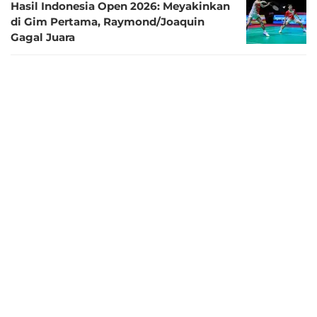
Hasil Indonesia Open 2026: Meyakinkan
di Gim Pertama, Raymond/Joaquin
Gagal Juara
2 bulan lalu
Kalah di Final Indonesia Open 2026,
Jonatan Christie Akui Ada Tekanan Besar
saat Bertanding
2 bulan lalu
Hasil Indonesia Open 2026: Asa Jonatan
Christie Pupus, Tunggal Putra Muda
Kanada Langsung Juara di Penampilan
Perdananya di Istora
2 bulan lalu
Jadwal Final Indonesia Open 2026,
Minggu 7 Juni: Ayo Dukung Jonatan
Christie dan Raymond/Joaquin!