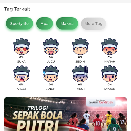
Tag Terkait
Sportylife
Apa
Makna
More Tag
0%
0%
0%
0%
SUKA
LUCU
SEDIH
MARAH
0%
0%
0%
0%
KAGET
ANEH
TAKUT
TAKJUB