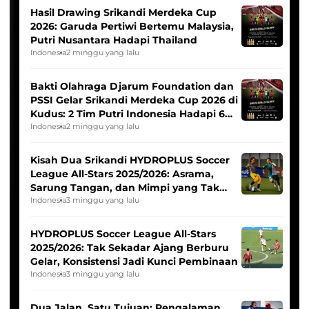
Hasil Drawing Srikandi Merdeka Cup
2026: Garuda Pertiwi Bertemu Malaysia,
Putri Nusantara Hadapi Thailand
Indonesia
2 minggu yang lalu
Bakti Olahraga Djarum Foundation dan
PSSI Gelar Srikandi Merdeka Cup 2026 di
Kudus: 2 Tim Putri Indonesia Hadapi 6
Tim Asia
Indonesia
2 minggu yang lalu
Kisah Dua Srikandi HYDROPLUS Soccer
League All-Stars 2025/2026: Asrama,
Sarung Tangan, dan Mimpi yang Tak
Pernah Padam
Indonesia
3 minggu yang lalu
HYDROPLUS Soccer League All-Stars
2025/2026: Tak Sekadar Ajang Berburu
Gelar, Konsistensi Jadi Kunci Pembinaan
Indonesia
3 minggu yang lalu
Dua Jalan, Satu Tujuan: Pengalaman