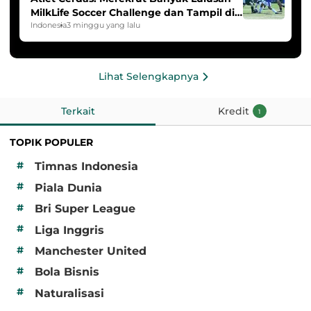
MilkLife Soccer Challenge dan Tampil di
HYDROPLUS Soccer League
Indonesia
3 minggu yang lalu
Lihat Selengkapnya
Terkait
Kredit
1
TOPIK POPULER
#
Timnas Indonesia
#
Piala Dunia
#
Bri Super League
#
Liga Inggris
#
Manchester United
#
Bola Bisnis
#
Naturalisasi