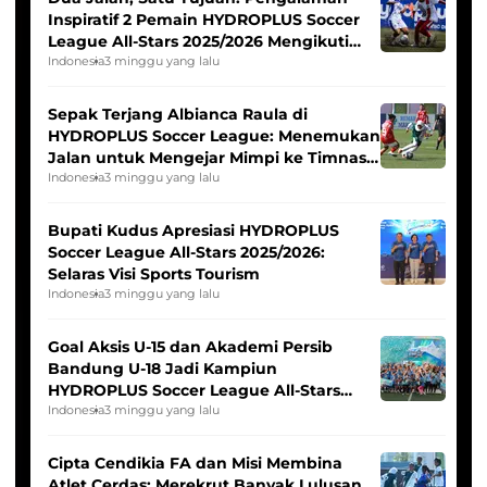
Inspiratif 2 Pemain HYDROPLUS Soccer
League All-Stars 2025/2026 Mengikuti
Seleksi Timnas Indonesia Putri
Indonesia
3 minggu yang lalu
Sepak Terjang Albianca Raula di
HYDROPLUS Soccer League: Menemukan
Jalan untuk Mengejar Mimpi ke Timnas
Indonesia Putri
Indonesia
3 minggu yang lalu
Bupati Kudus Apresiasi HYDROPLUS
Soccer League All-Stars 2025/2026:
Selaras Visi Sports Tourism
Indonesia
3 minggu yang lalu
Goal Aksis U-15 dan Akademi Persib
Bandung U-18 Jadi Kampiun
HYDROPLUS Soccer League All-Stars
2025/2026
Indonesia
3 minggu yang lalu
Cipta Cendikia FA dan Misi Membina
Atlet Cerdas: Merekrut Banyak Lulusan