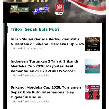
Trilogi Sepak Bola Putri
Inilah Skuad Garuda Pertiwi dan Putri
Nusantara di Srikandi Merdeka Cup 2026
Indonesia
2 hari yang lalu
Indonesia Turunkan 2 Tim di Srikandi
Merdeka Cup 2026: Mayoritas Hasil
Pemantauan di HYDROPLUS Soccer
League
Indonesia
1 minggu yang lalu
Srikandi Merdeka Cup 2026: Turnamen
Sepak Bola Putri Internasional Siap
Digelar di Kudus
Indonesia
1 minggu yang lalu