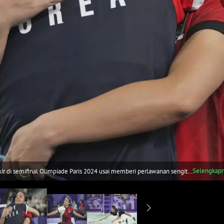
Selengkap
gkir di semifinal Olimpiade Paris 2024 usai memberi perlawanan sengit
a gim 21-11, 13-21 dan 16-21 di Porte de La Chapelle Arena, Paris,
 apresiasinya atas perlawanan gigih yang ditampilkan sepanjang laga.