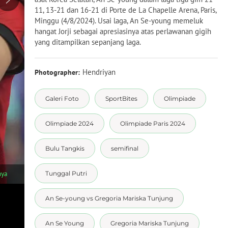
11, 13-21 dan 16-21 di Porte de La Chapelle Arena, Paris,
Minggu (4/8/2024). Usai laga, An Se-young memeluk
hangat Jorji sebagai apresiasinya atas perlawanan gigih
yang ditampilkan sepanjang laga.
Hendriyan
Photographer:
Galeri Foto
SportBites
Olimpiade
Olimpiade 2024
Olimpiade Paris 2024
Bulu Tangkis
semifinal
1
/
9
nya
Tunggal Putri
Pebulu tangkis tunggal putri Indonesia, Gregoria Mariska Tunj
Selatan, An Se-young pada laga semifinal nomor tunggal putri c
Minggu (4/8/2024). Gregoria Mariska Tunjung kalah rubber-gam
An Se-young vs Gregoria Mariska Tunjung
An Se Young
Gregoria Mariska Tunjung