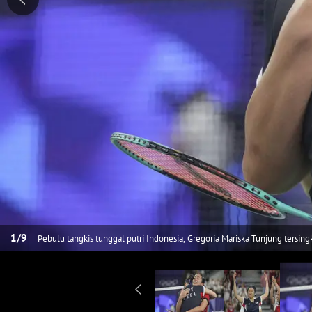
1
/
9
Pebulu tangkis tunggal putri Indonesia, Gregoria Mariska Tunjung tersin
kepada unggulan pertama asal Korea Selatan, An Se-young dalam laga tig
Minggu (4/8/2024). Usai laga, An Se-young memeluk hangat Jorji sebagai
(AP Photo/Kin Cheung)