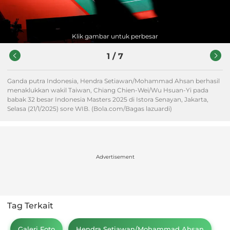
Klik gambar untuk perbesar
1
/
7
Ganda putra Indonesia, Hendra Setiawan/Mohammad Ahsan berhasil
menaklukkan wakil Taiwan, Chiang Chien-Wei/Wu Hsuan-Yi pada
babak 32 besar Indonesia Masters 2025 di Istora Senayan, Jakarta,
Selasa (21/1/2025) sore WIB. (Bola.com/Bagas lazuardi)
Advertisement
Tag Terkait
Galeri Foto
Hendra Setiawan/Mohammad Ahsan