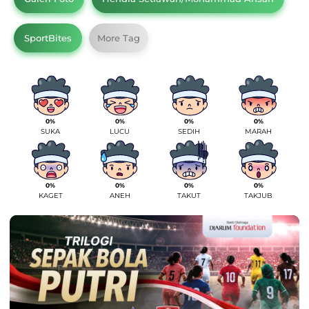
SportBites
More Tag
0%
0%
0%
0%
SUKA
LUCU
SEDIH
MARAH
0%
0%
0%
0%
KAGET
ANEH
TAKUT
TAKJUB