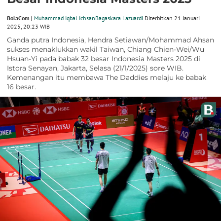
BolaCom |
Muhammad Iqbal Ichsan
Bagaskara Lazuardi
Diterbitkan 21 Januari
2025, 20:23 WIB
Ganda putra Indonesia, Hendra Setiawan/Mohammad Ahsan
sukses menaklukkan wakil Taiwan, Chiang Chien-Wei/Wu
Hsuan-Yi pada babak 32 besar Indonesia Masters 2025 di
Istora Senayan, Jakarta, Selasa (21/1/2025) sore WIB.
Kemenangan itu membawa The Daddies melaju ke babak
16 besar.