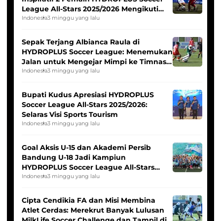
League All-Stars 2025/2026 Mengikuti
Seleksi Timnas Indonesia Putri
Indonesia
3 minggu yang lalu
Sepak Terjang Albianca Raula di
HYDROPLUS Soccer League: Menemukan
Jalan untuk Mengejar Mimpi ke Timnas
Indonesia Putri
Indonesia
3 minggu yang lalu
Bupati Kudus Apresiasi HYDROPLUS
Soccer League All-Stars 2025/2026:
Selaras Visi Sports Tourism
Indonesia
3 minggu yang lalu
Goal Aksis U-15 dan Akademi Persib
Bandung U-18 Jadi Kampiun
HYDROPLUS Soccer League All-Stars
2025/2026
Indonesia
3 minggu yang lalu
Cipta Cendikia FA dan Misi Membina
Atlet Cerdas: Merekrut Banyak Lulusan
MilkLife Soccer Challenge dan Tampil di