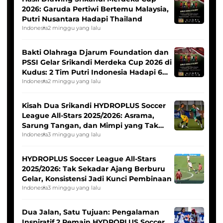
2026: Garuda Pertiwi Bertemu Malaysia,
Putri Nusantara Hadapi Thailand
Indonesia
2 minggu yang lalu
Bakti Olahraga Djarum Foundation dan
PSSI Gelar Srikandi Merdeka Cup 2026 di
Kudus: 2 Tim Putri Indonesia Hadapi 6
Tim Asia
Indonesia
2 minggu yang lalu
Kisah Dua Srikandi HYDROPLUS Soccer
League All-Stars 2025/2026: Asrama,
Sarung Tangan, dan Mimpi yang Tak
Pernah Padam
Indonesia
3 minggu yang lalu
HYDROPLUS Soccer League All-Stars
2025/2026: Tak Sekadar Ajang Berburu
Gelar, Konsistensi Jadi Kunci Pembinaan
Indonesia
3 minggu yang lalu
Dua Jalan, Satu Tujuan: Pengalaman
Inspiratif 2 Pemain HYDROPLUS Soccer