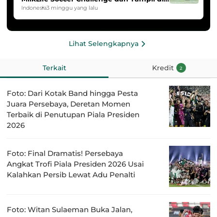
HYDROPLUS Soccer League
Indonesia
3 minggu yang lalu
Lihat Selengkapnya
Terkait
Kredit
2
Foto: Dari Kotak Band hingga Pesta
Juara Persebaya, Deretan Momen
Terbaik di Penutupan Piala Presiden
2026
Foto: Final Dramatis! Persebaya
Angkat Trofi Piala Presiden 2026 Usai
Kalahkan Persib Lewat Adu Penalti
Foto: Witan Sulaeman Buka Jalan,