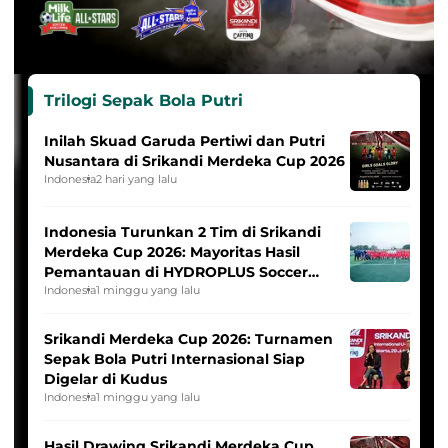
Trilogi Sepak Bola Putri
Inilah Skuad Garuda Pertiwi dan Putri
Nusantara di Srikandi Merdeka Cup 2026
Indonesia
2 hari yang lalu
Indonesia Turunkan 2 Tim di Srikandi
Merdeka Cup 2026: Mayoritas Hasil
Pemantauan di HYDROPLUS Soccer
League
Indonesia
1 minggu yang lalu
Srikandi Merdeka Cup 2026: Turnamen
Sepak Bola Putri Internasional Siap
Digelar di Kudus
Indonesia
1 minggu yang lalu
Hasil Drawing Srikandi Merdeka Cup