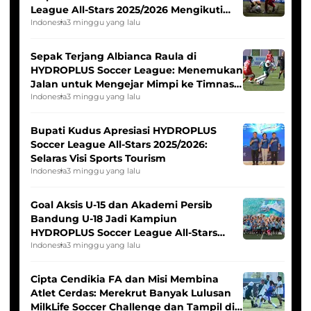
League All-Stars 2025/2026 Mengikuti
Seleksi Timnas Indonesia Putri
Indonesia
3 minggu yang lalu
Sepak Terjang Albianca Raula di
HYDROPLUS Soccer League: Menemukan
Jalan untuk Mengejar Mimpi ke Timnas
Indonesia Putri
Indonesia
3 minggu yang lalu
Bupati Kudus Apresiasi HYDROPLUS
Soccer League All-Stars 2025/2026:
Selaras Visi Sports Tourism
Indonesia
3 minggu yang lalu
Goal Aksis U-15 dan Akademi Persib
Bandung U-18 Jadi Kampiun
HYDROPLUS Soccer League All-Stars
2025/2026
Indonesia
3 minggu yang lalu
Cipta Cendikia FA dan Misi Membina
Atlet Cerdas: Merekrut Banyak Lulusan
MilkLife Soccer Challenge dan Tampil di