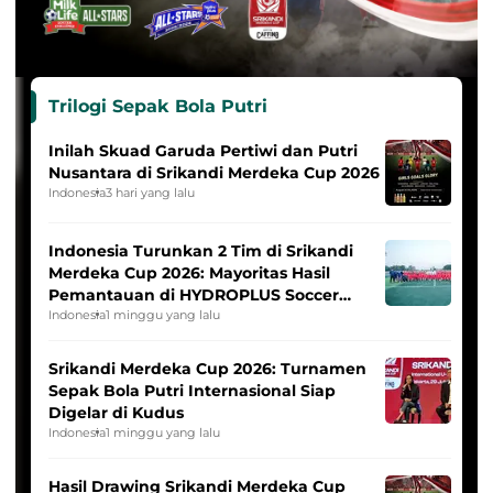
Trilogi Sepak Bola Putri
Inilah Skuad Garuda Pertiwi dan Putri
Nusantara di Srikandi Merdeka Cup 2026
Indonesia
3 hari yang lalu
Indonesia Turunkan 2 Tim di Srikandi
Merdeka Cup 2026: Mayoritas Hasil
Pemantauan di HYDROPLUS Soccer
League
Indonesia
1 minggu yang lalu
Srikandi Merdeka Cup 2026: Turnamen
Sepak Bola Putri Internasional Siap
Digelar di Kudus
Indonesia
1 minggu yang lalu
Hasil Drawing Srikandi Merdeka Cup