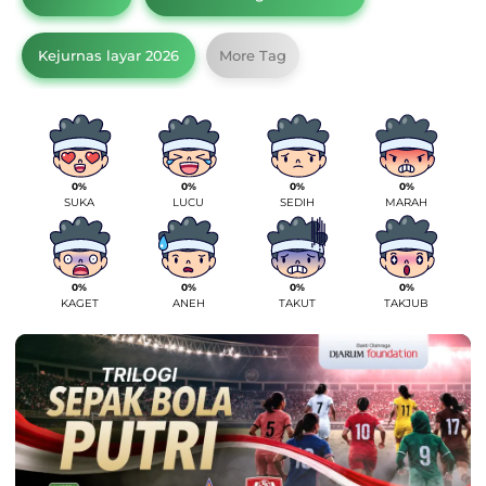
Kejurnas layar 2026
More Tag
0%
0%
0%
0%
SUKA
LUCU
SEDIH
MARAH
0%
0%
0%
0%
KAGET
ANEH
TAKUT
TAKJUB