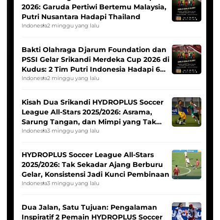
2026: Garuda Pertiwi Bertemu Malaysia,
Putri Nusantara Hadapi Thailand
Indonesia
2 minggu yang lalu
Bakti Olahraga Djarum Foundation dan
PSSI Gelar Srikandi Merdeka Cup 2026 di
Kudus: 2 Tim Putri Indonesia Hadapi 6
Tim Asia
Indonesia
2 minggu yang lalu
Kisah Dua Srikandi HYDROPLUS Soccer
League All-Stars 2025/2026: Asrama,
Sarung Tangan, dan Mimpi yang Tak
Pernah Padam
Indonesia
3 minggu yang lalu
HYDROPLUS Soccer League All-Stars
2025/2026: Tak Sekadar Ajang Berburu
Gelar, Konsistensi Jadi Kunci Pembinaan
Indonesia
3 minggu yang lalu
Dua Jalan, Satu Tujuan: Pengalaman
Inspiratif 2 Pemain HYDROPLUS Soccer