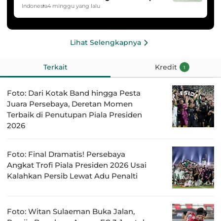
HYDROPLUS Soccer League
Indonesia
4 minggu yang lalu
Lihat Selengkapnya
Terkait
Kredit
1
Foto: Dari Kotak Band hingga Pesta
Juara Persebaya, Deretan Momen
Terbaik di Penutupan Piala Presiden
2026
Foto: Final Dramatis! Persebaya
Angkat Trofi Piala Presiden 2026 Usai
Kalahkan Persib Lewat Adu Penalti
Foto: Witan Sulaeman Buka Jalan,