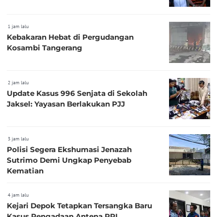
1 jam lalu
Kebakaran Hebat di Pergudangan
Kosambi Tangerang
2 jam lalu
Update Kasus 996 Senjata di Sekolah
Jaksel: Yayasan Berlakukan PJJ
3 jam lalu
Polisi Segera Ekshumasi Jenazah
Sutrimo Demi Ungkap Penyebab
Kematian
4 jam lalu
Kejari Depok Tetapkan Tersangka Baru
Kasus Pengadaan Antena RRI