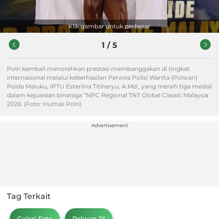
Klik gambar untuk perbesar
1
/
5
Polri kembali menorehkan prestasi membanggakan di tingkat
internasional melalui keberhasilan Perwira Polisi Wanita (Polwan)
Polda Maluku, IPTU Esterlina Titiheryu, A.Md., yang meraih tiga medali
dalam kejuaraan binaraga “NPC Regional TNT Global Classic Malaysia
2026. (Foto: Humas Polri)
Advertisement
Tag Terkait
Galeri Foto
Polwan RI