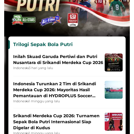
Trilogi Sepak Bola Putri
Inilah Skuad Garuda Pertiwi dan Putri
Nusantara di Srikandi Merdeka Cup 2026
Indonesia
3 hari yang lalu
Indonesia Turunkan 2 Tim di Srikandi
Merdeka Cup 2026: Mayoritas Hasil
Pemantauan di HYDROPLUS Soccer
League
Indonesia
1 minggu yang lalu
Srikandi Merdeka Cup 2026: Turnamen
Sepak Bola Putri Internasional Siap
Digelar di Kudus
Indonesia
1 minggu yang lalu