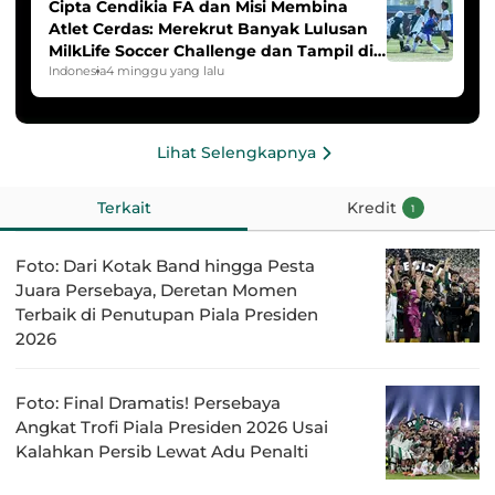
Cipta Cendikia FA dan Misi Membina
Atlet Cerdas: Merekrut Banyak Lulusan
MilkLife Soccer Challenge dan Tampil di
HYDROPLUS Soccer League
Indonesia
4 minggu yang lalu
Lihat Selengkapnya
Terkait
Kredit
1
Foto: Dari Kotak Band hingga Pesta
Juara Persebaya, Deretan Momen
Terbaik di Penutupan Piala Presiden
2026
Foto: Final Dramatis! Persebaya
Angkat Trofi Piala Presiden 2026 Usai
Kalahkan Persib Lewat Adu Penalti