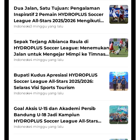
Dua Jalan, Satu Tujuan: Pengalaman
Inspiratif 2 Pemain HYDROPLUS Soccer
League All-Stars 2025/2026 Mengikuti
Seleksi Timnas Indonesia Putri
Indonesia
3 minggu yang lalu
Sepak Terjang Albianca Raula di
HYDROPLUS Soccer League: Menemukan
Jalan untuk Mengejar Mimpi ke Timnas
Indonesia Putri
Indonesia
4 minggu yang lalu
Bupati Kudus Apresiasi HYDROPLUS
Soccer League All-Stars 2025/2026:
Selaras Visi Sports Tourism
Indonesia
4 minggu yang lalu
Goal Aksis U-15 dan Akademi Persib
Bandung U-18 Jadi Kampiun
HYDROPLUS Soccer League All-Stars
2025/2026
Indonesia
4 minggu yang lalu