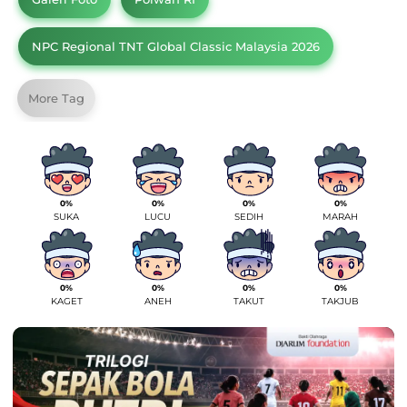
NPC Regional TNT Global Classic Malaysia 2026
More Tag
0%
0%
0%
0%
SUKA
LUCU
SEDIH
MARAH
0%
0%
0%
0%
KAGET
ANEH
TAKUT
TAKJUB