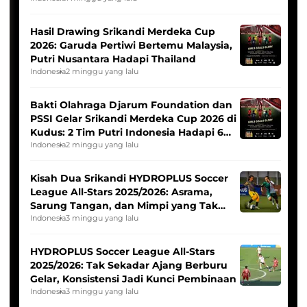
Hasil Drawing Srikandi Merdeka Cup
2026: Garuda Pertiwi Bertemu Malaysia,
Putri Nusantara Hadapi Thailand
Indonesia
2 minggu yang lalu
Bakti Olahraga Djarum Foundation dan
PSSI Gelar Srikandi Merdeka Cup 2026 di
Kudus: 2 Tim Putri Indonesia Hadapi 6
Tim Asia
Indonesia
2 minggu yang lalu
Kisah Dua Srikandi HYDROPLUS Soccer
League All-Stars 2025/2026: Asrama,
Sarung Tangan, dan Mimpi yang Tak
Pernah Padam
Indonesia
3 minggu yang lalu
HYDROPLUS Soccer League All-Stars
2025/2026: Tak Sekadar Ajang Berburu
Gelar, Konsistensi Jadi Kunci Pembinaan
Indonesia
3 minggu yang lalu