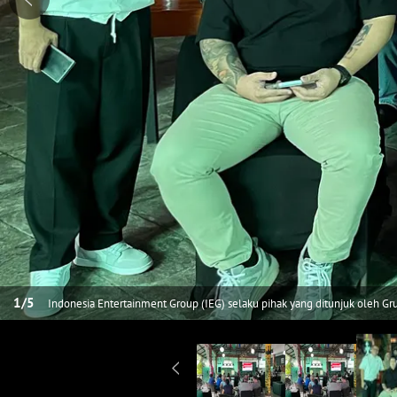
1
/
5
Indonesia Entertainment Group (IEG) selaku pihak yang ditunjuk oleh G
(nobar) resmi dari berbagai pertandingan olahraga nasional maupun inter
bagian dari rangkaian roadshow nasional musim kompetisi 2026/2027. (F