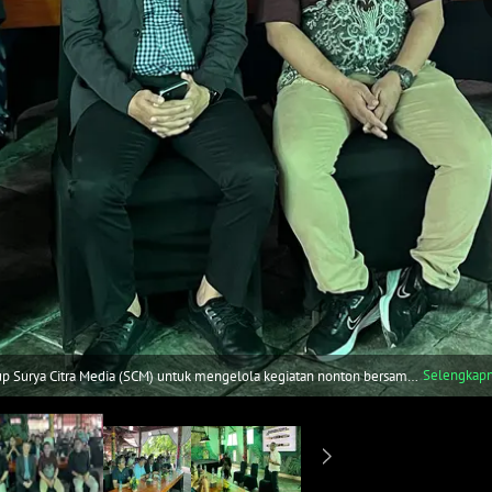
Selengkap
rup Surya Citra Media (SCM) untuk mengelola kegiatan nonton bersama
nasional, kembali menggelar kegiatan sosialisasi di Batam sebagai
oto: Dok. IEG)