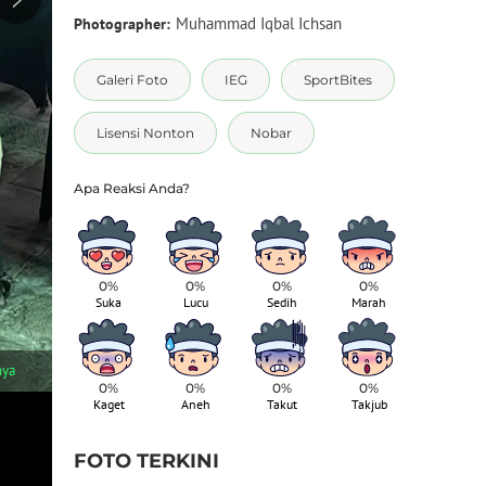
Muhammad Iqbal Ichsan
Photographer:
Galeri Foto
IEG
SportBites
Lisensi Nonton
Nobar
0%
0%
0%
0%
Suka
Lucu
Sedih
Marah
1
/
5
nya
Kegiatan sosialisasi ini mendapatkan respons positif dari berb
hotel, dan komunitas telah mengonfirmasi kehadiran dalam kegia
0%
0%
0%
0%
Kaget
Aneh
Takut
Takjub
FOTO TERKINI