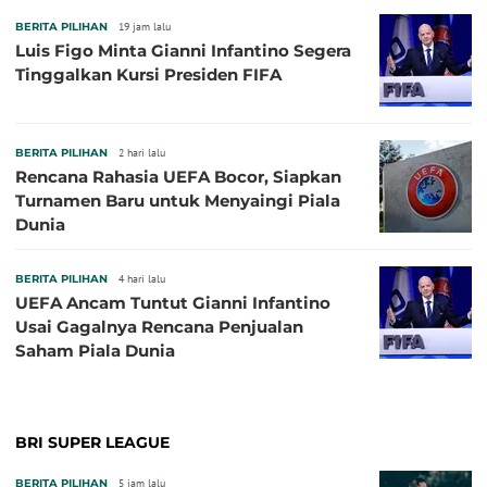
BERITA PILIHAN
19 jam lalu
Luis Figo Minta Gianni Infantino Segera
Tinggalkan Kursi Presiden FIFA
BERITA PILIHAN
2 hari lalu
Rencana Rahasia UEFA Bocor, Siapkan
Turnamen Baru untuk Menyaingi Piala
Dunia
BERITA PILIHAN
4 hari lalu
UEFA Ancam Tuntut Gianni Infantino
Usai Gagalnya Rencana Penjualan
Saham Piala Dunia
BRI SUPER LEAGUE
BERITA PILIHAN
5 jam lalu