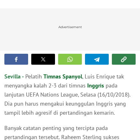
Advertisement
Sevilla -
Pelatih
Timnas Spanyol
, Luis Enrique tak
menyangka kalah 2-3 dari timnas
Inggris
pada
lanjutan UEFA Nations League, Selasa (16/10/2018).
Dia pun harus mengakui keunggulan Inggris yang
tampil lebih agresif di pertandingan kemarin.
Banyak catatan penting yang tercipta pada
pertandingan tersebut. Raheem Sterling sukses