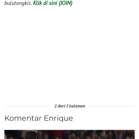
bulutangkis.
Klik di sini (JOIN)
2 dari 3 halaman
Komentar Enrique