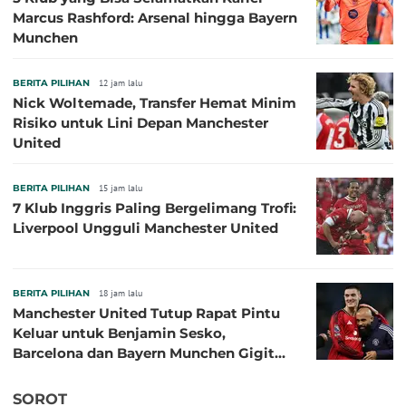
Marcus Rashford: Arsenal hingga Bayern
Munchen
BERITA PILIHAN
12 jam lalu
Nick Woltemade, Transfer Hemat Minim
Risiko untuk Lini Depan Manchester
United
BERITA PILIHAN
15 jam lalu
7 Klub Inggris Paling Bergelimang Trofi:
Liverpool Ungguli Manchester United
BERITA PILIHAN
18 jam lalu
Manchester United Tutup Rapat Pintu
Keluar untuk Benjamin Sesko,
Barcelona dan Bayern Munchen Gigit
Jari
SOROT