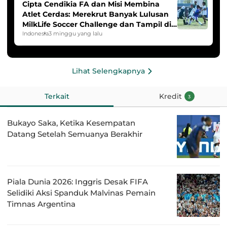
Cipta Cendikia FA dan Misi Membina
Atlet Cerdas: Merekrut Banyak Lulusan
MilkLife Soccer Challenge dan Tampil di
HYDROPLUS Soccer League
Indonesia
3 minggu yang lalu
Lihat Selengkapnya
Terkait
Kredit
3
Bukayo Saka, Ketika Kesempatan
Datang Setelah Semuanya Berakhir
Piala Dunia 2026: Inggris Desak FIFA
Selidiki Aksi Spanduk Malvinas Pemain
Timnas Argentina