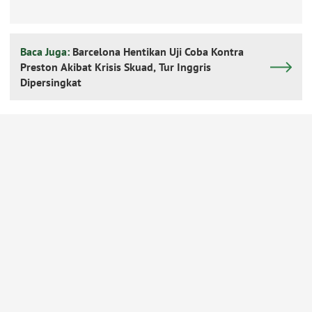
Baca Juga:
Barcelona Hentikan Uji Coba Kontra
Preston Akibat Krisis Skuad, Tur Inggris
Dipersingkat