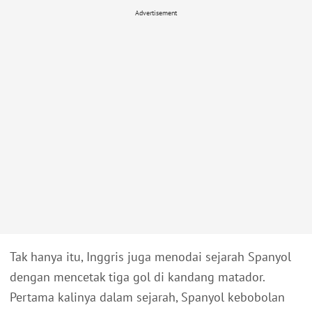
Advertisement
Tak hanya itu, Inggris juga menodai sejarah Spanyol
dengan mencetak tiga gol di kandang matador.
Pertama kalinya dalam sejarah, Spanyol kebobolan