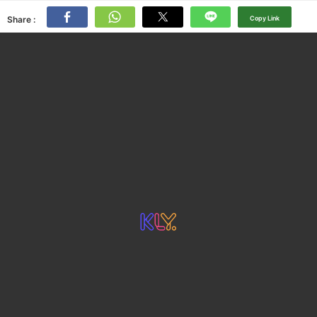
Share :
Copy Link