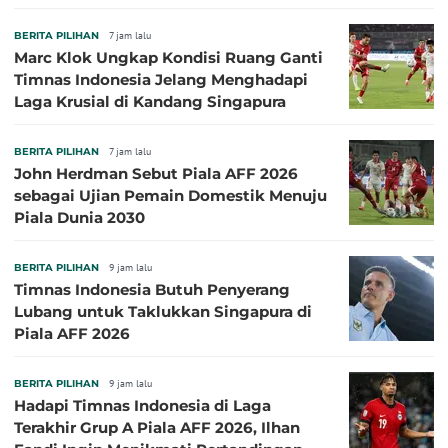
Klok Sebaiknya Tidak Tampil Bareng
BERITA PILIHAN
7 jam lalu
Marc Klok Ungkap Kondisi Ruang Ganti
Timnas Indonesia Jelang Menghadapi
Laga Krusial di Kandang Singapura
BERITA PILIHAN
7 jam lalu
John Herdman Sebut Piala AFF 2026
sebagai Ujian Pemain Domestik Menuju
Piala Dunia 2030
BERITA PILIHAN
9 jam lalu
Timnas Indonesia Butuh Penyerang
Lubang untuk Taklukkan Singapura di
Piala AFF 2026
BERITA PILIHAN
9 jam lalu
Hadapi Timnas Indonesia di Laga
Terakhir Grup A Piala AFF 2026, Ilhan