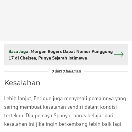
Baca Juga:
Morgan Rogers Dapat Nomor Punggung
17 di Chelsea, Punya Sejarah Istimewa
3 dari 3 halaman
Kesalahan
Lebih lanjut, Enrique juga menyesali pemainnya yang
sering membuat kesalahan sendiri dalam kondisi
tertekan. Dia percaya Spanyol harus belajar dari
kesalahan ini jika ingin berkembang lebih baik lagi.