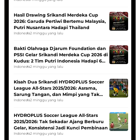
Hasil Drawing Srikandi Merdeka Cup
2026: Garuda Pertiwi Bertemu Malaysia,
Putri Nusantara Hadapi Thailand
Indonesia
2 minggu yang lalu
Bakti Olahraga Djarum Foundation dan
PSSI Gelar Srikandi Merdeka Cup 2026 di
Kudus: 2 Tim Putri Indonesia Hadapi 6
Tim Asia
Indonesia
2 minggu yang lalu
Kisah Dua Srikandi HYDROPLUS Soccer
League All-Stars 2025/2026: Asrama,
Sarung Tangan, dan Mimpi yang Tak
Pernah Padam
Indonesia
2 minggu yang lalu
HYDROPLUS Soccer League All-Stars
2025/2026: Tak Sekadar Ajang Berburu
Gelar, Konsistensi Jadi Kunci Pembinaan
Indonesia
2 minggu yang lalu