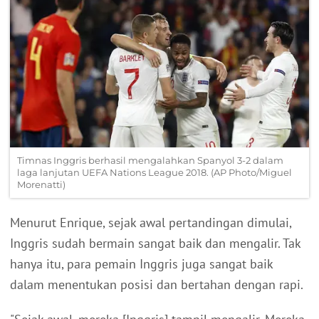
Timnas Inggris berhasil mengalahkan Spanyol 3-2 dalam
laga lanjutan UEFA Nations League 2018. (AP Photo/Miguel
Morenatti)
Menurut Enrique, sejak awal pertandingan dimulai,
Inggris sudah bermain sangat baik dan mengalir. Tak
hanya itu, para pemain Inggris juga sangat baik
dalam menentukan posisi dan bertahan dengan rapi.