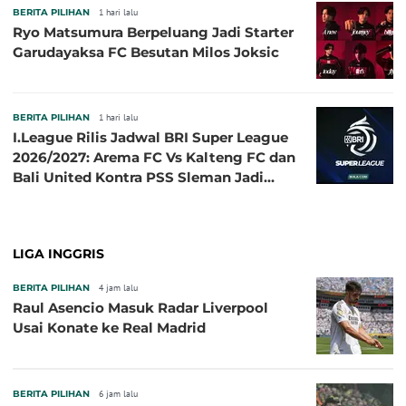
BERITA PILIHAN
1 hari lalu
Ryo Matsumura Berpeluang Jadi Starter
Garudayaksa FC Besutan Milos Joksic
BERITA PILIHAN
1 hari lalu
I.League Rilis Jadwal BRI Super League
2026/2027: Arema FC Vs Kalteng FC dan
Bali United Kontra PSS Sleman Jadi
Pembuka pada 4 September
LIGA INGGRIS
BERITA PILIHAN
4 jam lalu
Raul Asencio Masuk Radar Liverpool
Usai Konate ke Real Madrid
BERITA PILIHAN
6 jam lalu