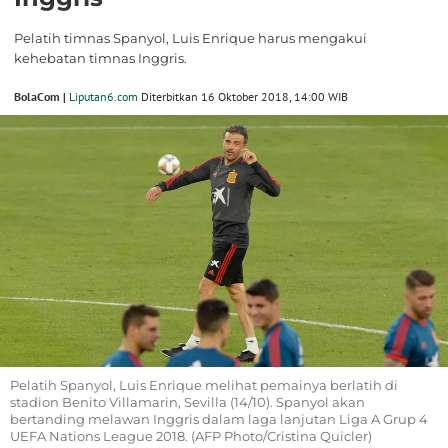
Pelatih timnas Spanyol, Luis Enrique harus mengakui
kehebatan timnas Inggris.
BolaCom |
Liputan6.com
Diterbitkan 16 Oktober 2018, 14:00 WIB
Pelatih Spanyol, Luis Enrique melihat pemainya berlatih di
stadion Benito Villamarin, Sevilla (14/10). Spanyol akan
bertanding melawan Inggris dalam laga lanjutan Liga A Grup 4
UEFA Nations League 2018. (AFP Photo/Cristina Quicler)