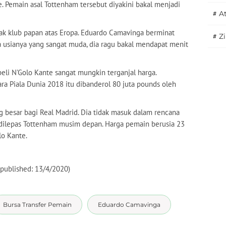
 Pemain asal Tottenham tersebut diyakini bakal menjadi
#
A
k klub papan atas Eropa. Eduardo Camavinga berminat
#
Z
a usianya yang sangat muda, dia ragu bakal mendapat menit
li N'Golo Kante sangat mungkin terganjal harga.
a Piala Dunia 2018 itu dibanderol 80 juta pounds oleh
besar bagi Real Madrid. Dia tidak masuk dalam rencana
dilepas Tottenham musim depan. Harga pemain berusia 23
lo Kante.
, published: 13/4/2020)
Bursa Transfer Pemain
Eduardo Camavinga