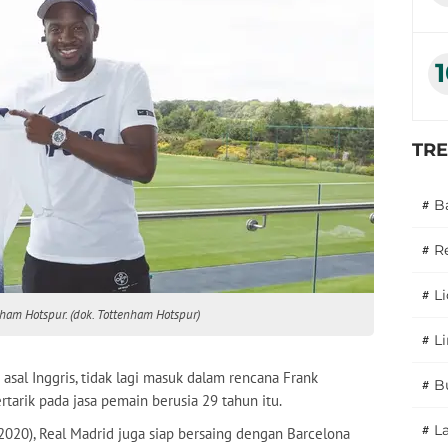
TR
#
B
#
R
#
L
am Hotspur. (dok. Tottenham Hotspur)
#
L
 asal Inggris, tidak lagi masuk dalam rencana Frank
#
B
rtarik pada jasa pemain berusia 29 tahun itu.
#
L
4/2020), Real Madrid juga siap bersaing dengan Barcelona