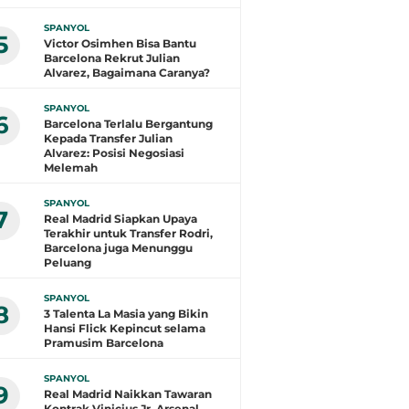
SPANYOL
5
Victor Osimhen Bisa Bantu
Barcelona Rekrut Julian
Alvarez, Bagaimana Caranya?
SPANYOL
6
Barcelona Terlalu Bergantung
Kepada Transfer Julian
Alvarez: Posisi Negosiasi
Melemah
SPANYOL
7
Real Madrid Siapkan Upaya
Terakhir untuk Transfer Rodri,
Barcelona juga Menunggu
Peluang
SPANYOL
8
3 Talenta La Masia yang Bikin
Hansi Flick Kepincut selama
Pramusim Barcelona
SPANYOL
9
Real Madrid Naikkan Tawaran
Kontrak Vinicius Jr, Arsenal