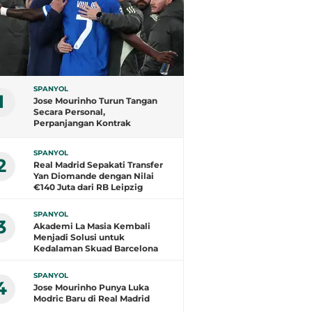
SPANYOL
1
Jose Mourinho Turun Tangan
Secara Personal,
Perpanjangan Kontrak
Vinicius Junior di Real Madrid
Kian Dekat
SPANYOL
2
Real Madrid Sepakati Transfer
Yan Diomande dengan Nilai
€140 Juta dari RB Leipzig
SPANYOL
3
Akademi La Masia Kembali
Menjadi Solusi untuk
Kedalaman Skuad Barcelona
SPANYOL
4
Jose Mourinho Punya Luka
Modric Baru di Real Madrid