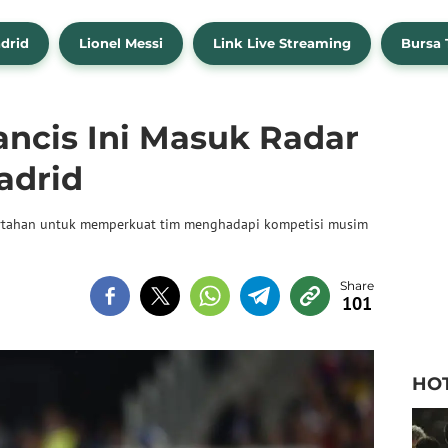
drid
Lionel Messi
Link Live Streaming
Bursa 
ancis Ini Masuk Radar
adrid
rtahan untuk memperkuat tim menghadapi kompetisi musim
101
HO