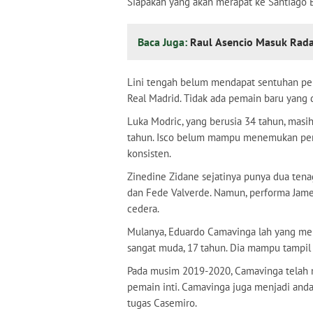
Siapakah yang akan merapat ke Santiago
Baca Juga:
Raul Asencio Masuk Radar
Lini tengah belum mendapat sentuhan peru
Real Madrid. Tidak ada pemain baru yang
Luka Modric, yang berusia 34 tahun, masi
tahun. Isco belum mampu menemukan per
konsisten.
Zinedine Zidane sejatinya punya dua tena
dan Fede Valverde. Namun, performa James
cedera.
Mulanya, Eduardo Camavinga lah yang me
sangat muda, 17 tahun. Dia mampu tampil 
Pada musim 2019-2020, Camavinga telah m
pemain inti. Camavinga juga menjadi and
tugas Casemiro.