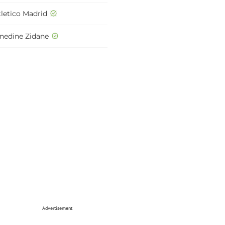
tletico Madrid
inedine Zidane
Advertisement