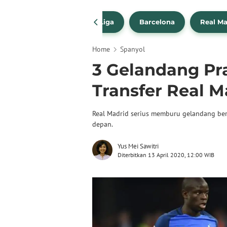
a Transfer Pemain
La Liga
Barcelona
Real Ma
Home
Spanyol
3 Gelandang Pr
Transfer Real M
Real Madrid serius memburu gelandang be
depan.
Yus Mei Sawitri
Diterbitkan 13 April 2020, 12:00 WIB