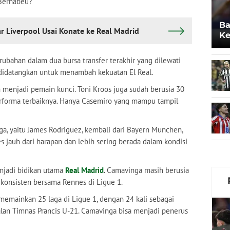
 Bernabeu?
Ba
 Liverpool Usai Konate ke Real Madrid
Ke
Po
bahan dalam dua bursa transfer terakhir yang dilewati
 didatangkan untuk menambah kekuatan El Real.
h menjadi pemain kunci. Toni Kroos juga sudah berusia 30
forma terbaiknya. Hanya Casemiro yang mampu tampil
ga, yaitu James Rodriguez, kembali dari Bayern Munchen,
 jauh dari harapan dan lebih sering berada dalam kondisi
njadi bidikan utama
Real Madrid
. Camavinga masih berusia
konsisten bersama Rennes di Ligue 1.
emainkan 25 laga di Ligue 1, dengan 24 kali sebagai
alan Timnas Prancis U-21. Camavinga bisa menjadi penerus