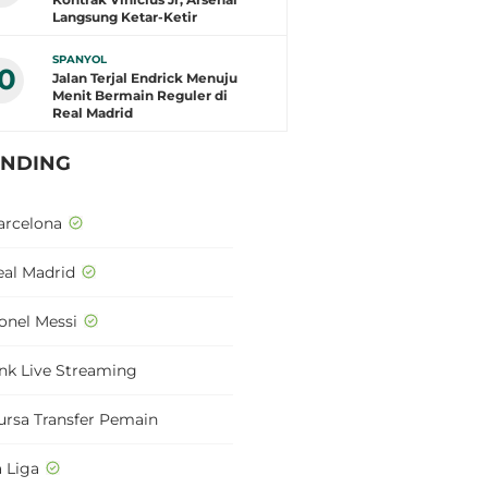
Langsung Ketar-Ketir
SPANYOL
10
Jalan Terjal Endrick Menuju
Menit Bermain Reguler di
Real Madrid
ENDING
arcelona
eal Madrid
ionel Messi
ink Live Streaming
ursa Transfer Pemain
a Liga