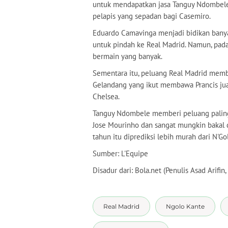
untuk mendapatkan jasa Tanguy Ndombele.
pelapis yang sepadan bagi Casemiro.
Eduardo Camavinga menjadi bidikan banya
untuk pindah ke Real Madrid. Namun, pad
bermain yang banyak.
Sementara itu, peluang Real Madrid membe
Gelandang yang ikut membawa Prancis juar
Chelsea.
Tanguy Ndombele memberi peluang paling 
Jose Mourinho dan sangat mungkin bakal 
tahun itu diprediksi lebih murah dari N'Go
Sumber: L'Equipe
Disadur dari: Bola.net (Penulis Asad Arifin
Real Madrid
Ngolo Kante