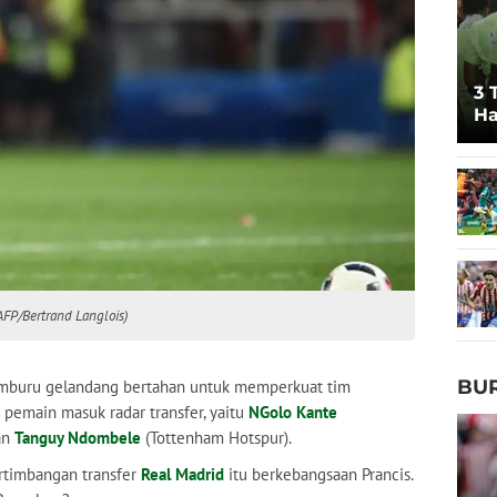
3 
Ha
Pr
AFP/Bertrand Langlois)
BU
mburu gelandang bertahan untuk memperkuat tim
pemain masuk radar transfer, yaitu
NGolo Kante
an
Tanguy Ndombele
(Tottenham Hotspur).
rtimbangan transfer
Real Madrid
itu berkebangsaan Prancis.