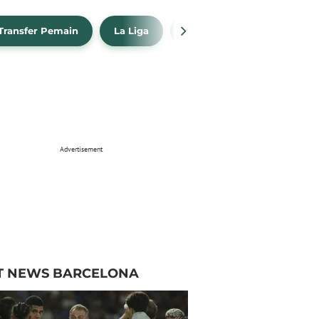
Transfer Pemain
La Liga
Barcelona
Real Madr
Advertisement
T NEWS BARCELONA