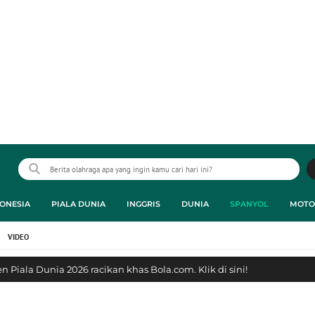
ONESIA
PIALA DUNIA
INGGRIS
DUNIA
SPANYOL
MOTO
VIDEO
 Piala Dunia 2026 racikan khas Bola.com. Klik di sini!