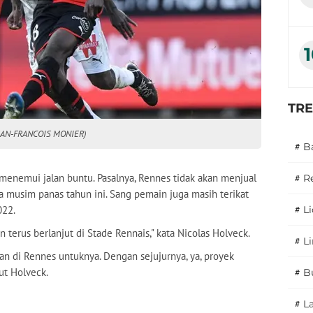
TR
JEAN-FRANCOIS MONIER)
#
B
menemui jalan buntu. Pasalnya, Rennes tidak akan menjual
#
R
musim panas tahun ini. Sang pemain juga masih terikat
022.
#
L
 terus berlanjut di Stade Rennais," kata Nicolas Holveck.
#
L
n di Rennes untuknya. Dengan sejujurnya, ya, proyek
ut Holveck.
#
B
#
L