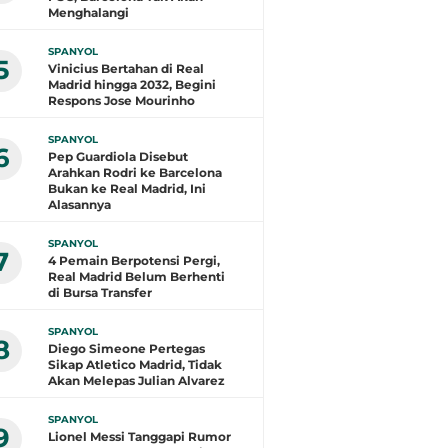
Menghalangi
SPANYOL
5
Vinicius Bertahan di Real
Madrid hingga 2032, Begini
Respons Jose Mourinho
SPANYOL
6
Pep Guardiola Disebut
Arahkan Rodri ke Barcelona
Bukan ke Real Madrid, Ini
Alasannya
SPANYOL
7
4 Pemain Berpotensi Pergi,
Real Madrid Belum Berhenti
di Bursa Transfer
SPANYOL
8
Diego Simeone Pertegas
Sikap Atletico Madrid, Tidak
Akan Melepas Julian Alvarez
SPANYOL
9
Lionel Messi Tanggapi Rumor