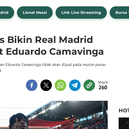
drid
Lionel Messi
Link Live Streaming
Bursa 
s Bikin Real Madrid
ait Eduardo Camavinga
ikan Eduardo Camavinga tidak akan dijual pada musim panas
d.
260
HO