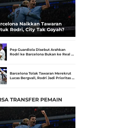
rcelona Naikkan Tawaran
tuk Rodri, City Tak Goyah?
Pep Guardiola Disebut Arahkan
Rodri ke Barcelona Bukan ke Real …
Barcelona Tolak Tawaran Merekrut
Lucas Bergvall, Rodri Jadi Prioritas …
RSA TRANSFER PEMAIN