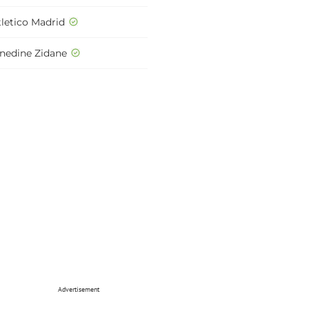
tletico Madrid
inedine Zidane
Advertisement