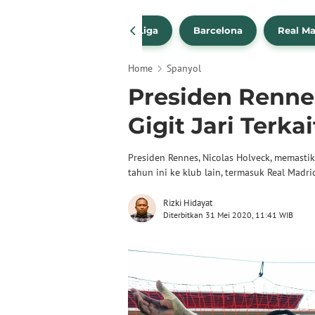
a Transfer Pemain
La Liga
Barcelona
Real Ma
Home
Spanyol
Presiden Renne
Gigit Jari Terk
Presiden Rennes, Nicolas Holveck, memast
tahun ini ke klub lain, termasuk Real Madri
Rizki Hidayat
Diterbitkan 31 Mei 2020, 11:41 WIB