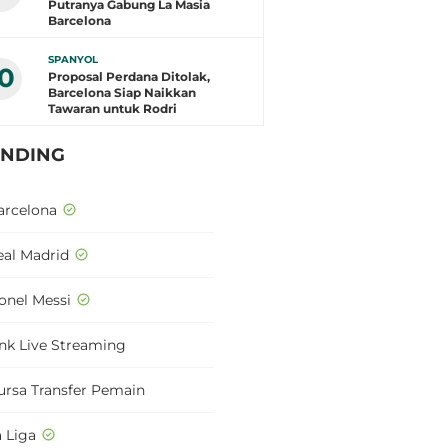
Putranya Gabung La Masia
Barcelona
SPANYOL
10
Proposal Perdana Ditolak,
Barcelona Siap Naikkan
Tawaran untuk Rodri
ENDING
arcelona
eal Madrid
ionel Messi
ink Live Streaming
ursa Transfer Pemain
a Liga