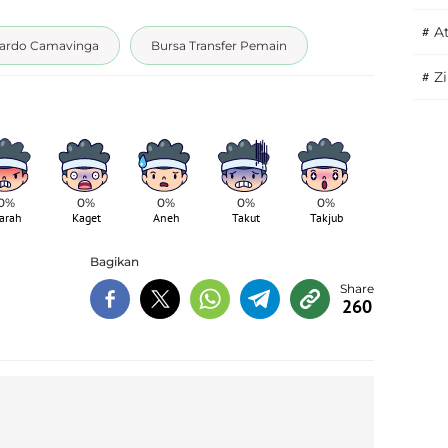
#
A
ardo Camavinga
Bursa Transfer Pemain
#
Z
0%
0%
0%
0%
0%
arah
Kaget
Aneh
Takut
Takjub
Bagikan
260