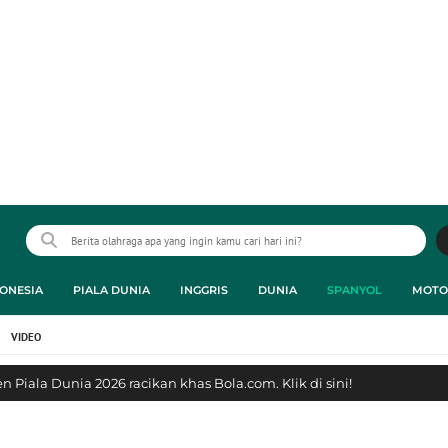
ONESIA
PIALA DUNIA
INGGRIS
DUNIA
SPANYOL
MOTO
VIDEO
 Piala Dunia 2026 racikan khas Bola.com. Klik di sini!