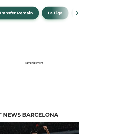
Transfer Pemain
La Liga
Barcelona
Real Madr
Advertisement
T NEWS BARCELONA