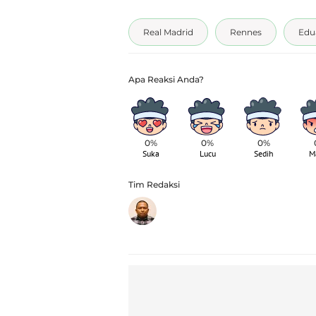
Real Madrid
Rennes
Edu
0%
0%
0%
Suka
Lucu
Sedih
M
Tim Redaksi