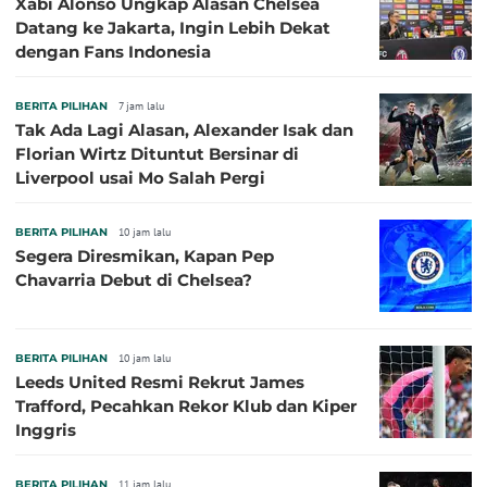
Xabi Alonso Ungkap Alasan Chelsea
Datang ke Jakarta, Ingin Lebih Dekat
dengan Fans Indonesia
BERITA PILIHAN
7 jam lalu
Tak Ada Lagi Alasan, Alexander Isak dan
Florian Wirtz Dituntut Bersinar di
Liverpool usai Mo Salah Pergi
BERITA PILIHAN
10 jam lalu
Segera Diresmikan, Kapan Pep
Chavarria Debut di Chelsea?
BERITA PILIHAN
10 jam lalu
Leeds United Resmi Rekrut James
Trafford, Pecahkan Rekor Klub dan Kiper
Inggris
BERITA PILIHAN
11 jam lalu