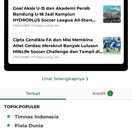
Goal Aksis U-15 dan Akademi Persib
Bandung U-18 Jadi Kampiun
HYDROPLUS Soccer League All-Stars
2025/2026
Indonesia
3 minggu yang lalu
Cipta Cendikia FA dan Misi Membina
Atlet Cerdas: Merekrut Banyak Lulusan
MilkLife Soccer Challenge dan Tampil di
HYDROPLUS Soccer League
Indonesia
3 minggu yang lalu
Lihat Selengkapnya
Terkait
Kredit
1
TOPIK POPULER
#
Timnas Indonesia
#
Piala Dunia