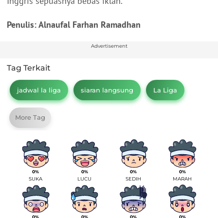
Inggris sepuasnya bebas iklan.
Penulis: Alnaufal Farhan Ramadhan
Advertisement
Tag Terkait
jadwal la liga
siaran langsung
La Liga
More Tag
0%
0%
0%
0%
SUKA
LUCU
SEDIH
MARAH
0%
0%
0%
0%