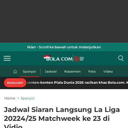
Iklan - Scroll ke bawah untuk melanjutkan
Spanyol
Jadwal
Klasemen
Foto
Video
i konten-konten Piala Dunia 2026 racikan khas Bola.com. Klik di sini!
EKSKLUSIF!
Home
Spanyol
Jadwal Siaran Langsung La Liga
20224/25 Matchweek ke 23 di
Vidio