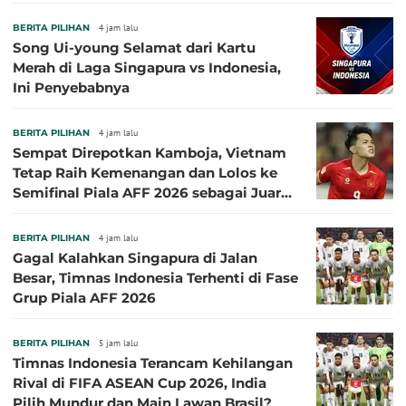
BERITA PILIHAN
4 jam lalu
Song Ui-young Selamat dari Kartu
Merah di Laga Singapura vs Indonesia,
Ini Penyebabnya
BERITA PILIHAN
4 jam lalu
Sempat Direpotkan Kamboja, Vietnam
Tetap Raih Kemenangan dan Lolos ke
Semifinal Piala AFF 2026 sebagai Juara
Grup A
BERITA PILIHAN
4 jam lalu
Gagal Kalahkan Singapura di Jalan
Besar, Timnas Indonesia Terhenti di Fase
Grup Piala AFF 2026
BERITA PILIHAN
5 jam lalu
Timnas Indonesia Terancam Kehilangan
Rival di FIFA ASEAN Cup 2026, India
Pilih Mundur dan Main Lawan Brasil?