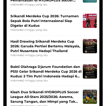
Pemantauan di HYDROPLUS Soccer
League
Indonesia
1 minggu yang lalu
Srikandi Merdeka Cup 2026: Turnamen
Sepak Bola Putri Internasional Siap
Digelar di Kudus
Indonesia
1 minggu yang lalu
Hasil Drawing Srikandi Merdeka Cup
2026: Garuda Pertiwi Bertemu Malaysia,
Putri Nusantara Hadapi Thailand
Indonesia
2 minggu yang lalu
Bakti Olahraga Djarum Foundation dan
PSSI Gelar Srikandi Merdeka Cup 2026 di
Kudus: 2 Tim Putri Indonesia Hadapi 6
Tim Asia
Indonesia
2 minggu yang lalu
Kisah Dua Srikandi HYDROPLUS Soccer
League All-Stars 2025/2026: Asrama,
Sarung Tangan, dan Mimpi yang Tak
Indonesia
2 minggu yang lalu