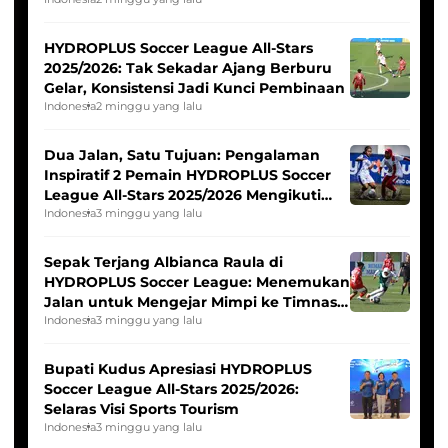
Pernah Padam
HYDROPLUS Soccer League All-Stars
2025/2026: Tak Sekadar Ajang Berburu
Gelar, Konsistensi Jadi Kunci Pembinaan
Indonesia
2 minggu yang lalu
Dua Jalan, Satu Tujuan: Pengalaman
Inspiratif 2 Pemain HYDROPLUS Soccer
League All-Stars 2025/2026 Mengikuti
Seleksi Timnas Indonesia Putri
Indonesia
3 minggu yang lalu
Sepak Terjang Albianca Raula di
HYDROPLUS Soccer League: Menemukan
Jalan untuk Mengejar Mimpi ke Timnas
Indonesia Putri
Indonesia
3 minggu yang lalu
Bupati Kudus Apresiasi HYDROPLUS
Soccer League All-Stars 2025/2026:
Selaras Visi Sports Tourism
Indonesia
3 minggu yang lalu