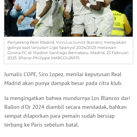
Penyerang Real Madrid, Vinicius Junior (kanan), merayakan
golnya saat lanjutan Liga Spanyol 2024/2025 melawan
Girona FC di Stadion Santiago Bernabeu, Madrid, 23 Februari
2025. (Pierre-Philippe MARCOU/AFP)
Jurnalis
COPE
, Siro Lopez, menilai keputusan Real
Madrid akan punya dampak besar pada citra klub.
Ia mengingatkan bahwa mundurnya Los Blancos dari
Ballon d'Or 2024 diambil secara mendadak, bahkan
sempat dilaporkan para pemain sudah bersiap
terbang ke Paris sebelum batal.