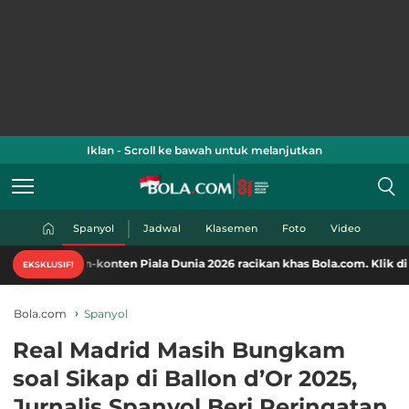
Iklan - Scroll ke bawah untuk melanjutkan
Spanyol
Jadwal
Klasemen
Foto
Video
-konten Piala Dunia 2026 racikan khas Bola.com. Klik di sini!
EKSKLUSIF!
Bola.com
Spanyol
Real Madrid Masih Bungkam
soal Sikap di Ballon d’Or 2025,
Jurnalis Spanyol Beri Peringatan