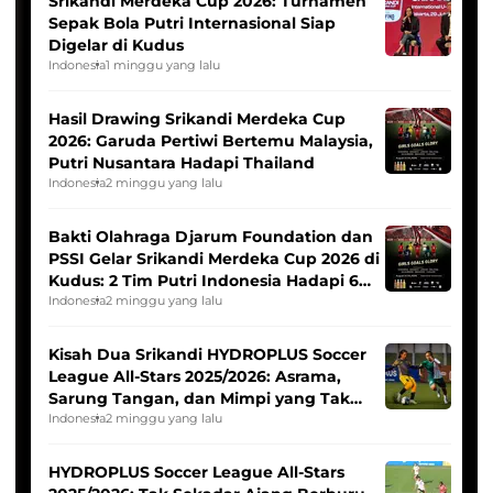
Srikandi Merdeka Cup 2026: Turnamen
Sepak Bola Putri Internasional Siap
Digelar di Kudus
Indonesia
1 minggu yang lalu
Hasil Drawing Srikandi Merdeka Cup
2026: Garuda Pertiwi Bertemu Malaysia,
Putri Nusantara Hadapi Thailand
Indonesia
2 minggu yang lalu
Bakti Olahraga Djarum Foundation dan
PSSI Gelar Srikandi Merdeka Cup 2026 di
Kudus: 2 Tim Putri Indonesia Hadapi 6
Tim Asia
Indonesia
2 minggu yang lalu
Kisah Dua Srikandi HYDROPLUS Soccer
League All-Stars 2025/2026: Asrama,
Sarung Tangan, dan Mimpi yang Tak
Pernah Padam
Indonesia
2 minggu yang lalu
HYDROPLUS Soccer League All-Stars