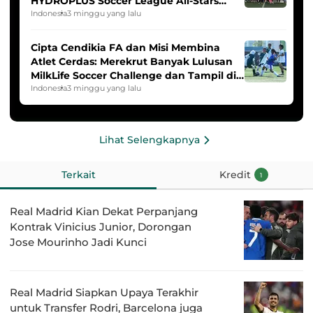
HYDROPLUS Soccer League All-Stars
2025/2026
Indonesia
3 minggu yang lalu
Cipta Cendikia FA dan Misi Membina
Atlet Cerdas: Merekrut Banyak Lulusan
MilkLife Soccer Challenge dan Tampil di
HYDROPLUS Soccer League
Indonesia
3 minggu yang lalu
Lihat Selengkapnya
Terkait
Kredit
1
Real Madrid Kian Dekat Perpanjang
Kontrak Vinicius Junior, Dorongan
Jose Mourinho Jadi Kunci
Real Madrid Siapkan Upaya Terakhir
untuk Transfer Rodri, Barcelona juga