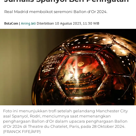
Real Madrid memboikot seremoni Ballon d'Or 2024.
BolaCom |
Aning Jati
Diterbitkan 10 Agustus 2025, 11:30 WIB
Foto ini menunjukkan trofi setelah gelandang Manchester City
asal Spanyol, Rodri, menciumnya saat memenangkan
penghargaan Ballon d'Or dalam upacara penghargaan Ballon
d'Or 2024 di Theatre du Chatelet, Paris, pada 28 Oktober 2024.
(FRANCK FIFE/AFP)