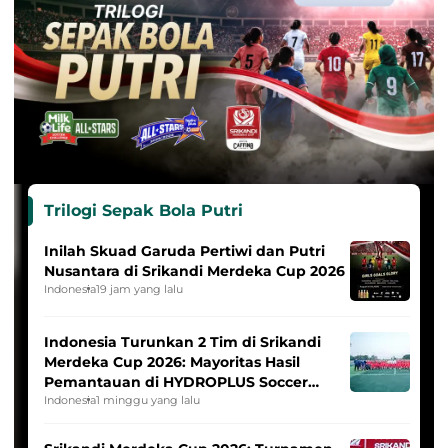
Trilogi Sepak Bola Putri
Inilah Skuad Garuda Pertiwi dan Putri
Nusantara di Srikandi Merdeka Cup 2026
Indonesia
19 jam yang lalu
Indonesia Turunkan 2 Tim di Srikandi
Merdeka Cup 2026: Mayoritas Hasil
Pemantauan di HYDROPLUS Soccer
League
Indonesia
1 minggu yang lalu