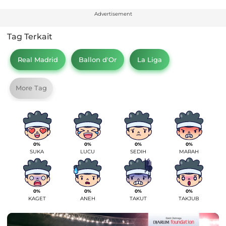
Advertisement
Tag Terkait
Real Madrid
Ballon d'Or
La Liga
More Tag
0%
0%
0%
0%
SUKA
LUCU
SEDIH
MARAH
0%
0%
0%
0%
KAGET
ANEH
TAKUT
TAKJUB