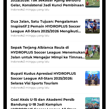
2025/2026: Tak Sekadar Ajang Berburu
Gelar, Konsistensi Jadi Kunci Pembinaan
Indonesia
2 minggu yang lalu
Dua Jalan, Satu Tujuan: Pengalaman
Inspiratif 2 Pemain HYDROPLUS Soccer
League All-Stars 2025/2026 Mengikuti
Seleksi Timnas Indonesia Putri
Indonesia
2 minggu yang lalu
Sepak Terjang Albianca Raula di
HYDROPLUS Soccer League: Menemukan
Jalan untuk Mengejar Mimpi ke Timnas
Indonesia Putri
Indonesia
3 minggu yang lalu
Bupati Kudus Apresiasi HYDROPLUS
Soccer League All-Stars 2025/2026:
Selaras Visi Sports Tourism
Indonesia
3 minggu yang lalu
Goal Aksis U-15 dan Akademi Persib
Bandung U-18 Jadi Kampiun