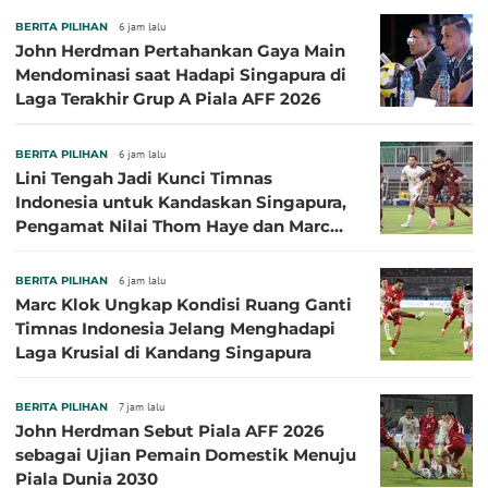
BERITA PILIHAN
6 jam lalu
John Herdman Pertahankan Gaya Main
Mendominasi saat Hadapi Singapura di
Laga Terakhir Grup A Piala AFF 2026
BERITA PILIHAN
6 jam lalu
Lini Tengah Jadi Kunci Timnas
Indonesia untuk Kandaskan Singapura,
Pengamat Nilai Thom Haye dan Marc
Klok Sebaiknya Tidak Tampil Bareng
BERITA PILIHAN
6 jam lalu
Marc Klok Ungkap Kondisi Ruang Ganti
Timnas Indonesia Jelang Menghadapi
Laga Krusial di Kandang Singapura
BERITA PILIHAN
7 jam lalu
John Herdman Sebut Piala AFF 2026
sebagai Ujian Pemain Domestik Menuju
Piala Dunia 2030