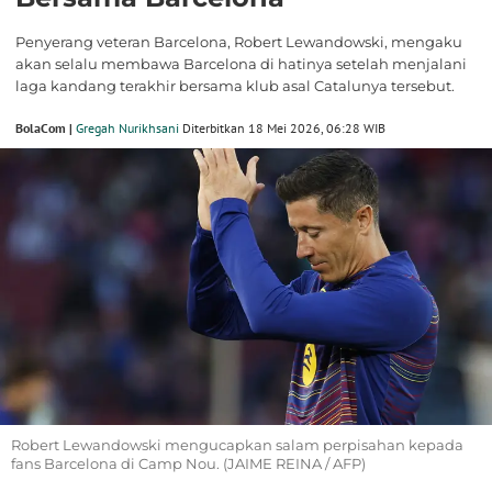
Penyerang veteran Barcelona, Robert Lewandowski, mengaku
akan selalu membawa Barcelona di hatinya setelah menjalani
laga kandang terakhir bersama klub asal Catalunya tersebut.
BolaCom |
Gregah Nurikhsani
Diterbitkan 18 Mei 2026, 06:28 WIB
Robert Lewandowski mengucapkan salam perpisahan kepada
fans Barcelona di Camp Nou. (JAIME REINA / AFP)