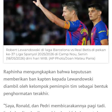
Robert Lewandowski di laga Barcelona vs Real Betis di pekan
ke-37 Liga Spanyol 2025/2026 di Camp Nou, Senin
(18/05/2026) dini hari WIB. (AP Photo/Joan Mateu Parra)
Raphinha mengungkapkan bahwa keputusan
memberikan ban kapten kepada Lewandowski
diambil oleh kelompok pemimpin tim sebagai bentuk
penghormatan terakhir.
“Saya, Ronald, dan Pedri membicarakannya pagi tadi.