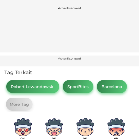
Advertisement
Advertisement
Tag Terkait
Robert Lewandowski
SportBites
Barcelona
More Tag
0%
0%
0%
0%