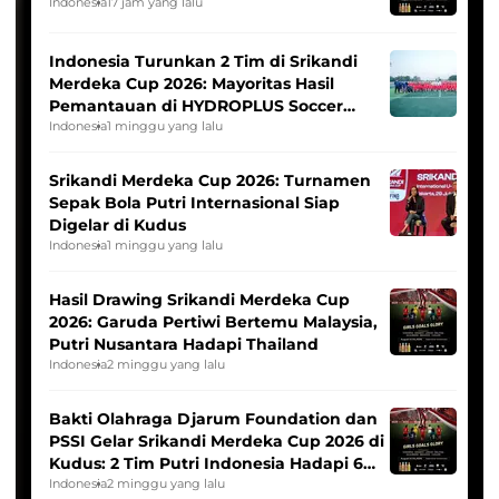
Indonesia
17 jam yang lalu
Indonesia Turunkan 2 Tim di Srikandi
Merdeka Cup 2026: Mayoritas Hasil
Pemantauan di HYDROPLUS Soccer
League
Indonesia
1 minggu yang lalu
Srikandi Merdeka Cup 2026: Turnamen
Sepak Bola Putri Internasional Siap
Digelar di Kudus
Indonesia
1 minggu yang lalu
Hasil Drawing Srikandi Merdeka Cup
2026: Garuda Pertiwi Bertemu Malaysia,
Putri Nusantara Hadapi Thailand
Indonesia
2 minggu yang lalu
Bakti Olahraga Djarum Foundation dan
PSSI Gelar Srikandi Merdeka Cup 2026 di
Kudus: 2 Tim Putri Indonesia Hadapi 6
Tim Asia
Indonesia
2 minggu yang lalu