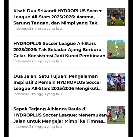
Kisah Dua Srikandi HYDROPLUS Soccer
League All-Stars 2025/2026: Asrama,
Sarung Tangan, dan Mimpi yang Tak
Pernah Padam
Indonesia
2 minggu yang lalu
HYDROPLUS Soccer League All-Stars
2025/2026: Tak Sekadar Ajang Berburu
Gelar, Konsistensi Jadi Kunci Pembinaan
Indonesia
2 minggu yang lalu
Dua Jalan, Satu Tujuan: Pengalaman
Inspiratif 2 Pemain HYDROPLUS Soccer
League All-Stars 2025/2026 Mengikuti
Seleksi Timnas Indonesia Putri
Indonesia
2 minggu yang lalu
Sepak Terjang Albianca Raula di
HYDROPLUS Soccer League: Menemukan
Jalan untuk Mengejar Mimpi ke Timnas
Indonesia Putri
Indonesia
3 minggu yang lalu