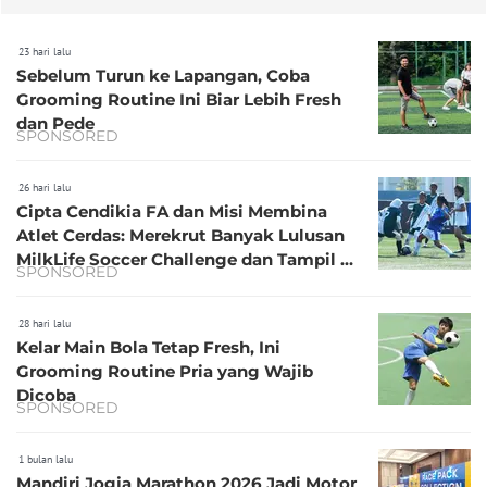
23 hari lalu
Sebelum Turun ke Lapangan, Coba
Grooming Routine Ini Biar Lebih Fresh
dan Pede
SPONSORED
26 hari lalu
Cipta Cendikia FA dan Misi Membina
Atlet Cerdas: Merekrut Banyak Lulusan
MilkLife Soccer Challenge dan Tampil di
SPONSORED
HYDROPLUS Soccer League
28 hari lalu
Kelar Main Bola Tetap Fresh, Ini
Grooming Routine Pria yang Wajib
Dicoba
SPONSORED
1 bulan lalu
Mandiri Jogja Marathon 2026 Jadi Motor