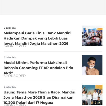
2 bulan lalu
Melampaui Garis Finis, Bank Mandiri
Hadirkan Dampak yang Lebih Luas
lewat Mandiri Jogja Marathon 2026
SPONSORED
2 bulan lalu
Modal Minim, Performa Maksimal!
Rahasia Grooming FFAR Andalan Pria
Aktif
SPONSORED
2 bulan lalu
Usung Tema More Than a Race, Mandiri
Jogja Marathon 2026 Siap Diramaikan
10.200 Pelari dari 17 Negara
SPONSORED