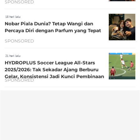
SPONSORED
18 hari lalu
Nobar Piala Dunia? Tetap Wangi dan
Percaya Diri dengan Parfum yang Tepat
SPONSORED
21 hari lalu
HYDROPLUS Soccer League All-Stars
2025/2026: Tak Sekadar Ajang Berburu
Gelar, Konsistensi Jadi Kunci Pembinaan
SPONSORED