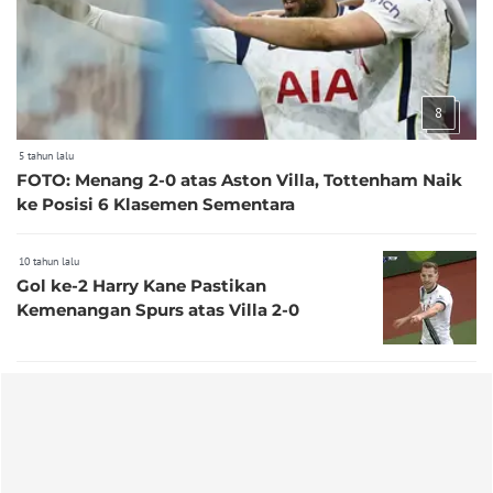
8
5 tahun lalu
FOTO: Menang 2-0 atas Aston Villa, Tottenham Naik
ke Posisi 6 Klasemen Sementara
10 tahun lalu
Gol ke-2 Harry Kane Pastikan
Kemenangan Spurs atas Villa 2-0