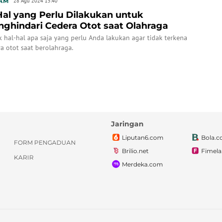
AM
28 Agu 2024 15:40
Hal yang Perlu Dilakukan untuk
ghindari Cedera Otot saat Olahraga
 hal-hal apa saja yang perlu Anda lakukan agar tidak terkena
a otot saat berolahraga.
Jaringan
Liputan6.com
Bola.
FORM PENGADUAN
Brilio.net
Fimel
KARIR
Merdeka.com