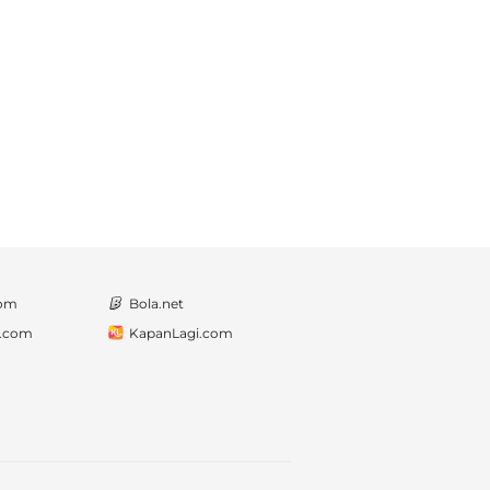
com
Bola.net
a.com
KapanLagi.com