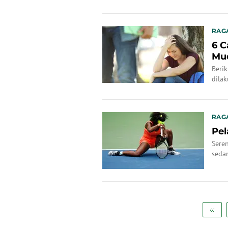
RAG
6 C
Mu
Beri
dila
RAG
Pel
Sere
sedan