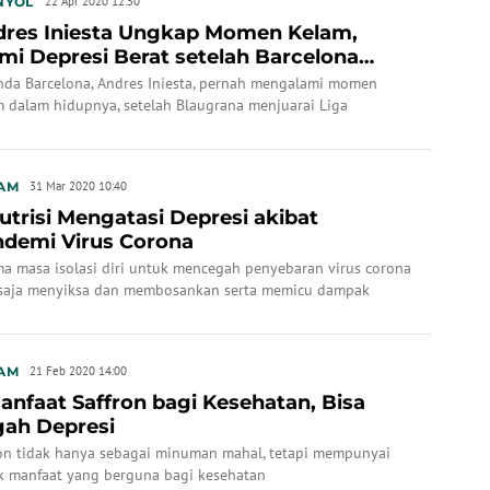
NYOL
22 Apr 2020 12:50
res Iniesta Ungkap Momen Kelam,
mi Depresi Berat setelah Barcelona
juarai Liga Ch...
nda Barcelona, Andres Iniesta, pernah mengalami momen
m dalam hidupnya, setelah Blaugrana menjuarai Liga
pions 2008-2009. Dia depresi berat.
AM
31 Mar 2020 10:40
utrisi Mengatasi Depresi akibat
demi Virus Corona
ma masa isolasi diri untuk mencegah penyebaran virus corona
 saja menyiksa dan membosankan serta memicu dampak
logis yang cukup besar, satu di antaranya depresi.
AM
21 Feb 2020 14:00
anfaat Saffron bagi Kesehatan, Bisa
ah Depresi
ron tidak hanya sebagai minuman mahal, tetapi mempunyai
k manfaat yang berguna bagi kesehatan