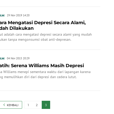
AM
29 Nov 2019 14:20
ara Mengatasi Depresi Secara Alami,
dah Dilakukan
kut adalah cara mengatasi depresi secara alami yang mudah
kukan tanpa mengonsumsi obat anti-depresan.
AM
04 Nov 2015 20:29
atih: Serena Williams Masih Depresi
na Williams menepi sementara waktu dari lapangan karena
g memulihkan diri dari depresi dan cedera lutut.
KEMBALI
1
2
3