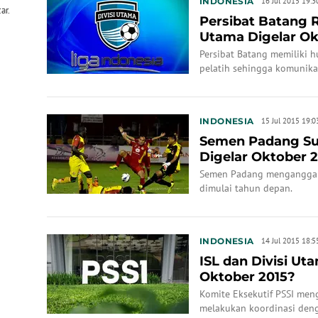
INDONESIA
16 Jul 2015 19:3
ar.
Persibat Batang R
Utama Digelar Ok
Persibat Batang memiliki 
pelatih sehingga komunikas
INDONESIA
15 Jul 2015 19:0
Semen Padang Suli
Digelar Oktober 
Semen Padang menganggap 
dimulai tahun depan.
INDONESIA
14 Jul 2015 18:5
ISL dan Divisi Ut
Oktober 2015?
Komite Eksekutif PSSI men
melakukan koordinasi denga