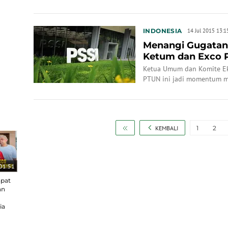
INDONESIA
14 Jul 2015 13:1
Menangi Gugatan 
Ketum dan Exco 
Ketua Umum dan Komite Eks
PTUN ini jadi momentum m
lebih baik.
KEMBALI
1
2
01:51
apat
an
ia