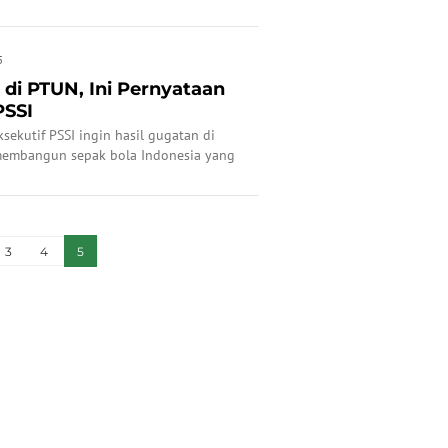
5
di PTUN, Ini Pernyataan
PSSI
ekutif PSSI ingin hasil gugatan di
embangun sepak bola Indonesia yang
3
4
5