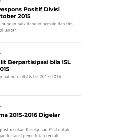
0
espons Positif Divisi
tober 2015
hubungan baik dengan pemain dan tim
i lancar.
3
t Berpartisipasi bila ISL
2015
paling realistis ISL 2015/2016
5
ama 2015-2016 Digelar
ginstruksikan Kesekjenan PSSI untuk
n instansi pemerintah terkait.