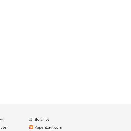
com
Bola.net
a.com
KapanLagi.com