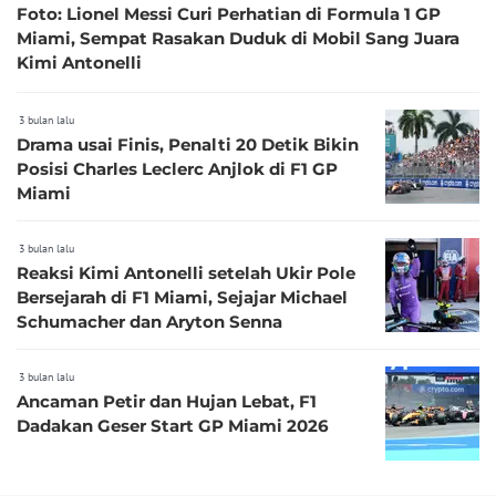
Foto: Lionel Messi Curi Perhatian di Formula 1 GP
Miami, Sempat Rasakan Duduk di Mobil Sang Juara
Kimi Antonelli
3 bulan lalu
Drama usai Finis, Penalti 20 Detik Bikin
Posisi Charles Leclerc Anjlok di F1 GP
Miami
3 bulan lalu
Reaksi Kimi Antonelli setelah Ukir Pole
Bersejarah di F1 Miami, Sejajar Michael
Schumacher dan Aryton Senna
3 bulan lalu
Ancaman Petir dan Hujan Lebat, F1
Dadakan Geser Start GP Miami 2026