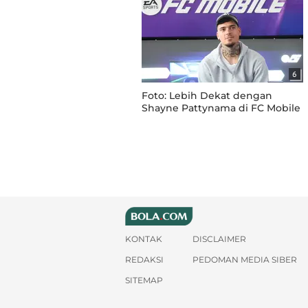
6
Foto: Lebih Dekat dengan
Shayne Pattynama di FC Mobile
Ngabuburit, Seru-seruan
Bersama Fans Sambil Nunggu
Berbuka Puasa
KONTAK
DISCLAIMER
REDAKSI
PEDOMAN MEDIA SIBER
SITEMAP