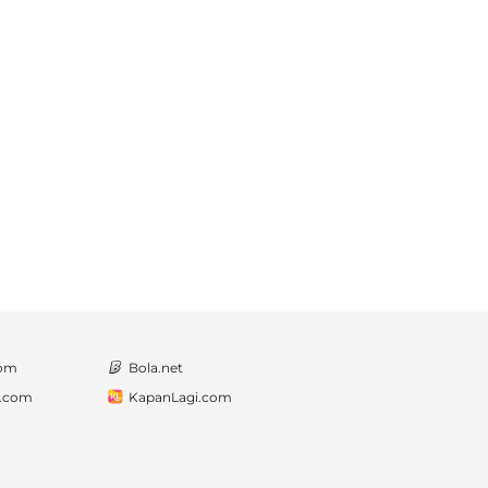
com
Bola.net
a.com
KapanLagi.com