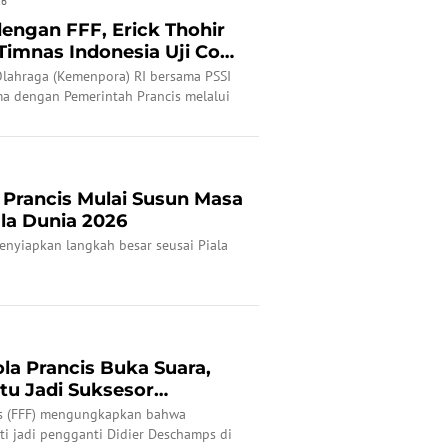
26
engan FFF, Erick Thohir
imnas Indonesia Uji Coba
lahraga (Kemenpora) RI bersama PSSI
ma dengan Pemerintah Prancis melalui
rancis dan Federasi Sepak Bola Prancis
 Prancis Mulai Susun Masa
la Dunia 2026
enyiapkan langkah besar seusai Piala
la Prancis Buka Suara,
tu Jadi Suksesor
...
is (FFF) mengungkapkan bahwa
ti jadi pengganti Didier Deschamps di