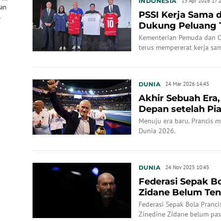
INDONESIA
15 Apr 2026 17:
gan
PSSI Kerja Sama d
.
Dukung Peluang T
Melawan ...
Kementerian Pemuda dan O
terus mempererat kerja sa
Kedutaan Besar (Kedubes) P
(FFF).
DUNIA
24 Mar 2026 14:45
Akhir Sebuah Era,
Depan setelah Pia
Menuju era baru. Prancis m
Dunia 2026.
DUNIA
24 Nov 2025 10:45
Federasi Sepak Bo
Zidane Belum Ten
Deschamps di Les 
Federasi Sepak Bola Pranc
Zinedine Zidane belum pas