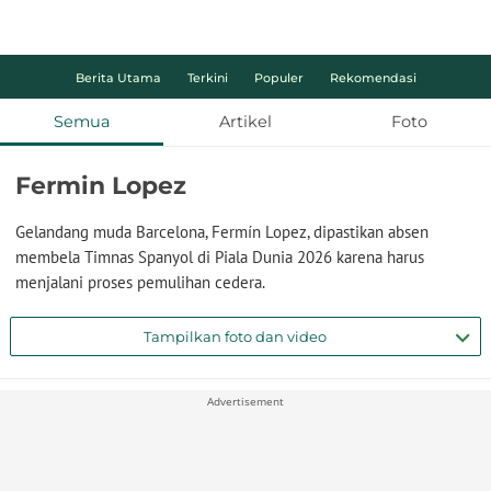
Berita Utama
Terkini
Populer
Rekomendasi
Semua
Artikel
Foto
Fermin Lopez
Gelandang muda Barcelona, Fermín Lopez, dipastikan absen
membela Timnas Spanyol di Piala Dunia 2026 karena harus
menjalani proses pemulihan cedera.
Tampilkan foto dan video
Advertisement