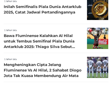
1 tahun lalu
Inilah Semifinalis Piala Dunia Antarklub
2025, Catat Jadwal Pertandingannya
1 tahun lalu
Bawa Fluminense Kalahkan Al Hilal
untuk Tembus Semifinal Piala Dunia
Antarklub 2025: Thiago Silva Sebut
Nama Mendiang Diogo Jota
1 tahun lalu
Mengheningkan Cipta Jelang
Fluminense Vs Al Hilal, 2 Sahabat Diogo
Jota Tak Kuasa Membendung Air Mata
1 tahun lalu
Hasil Perempat Final Piala Dunia
Antarklub 2025: Sengit Sampai Akhir,
Fluminense Hentikan Langkah Al Hilal
dan Lolos ke Semifinal