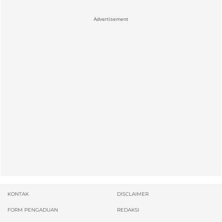
Advertisement
KONTAK
DISCLAIMER
FORM PENGADUAN
REDAKSI