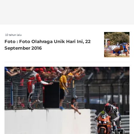
10 tahun lalu
Foto : Foto Olahraga Unik Hari Ini, 22
September 2016
3