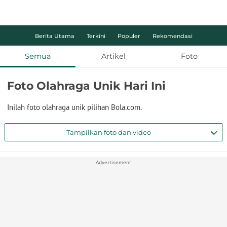
Berita Utama
Terkini
Populer
Rekomendasi
Semua
Artikel
Foto
Foto Olahraga Unik Hari Ini
Inilah foto olahraga unik pilihan Bola.com.
Tampilkan foto dan video
Advertisement