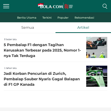
Berita Utama
Terkini
Populer
Rekomendasi
Semua
Artikel
8 bulan lalu
5 Pembalap F1 dengan Tagihan
Kerusakan Terbesar pada 2025, Nomor 1-
nya Tak Terduga
1 tahun lalu
Jadi Korban Pencurian di Zurich,
Pembalap Sauber Nyaris Gagal Balapan
di F1 GP Kanada