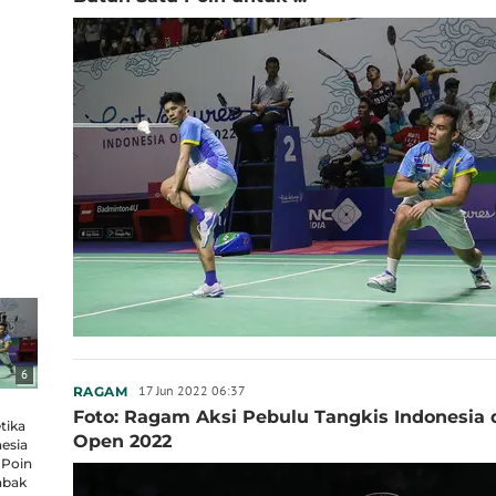
6
17 Jun 2022 06:37
RAGAM
Foto: Ragam Aksi Pebulu Tangkis Indonesia 
tika
Open 2022
esia
 Poin
abak