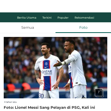
Berita Utama
Terkini
Populer
Rekomendasi
Semua
Foto
7
4 tahun lalu
Foto: Lionel Messi Sang Pelayan di PSG, Kali ini