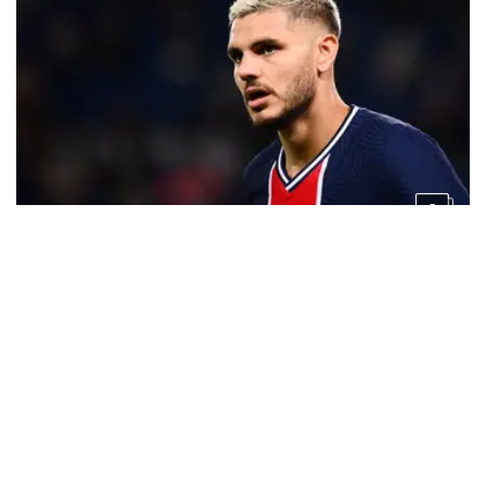
5
5 tahun lalu
Foto: Termasuk Mauro Icardi, 5 Pemain Tumbal Lionel
Messi Jika Dipastikan Datang ke PSG
KONTAK
DISCLAIMER
FORM PENGADUAN
REDAKSI
PEDOMAN MEDIA SIBER
KARIR