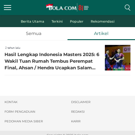
Berita Utama
Terkini
Populer
Rekomendasi
Semua
Artikel
2 tahun lalu
Hasil Lengkap Indonesia Masters 2025: 6
Wakil Tuan Rumah Tembus Perempat
Final, Ahsan / Hendra Ucapkan Salam
Perpisahan
KONTAK
DISCLAIMER
FORM PENGADUAN
REDAKSI
PEDOMAN MEDIA SIBER
KARIR